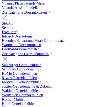
Vitamix Platzsparende Mixer
Vitamix Auslaufmodelle
Zur Kategorie Dörrautomaten
Stöckli
Sedona
Excalibur
Infrarot-Dörrautomat
Revodry, Sahara und Vita5 Dörrautomaten
Wartmann Dörrautomaten
Edelstahl-Dörrautomaten
Zur Kategorie Getreidemühlen
Salzburger Getreidemühle
Schnitzer Getreidemühle
KoMo Getreidemühlen
hawos Getreidemühlen
Mockmill Getreidemühlen
Jupiter Getreidemühle & Zubehör
Waldner Getreidemühle
Werkstück Getreidemühlen
Kombi-Mühlen
Hand-Getreidemühlen