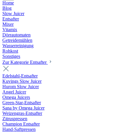
Home
Blog
Slow Juicer
Entsafter
Mixer
Vitamix
Dörrautomaten
Getreidemühlen
Wasserreinigung
Rohkost
Sonstiges
Zur Kategorie Entsafter
Edelstahl-Entsafter
Kuvings Slow Juicer
Hurom Slow Juicer
Angel Juicer
Omega Juicers
Green-Star-Entsafter
Sana by Omega Juicer
Weizengras-Entsafter
Zitruspressen
Champion Entsafter
Hand-Saftpressen