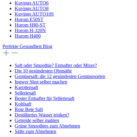
Kuvings AUTO6
Kuvings AUTO8
Kuvings AUTO10S
Hurom E50ST
Hurom H80-ST
Hurom H-320N
Hurom H400
Perfekte Gesundheit Blog
Saft oder Smoothie? Entsafter oder Mixer?
Die 10 gesündesten Obstsäfte
Gemüsesaft: die 12 gesündesten Gemüsesorten
Ingwer Shot selber machen
Karottensaft
Selleriesaft
Bester Entsafter für Selleriesaft
Kohlsaft
Rote Bete Saft
Destilliertes Wasser trinken?
Getreide selber mahlen
Grüne Smoothies zum Abnehmen
Säfte zum Abnehmen