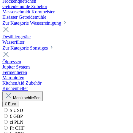
Flockenquetschen
Getreidemühle Zubehör
Messerschmidt Kornmeister
Elsässer Getreidemühle
Zur Kategorie Wasserreinigung
Destilliergeräte
Wasserfilter
Zur Kategorie Sonstiges
Ölpressen
Jupiter System
Fermentieren
Maroniofen
KitchenAid Zubehör
Küchenhelfer
Menü schließen
€
Euro
$ USD
£ GBP
zł PLN
Fr CHF