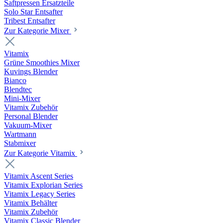
Saftpressen Ersatzteile
Solo Star Entsafter
Tribest Entsafter
Zur Kategorie Mixer
Vitamix
Grüne Smoothies Mixer
Kuvings Blender
Bianco
Blendtec
Mini-Mixer
Vitamix Zubehör
Personal Blender
Vakuum-Mixer
Wartmann
Stabmixer
Zur Kategorie Vitamix
Vitamix Ascent Series
Vitamix Explorian Series
Vitamix Legacy Series
Vitamix Behälter
Vitamix Zubehör
Vitamix Classic Blender