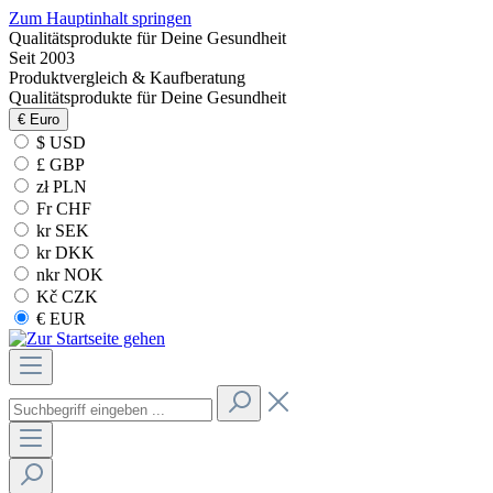
Zum Hauptinhalt springen
Qualitätsprodukte für Deine Gesundheit
Seit 2003
Produktvergleich & Kaufberatung
Qualitätsprodukte für Deine Gesundheit
€
Euro
$ USD
£ GBP
zł PLN
Fr CHF
kr SEK
kr DKK
nkr NOK
Kč CZK
€ EUR