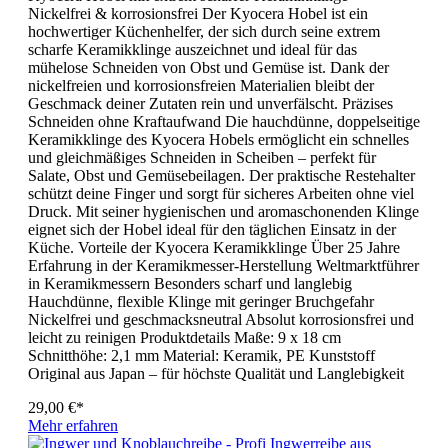
Nickelfrei & korrosionsfrei Der Kyocera Hobel ist ein
hochwertiger Küchenhelfer, der sich durch seine extrem
scharfe Keramikklinge auszeichnet und ideal für das
mühelose Schneiden von Obst und Gemüse ist. Dank der
nickelfreien und korrosionsfreien Materialien bleibt der
Geschmack deiner Zutaten rein und unverfälscht. Präzises
Schneiden ohne Kraftaufwand Die hauchdünne, doppelseitige
Keramikklinge des Kyocera Hobels ermöglicht ein schnelles
und gleichmäßiges Schneiden in Scheiben – perfekt für
Salate, Obst und Gemüsebeilagen. Der praktische Restehalter
schützt deine Finger und sorgt für sicheres Arbeiten ohne viel
Druck. Mit seiner hygienischen und aromaschonenden Klinge
eignet sich der Hobel ideal für den täglichen Einsatz in der
Küche. Vorteile der Kyocera Keramikklinge Über 25 Jahre
Erfahrung in der Keramikmesser-Herstellung Weltmarktführer
in Keramikmessern Besonders scharf und langlebig
Hauchdünne, flexible Klinge mit geringer Bruchgefahr
Nickelfrei und geschmacksneutral Absolut korrosionsfrei und
leicht zu reinigen Produktdetails Maße: 9 x 18 cm
Schnitthöhe: 2,1 mm Material: Keramik, PE Kunststoff
Original aus Japan – für höchste Qualität und Langlebigkeit
29,00 €*
Mehr erfahren