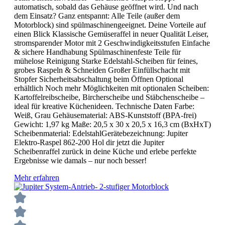
automatisch, sobald das Gehäuse geöffnet wird. Und nach
dem Einsatz? Ganz entspannt: Alle Teile (außer dem
Motorblock) sind spülmaschinengeeignet. Deine Vorteile auf
einen Blick Klassische Gemüseraffel in neuer Qualität Leiser,
stromsparender Motor mit 2 Geschwindigkeitsstufen Einfache
& sichere Handhabung Spülmaschinenfeste Teile für
mühelose Reinigung Starke Edelstahl-Scheiben für feines,
grobes Raspeln & Schneiden Großer Einfüllschacht mit
Stopfer Sicherheitsabschaltung beim Öffnen Optional
erhältlich Noch mehr Möglichkeiten mit optionalen Scheiben:
Kartoffelreibscheibe, Bircherscheibe und Stäbchenscheibe –
ideal für kreative Küchenideen. Technische Daten Farbe:
Weiß, Grau Gehäusematerial: ABS-Kunststoff (BPA-frei)
Gewicht: 1,97 kg Maße: 20,5 x 30 x 20,5 x 16,3 cm (BxHxT)
Scheibenmaterial: EdelstahlGerätebezeichnung: Jupiter
Elektro-Raspel 862-200 Hol dir jetzt die Jupiter
Scheibenraffel zurück in deine Küche und erlebe perfekte
Ergebnisse wie damals – nur noch besser!
Mehr erfahren