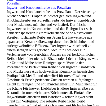
Ingwer- und Knoblauchreibe aus Porzellan
Ingwer- und Knoblauchreibe aus Porzellan – Der vielseitige
Küchenhelfer aus Japan Mit dieser genialen Ingwer- und
Knoblauchreibe aus Porzellan reibst du Ingwer, Knoblauch
oder Muskatnuss mühelos und verlustfrei. Der frische
Ingwertee ist im Nu zubereitet, und das Reibgut lässt sich
dank der speziellen Keramikoberfläche ohne Resteverlust
abreiben. Effiziente Reibe aus Japan Die Ingwerreibe aus
japanischer Keramik überzeugt durch ihre Schlichtheit und
außergewöhnliche Effizienz. Der Ingwer wird schnell zu
einem saftigen Mus gerieben, ideal für Tees oder zur
Verfeinerung von Gerichten. Anders als bei herkömmlichen
Reiben bleibt hier nichts in Ritzen oder Löchern hängen, was
dir Zeit und Mühe beim Reinigen spart. Vorteile der
Porzellanreibe Perfekt zum Reiben von Ingwer, Knoblauch
und Muskatnuss Aus hochwertiger Keramik in japanischer
Profiqualität Metall- und nickelfrei für unverfälschten
Geschmack Frisch geriebene Zutaten werden aufgefangen
Leicht zu reinigen und spülmaschinenfest Ein Multitalent für
die Küche Für Ingwer-Liebhaber ist diese Ingwerreibe aus
Keramik ein unverzichtbares Küchenutensil. Einfach die
Ingwerknolle ansetzen und losreiben – feiner Ingwer steht
direkt zur Verfügung. Die robuste Reibefläche bleibt
dauerhaft scharf und eignet sich ebenso gut für harte Gewürze