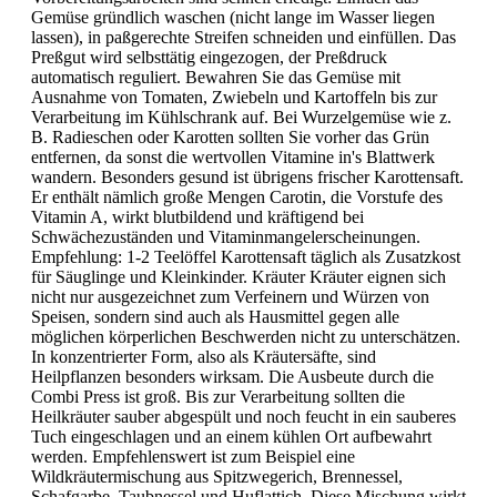
Gemüse gründlich waschen (nicht lange im Wasser liegen
lassen), in paßgerechte Streifen schneiden und einfüllen. Das
Preßgut wird selbsttätig eingezogen, der Preßdruck
automatisch reguliert. Bewahren Sie das Gemüse mit
Ausnahme von Tomaten, Zwiebeln und Kartoffeln bis zur
Verarbeitung im Kühlschrank auf. Bei Wurzelgemüse wie z.
B. Radieschen oder Karotten sollten Sie vorher das Grün
entfernen, da sonst die wertvollen Vitamine in's Blattwerk
wandern. Besonders gesund ist übrigens frischer Karottensaft.
Er enthält nämlich große Mengen Carotin, die Vorstufe des
Vitamin A, wirkt blutbildend und kräftigend bei
Schwächezuständen und Vitaminmangelerscheinungen.
Empfehlung: 1-2 Teelöffel Karottensaft täglich als Zusatzkost
für Säuglinge und Kleinkinder. Kräuter Kräuter eignen sich
nicht nur ausgezeichnet zum Verfeinern und Würzen von
Speisen, sondern sind auch als Hausmittel gegen alle
möglichen körperlichen Beschwerden nicht zu unterschätzen.
In konzentrierter Form, also als Kräutersäfte, sind
Heilpflanzen besonders wirksam. Die Ausbeute durch die
Combi Press ist groß. Bis zur Verarbeitung sollten die
Heilkräuter sauber abgespült und noch feucht in ein sauberes
Tuch eingeschlagen und an einem kühlen Ort aufbewahrt
werden. Empfehlenswert ist zum Beispiel eine
Wildkräutermischung aus Spitzwegerich, Brennessel,
Schafgarbe, Taubnessel und Huflattich. Diese Mischung wirkt