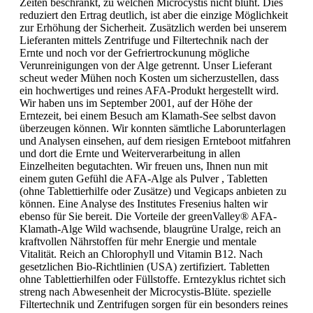
Zeiten beschränkt, zu welchen Microcystis nicht blüht. Dies
reduziert den Ertrag deutlich, ist aber die einzige Möglichkeit
zur Erhöhung der Sicherheit. Zusätzlich werden bei unserem
Lieferanten mittels Zentrifuge und Filtertechnik nach der
Ernte und noch vor der Gefriertrockunung mögliche
Verunreinigungen von der Alge getrennt. Unser Lieferant
scheut weder Mühen noch Kosten um sicherzustellen, dass
ein hochwertiges und reines AFA-Produkt hergestellt wird.
Wir haben uns im September 2001, auf der Höhe der
Erntezeit, bei einem Besuch am Klamath-See selbst davon
überzeugen können. Wir konnten sämtliche Laborunterlagen
und Analysen einsehen, auf dem riesigen Ernteboot mitfahren
und dort die Ernte und Weiterverarbeitung in allen
Einzelheiten begutachten. Wir freuen uns, Ihnen nun mit
einem guten Gefühl die AFA-Alge als Pulver , Tabletten
(ohne Tablettierhilfe oder Zusätze) und Vegicaps anbieten zu
können. Eine Analyse des Institutes Fresenius halten wir
ebenso für Sie bereit. Die Vorteile der greenValley® AFA-
Klamath-Alge Wild wachsende, blaugrüne Uralge, reich an
kraftvollen Nährstoffen für mehr Energie und mentale
Vitalität. Reich an Chlorophyll und Vitamin B12. Nach
gesetzlichen Bio-Richtlinien (USA) zertifiziert. Tabletten
ohne Tablettierhilfen oder Füllstoffe. Erntezyklus richtet sich
streng nach Abwesenheit der Microcystis-Blüte. spezielle
Filtertechnik und Zentrifugen sorgen für ein besonders reines