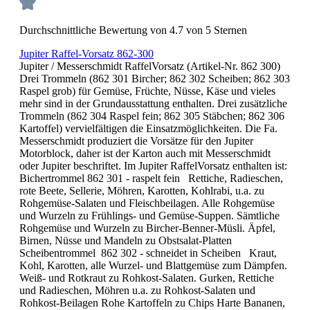
Durchschnittliche Bewertung von 4.7 von 5 Sternen
Jupiter Raffel-Vorsatz 862-300
Jupiter / Messerschmidt RaffelVorsatz (Artikel-Nr. 862 300)
Drei Trommeln (862 301 Bircher; 862 302 Scheiben; 862 303
Raspel grob) für Gemüse, Früchte, Nüsse, Käse und vieles
mehr sind in der Grundausstattung enthalten. Drei zusätzliche
Trommeln (862 304 Raspel fein; 862 305 Stäbchen; 862 306
Kartoffel) vervielfältigen die Einsatzmöglichkeiten. Die Fa.
Messerschmidt produziert die Vorsätze für den Jupiter
Motorblock, daher ist der Karton auch mit Messerschmidt
oder Jupiter beschriftet. Im Jupiter RaffelVorsatz enthalten ist:
Bichertrommel 862 301 - raspelt fein Rettiche, Radieschen,
rote Beete, Sellerie, Möhren, Karotten, Kohlrabi, u.a. zu
Rohgemüse-Salaten und Fleischbeilagen. Alle Rohgemüse
und Wurzeln zu Frühlings- und Gemüse-Suppen. Sämtliche
Rohgemüse und Wurzeln zu Bircher-Benner-Müsli. Äpfel,
Birnen, Nüsse und Mandeln zu Obstsalat-Platten
Scheibentrommel 862 302 - schneidet in Scheiben Kraut,
Kohl, Karotten, alle Wurzel- und Blattgemüse zum Dämpfen.
Weiß- und Rotkraut zu Rohkost-Salaten. Gurken, Rettiche
und Radieschen, Möhren u.a. zu Rohkost-Salaten und
Rohkost-Beilagen Rohe Kartoffeln zu Chips Harte Bananen,