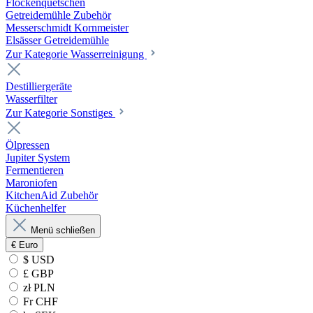
Flockenquetschen
Getreidemühle Zubehör
Messerschmidt Kornmeister
Elsässer Getreidemühle
Zur Kategorie Wasserreinigung
Destilliergeräte
Wasserfilter
Zur Kategorie Sonstiges
Ölpressen
Jupiter System
Fermentieren
Maroniofen
KitchenAid Zubehör
Küchenhelfer
Menü schließen
€
Euro
$ USD
£ GBP
zł PLN
Fr CHF