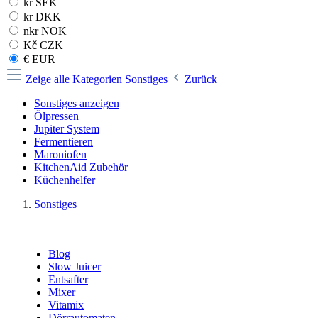
kr SEK
kr DKK
nkr NOK
Kč CZK
€ EUR
Zeige alle Kategorien
Sonstiges
Zurück
Sonstiges anzeigen
Ölpressen
Jupiter System
Fermentieren
Maroniofen
KitchenAid Zubehör
Küchenhelfer
Sonstiges
Blog
Slow Juicer
Entsafter
Mixer
Vitamix
Dörrautomaten