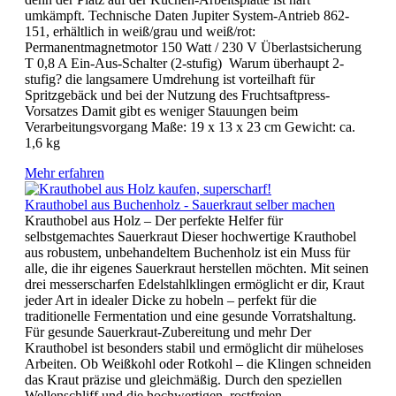
umkämpft. Technische Daten Jupiter System-Antrieb 862-
151, erhältlich in weiß/grau und weiß/rot:
Permanentmagnetmotor 150 Watt / 230 V Überlastsicherung
T 0,8 A Ein-Aus-Schalter (2-stufig) Warum überhaupt 2-
stufig? die langsamere Umdrehung ist vorteilhaft für
Spritzgebäck und bei der Nutzung des Fruchtsaftpress-
Vorsatzes Damit gibt es weniger Stauungen beim
Verarbeitungsvorgang Maße: 19 x 13 x 23 cm Gewicht: ca.
1,6 kg
Mehr erfahren
Krauthobel aus Buchenholz - Sauerkraut selber machen
Krauthobel aus Holz – Der perfekte Helfer für
selbstgemachtes Sauerkraut Dieser hochwertige Krauthobel
aus robustem, unbehandeltem Buchenholz ist ein Muss für
alle, die ihr eigenes Sauerkraut herstellen möchten. Mit seinen
drei messerscharfen Edelstahlklingen ermöglicht er dir, Kraut
jeder Art in idealer Dicke zu hobeln – perfekt für die
traditionelle Fermentation und eine gesunde Vorratshaltung.
Für gesunde Sauerkraut-Zubereitung und mehr Der
Krauthobel ist besonders stabil und ermöglicht dir müheloses
Arbeiten. Ob Weißkohl oder Rotkohl – die Klingen schneiden
das Kraut präzise und gleichmäßig. Durch den speziellen
Wellenschliff und die hochwertigen, rostfreien