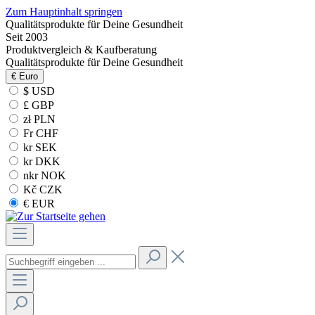
Zum Hauptinhalt springen
Qualitätsprodukte für Deine Gesundheit
Seit 2003
Produktvergleich & Kaufberatung
Qualitätsprodukte für Deine Gesundheit
€
Euro
$ USD
£ GBP
zł PLN
Fr CHF
kr SEK
kr DKK
nkr NOK
Kč CZK
€ EUR