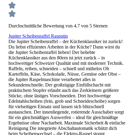
Durchschnittliche Bewertung von 4.7 von 5 Sternen
Jupiter Scheibenraffel Rasputin
Die Jupiter Scheibenraffel – der Küchenklassiker ist zurück!
Du liebst effizientes Arbeiten in der Küche? Dann wirst du
die Jupiter Scheibenraffel lieben! Der beliebte
Küchenklassiker aus den 80ern ist jetzt zurück – in
hochwertiger Schweizer Qualität und mit moderner Technik.
Raffeln, reiben, schneiden – schnell und mühelos Ob
Kartoffeln, Käse, Schokolade, Nüsse, Gemüse oder Obst –
die Jupiter Raspelmaschine verarbeitet alles in
Sekundenschnelle. Der großzügige Einfüllschacht mit
praktischem Stopfer erlaubt auch das Zerkleinern größerer
Stücke, ohne lästiges Vorschneiden. Drei hochwertige
Edelstahlscheiben (fein, grob und Schneidescheibe) sorgen
für vielseitigen Einsatz und lassen sich blitzschnell
austauschen. Der innenliegende, rotierende Ausschaber sorgt
für ein gleichmäßiges Auswerfen – ideal für gleichmäßige
Ergebnisse ohne Nacharbeit. Maximale Sicherheit & einfache
Reinigung Die integrierte Abschaltautomatik schützt dich
beim Scheibenwechsel – die Elektro-Raspel stoppt