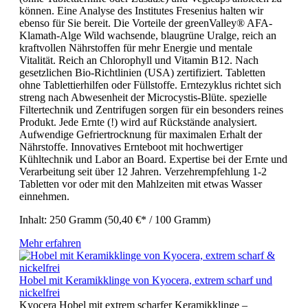
können. Eine Analyse des Institutes Fresenius halten wir
ebenso für Sie bereit. Die Vorteile der greenValley® AFA-
Klamath-Alge Wild wachsende, blaugrüne Uralge, reich an
kraftvollen Nährstoffen für mehr Energie und mentale
Vitalität. Reich an Chlorophyll und Vitamin B12. Nach
gesetzlichen Bio-Richtlinien (USA) zertifiziert. Tabletten
ohne Tablettierhilfen oder Füllstoffe. Erntezyklus richtet sich
streng nach Abwesenheit der Microcystis-Blüte. spezielle
Filtertechnik und Zentrifugen sorgen für ein besonders reines
Produkt. Jede Ernte (!) wird auf Rückstände analysiert.
Aufwendige Gefriertrocknung für maximalen Erhalt der
Nährstoffe. Innovatives Ernteboot mit hochwertiger
Kühltechnik und Labor an Board. Expertise bei der Ernte und
Verarbeitung seit über 12 Jahren. Verzehrempfehlung 1-2
Tabletten vor oder mit den Mahlzeiten mit etwas Wasser
einnehmen.
Inhalt:
250 Gramm
(50,40 €* / 100 Gramm)
Mehr erfahren
Hobel mit Keramikklinge von Kyocera, extrem scharf und
nickelfrei
Kyocera Hobel mit extrem scharfer Keramikklinge –