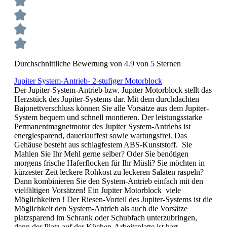
Durchschnittliche Bewertung von 4.9 von 5 Sternen
Jupiter System-Antrieb- 2-stufiger Motorblock
Der Jupiter-System-Antrieb bzw. Jupiter Motorblock stellt das
Herzstück des Jupiter-Systems dar. Mit dem durchdachten
Bajonettverschluss können Sie alle Vorsätze aus dem Jupiter-
System bequem und schnell montieren. Der leistungsstarke
Permanentmagnetmotor des Jupiter System-Antriebs ist
energiesparend, dauerlauffest sowie wartungsfrei. Das
Gehäuse besteht aus schlagfestem ABS-Kunststoff. Sie
Mahlen Sie Ihr Mehl gerne selber? Oder Sie benötigen
morgens frische Haferflocken für Ihr Müsli? Sie möchten in
kürzester Zeit leckere Rohkost zu leckeren Salaten raspeln?
Dann kombinieren Sie den System-Antrieb einfach mit den
vielfältigen Vorsätzen! Ein Jupiter Motorblock viele
Möglichkeiten ! Der Riesen-Vorteil des Jupiter-Systems ist die
Möglichkeit den System-Antrieb als auch die Vorsätze
platzsparend im Schrank oder Schubfach unterzubringen,
denn der Platz auf der Küchen-Arbeitsplatte ist hart