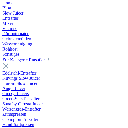
Home
Blog
Slow Juicer
Entsafter
Mixer
Vitamix
Dörrautomaten
Getreidemühlen
Wasserreinigung
Rohkost
Sonstiges
Zur Kategorie Entsafter
Edelstahl-Entsafter
Kuvings Slow Juicer
Hurom Slow Juicer
Angel Juicer
Omega Juicers
Green-Star-Entsafter
Sana by Omega Juicer
Weizengras-Entsafter
Zitruspressen
Champion Entsafter
Hand-Saftpressen