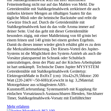
Feineinstellung nicht nur auf das Mahlen von Mehl. Die
Getreidemühle mit Stahlkegelmahlwerk zerkleinert dir auch
mühelos kleinere Mengen an ölhaltigen Saaten für das
tägliche Müsli oder die heimische Backstube und reibt dir
Gewürze frisch auf. Durch die Getreidemühle mit
Stahlkegelmahlwerk hast du das volle Aroma immer auf
deiner Seite. Und das geht mit dieser Getreidemühle
besonders zügig, mit einer Mahlleistung von 60 g/min bei
einem feinen und 140 g/min bei einem groben Ergebnis.
Damit du dieses immer wieder gleich erhältst gibt es zu dem
die Merkzahlenmarkierung. Der Riesen-Vorteil des Jupiter-
Systems ist die Möglichkeit den System-Antrieb als auch die
Vorsätze platzsparend im Schrank oder Schubfach
unterzubringen, denn der Platz auf der Küchen-Arbeitsplatte
ist hart umkämpft. Technische Daten Jupiter MYSYSTEM
Getreidemühle mit Stahlkegelmahlwerk Gerätetyp:
ElektrogerätMaße in BxHxT (cm): 16x42x29,5Motor: 200
Watt (220-240V~/50-60Hz)Gewicht in kg: 3,2Material:
Motorgehäuse aus schlagfestem ABS-
KunststoffLieferumfang: Systemantrieb mit Kupplung für
einfachen Vorsatztausch Austauschbaren Blenden, Steckbarer
Timer, Stahlkegelmahlwerk-Vorsatz mit Einfülltrichter
Mehr erfahren