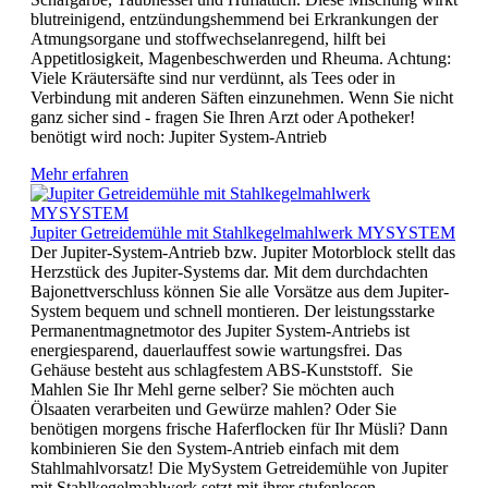
blutreinigend, entzündungshemmend bei Erkrankungen der
Atmungsorgane und stoffwechselanregend, hilft bei
Appetitlosigkeit, Magenbeschwerden und Rheuma. Achtung:
Viele Kräutersäfte sind nur verdünnt, als Tees oder in
Verbindung mit anderen Säften einzunehmen. Wenn Sie nicht
ganz sicher sind - fragen Sie Ihren Arzt oder Apotheker!
benötigt wird noch: Jupiter System-Antrieb
Mehr erfahren
Jupiter Getreidemühle mit Stahlkegelmahlwerk MYSYSTEM
Der Jupiter-System-Antrieb bzw. Jupiter Motorblock stellt das
Herzstück des Jupiter-Systems dar. Mit dem durchdachten
Bajonettverschluss können Sie alle Vorsätze aus dem Jupiter-
System bequem und schnell montieren. Der leistungsstarke
Permanentmagnetmotor des Jupiter System-Antriebs ist
energiesparend, dauerlauffest sowie wartungsfrei. Das
Gehäuse besteht aus schlagfestem ABS-Kunststoff. Sie
Mahlen Sie Ihr Mehl gerne selber? Sie möchten auch
Ölsaaten verarbeiten und Gewürze mahlen? Oder Sie
benötigen morgens frische Haferflocken für Ihr Müsli? Dann
kombinieren Sie den System-Antrieb einfach mit dem
Stahlmahlvorsatz! Die MySystem Getreidemühle von Jupiter
mit Stahlkegelmahlwerk setzt mit ihrer stufenlosen