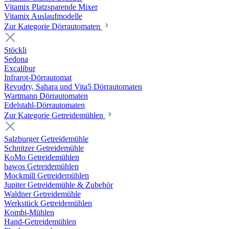
Vitamix Platzsparende Mixer
Vitamix Auslaufmodelle
Zur Kategorie Dörrautomaten
Stöckli
Sedona
Excalibur
Infrarot-Dörrautomat
Revodry, Sahara und Vita5 Dörrautomaten
Wartmann Dörrautomaten
Edelstahl-Dörrautomaten
Zur Kategorie Getreidemühlen
Salzburger Getreidemühle
Schnitzer Getreidemühle
KoMo Getreidemühlen
hawos Getreidemühlen
Mockmill Getreidemühlen
Jupiter Getreidemühle & Zubehör
Waldner Getreidemühle
Werkstück Getreidemühlen
Kombi-Mühlen
Hand-Getreidemühlen