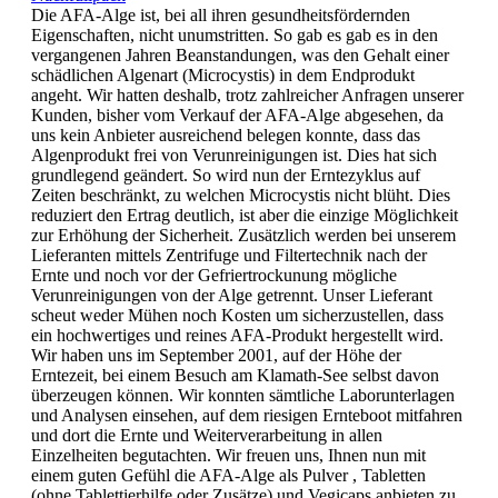
Die AFA-Alge ist, bei all ihren gesundheitsfördernden
Eigenschaften, nicht unumstritten. So gab es gab es in den
vergangenen Jahren Beanstandungen, was den Gehalt einer
schädlichen Algenart (Microcystis) in dem Endprodukt
angeht. Wir hatten deshalb, trotz zahlreicher Anfragen unserer
Kunden, bisher vom Verkauf der AFA-Alge abgesehen, da
uns kein Anbieter ausreichend belegen konnte, dass das
Algenprodukt frei von Verunreinigungen ist. Dies hat sich
grundlegend geändert. So wird nun der Erntezyklus auf
Zeiten beschränkt, zu welchen Microcystis nicht blüht. Dies
reduziert den Ertrag deutlich, ist aber die einzige Möglichkeit
zur Erhöhung der Sicherheit. Zusätzlich werden bei unserem
Lieferanten mittels Zentrifuge und Filtertechnik nach der
Ernte und noch vor der Gefriertrockunung mögliche
Verunreinigungen von der Alge getrennt. Unser Lieferant
scheut weder Mühen noch Kosten um sicherzustellen, dass
ein hochwertiges und reines AFA-Produkt hergestellt wird.
Wir haben uns im September 2001, auf der Höhe der
Erntezeit, bei einem Besuch am Klamath-See selbst davon
überzeugen können. Wir konnten sämtliche Laborunterlagen
und Analysen einsehen, auf dem riesigen Ernteboot mitfahren
und dort die Ernte und Weiterverarbeitung in allen
Einzelheiten begutachten. Wir freuen uns, Ihnen nun mit
einem guten Gefühl die AFA-Alge als Pulver , Tabletten
(ohne Tablettierhilfe oder Zusätze) und Vegicaps anbieten zu