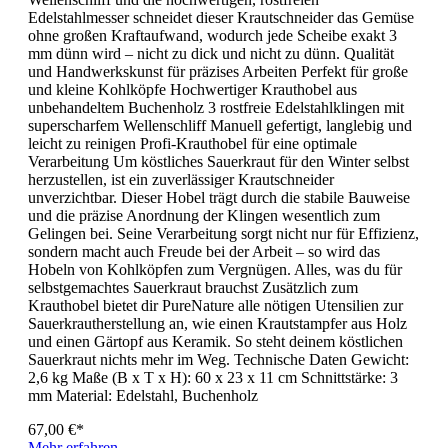
Edelstahlmesser schneidet dieser Krautschneider das Gemüse
ohne großen Kraftaufwand, wodurch jede Scheibe exakt 3
mm dünn wird – nicht zu dick und nicht zu dünn. Qualität
und Handwerkskunst für präzises Arbeiten Perfekt für große
und kleine Kohlköpfe Hochwertiger Krauthobel aus
unbehandeltem Buchenholz 3 rostfreie Edelstahlklingen mit
superscharfem Wellenschliff Manuell gefertigt, langlebig und
leicht zu reinigen Profi-Krauthobel für eine optimale
Verarbeitung Um köstliches Sauerkraut für den Winter selbst
herzustellen, ist ein zuverlässiger Krautschneider
unverzichtbar. Dieser Hobel trägt durch die stabile Bauweise
und die präzise Anordnung der Klingen wesentlich zum
Gelingen bei. Seine Verarbeitung sorgt nicht nur für Effizienz,
sondern macht auch Freude bei der Arbeit – so wird das
Hobeln von Kohlköpfen zum Vergnügen. Alles, was du für
selbstgemachtes Sauerkraut brauchst Zusätzlich zum
Krauthobel bietet dir PureNature alle nötigen Utensilien zur
Sauerkrautherstellung an, wie einen Krautstampfer aus Holz
und einen Gärtopf aus Keramik. So steht deinem köstlichen
Sauerkraut nichts mehr im Weg. Technische Daten Gewicht:
2,6 kg Maße (B x T x H): 60 x 23 x 11 cm Schnittstärke: 3
mm Material: Edelstahl, Buchenholz
67,00 €*
Mehr erfahren