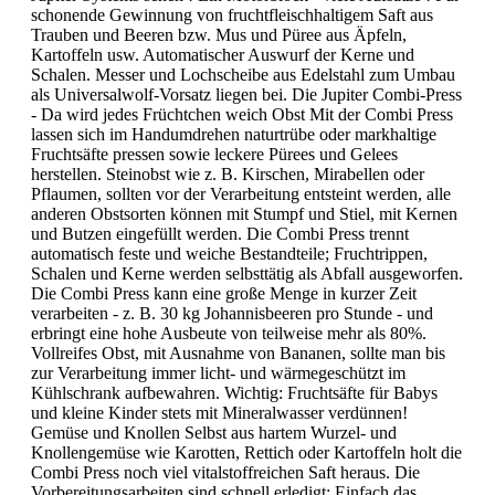
schonende Gewinnung von fruchtfleischhaltigem Saft aus
Trauben und Beeren bzw. Mus und Püree aus Äpfeln,
Kartoffeln usw. Automatischer Auswurf der Kerne und
Schalen. Messer und Lochscheibe aus Edelstahl zum Umbau
als Universalwolf-Vorsatz liegen bei. Die Jupiter Combi-Press
- Da wird jedes Früchtchen weich Obst Mit der Combi Press
lassen sich im Handumdrehen naturtrübe oder markhaltige
Fruchtsäfte pressen sowie leckere Pürees und Gelees
herstellen. Steinobst wie z. B. Kirschen, Mirabellen oder
Pflaumen, sollten vor der Verarbeitung entsteint werden, alle
anderen Obstsorten können mit Stumpf und Stiel, mit Kernen
und Butzen eingefüllt werden. Die Combi Press trennt
automatisch feste und weiche Bestandteile; Fruchtrippen,
Schalen und Kerne werden selbsttätig als Abfall ausgeworfen.
Die Combi Press kann eine große Menge in kurzer Zeit
verarbeiten - z. B. 30 kg Johannisbeeren pro Stunde - und
erbringt eine hohe Ausbeute von teilweise mehr als 80%.
Vollreifes Obst, mit Ausnahme von Bananen, sollte man bis
zur Verarbeitung immer licht- und wärmegeschützt im
Kühlschrank aufbewahren. Wichtig: Fruchtsäfte für Babys
und kleine Kinder stets mit Mineralwasser verdünnen!
Gemüse und Knollen Selbst aus hartem Wurzel- und
Knollengemüse wie Karotten, Rettich oder Kartoffeln holt die
Combi Press noch viel vitalstoffreichen Saft heraus. Die
Vorbereitungsarbeiten sind schnell erledigt: Einfach das