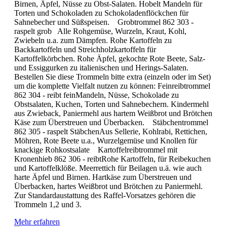
Birnen, Äpfel, Nüsse zu Obst-Salaten. Hobelt Mandeln für
Torten und Schokoladen zu Schokoladenflöckchen für
Sahnebecher und Süßspeisen. Grobtrommel 862 303 -
raspelt grob Alle Rohgemüse, Wurzeln, Kraut, Kohl,
Zwiebeln u.a. zum Dämpfen. Rohe Kartoffeln zu
Backkartoffeln und Streichholzkartoffeln für
Kartoffelkörbchen. Rohe Äpfel, gekochte Rote Beete, Salz-
und Essiggurken zu italienischen und Herings-Salaten.
Bestellen Sie diese Trommeln bitte extra (einzeln oder im Set)
um die komplette Vielfalt nutzen zu können: Feinreibtrommel
862 304 - reibt feinMandeln, Nüsse, Schokolade zu
Obstsalaten, Kuchen, Torten und Sahnebechern. Kindermehl
aus Zwieback, Paniermehl aus hartem Weißbrot und Brötchen
Käse zum Überstreuen und Überbacken. Stäbchentrommel
862 305 - raspelt StäbchenAus Sellerie, Kohlrabi, Rettichen,
Möhren, Rote Beete u.a., Wurzelgemüse und Knollen für
knackige Rohkostsalate Kartoffelreibtrommel mit
Kronenhieb 862 306 - reibtRohe Kartoffeln, für Reibekuchen
und Kartoffelklöße. Meerrettich für Beilagen u.ä. wie auch
harte Äpfel und Birnen. Hartkäse zum Überstreuen und
Überbacken, hartes Weißbrot und Brötchen zu Paniermehl.
Zur Standardaustattung des Raffel-Vorsatzes gehören die
Trommeln 1,2 und 3.
Mehr erfahren