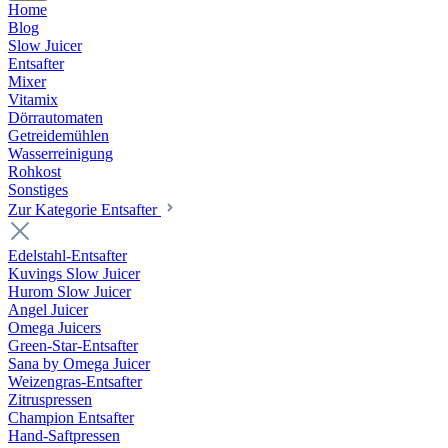
Home
Blog
Slow Juicer
Entsafter
Mixer
Vitamix
Dörrautomaten
Getreidemühlen
Wasserreinigung
Rohkost
Sonstiges
Zur Kategorie Entsafter
Edelstahl-Entsafter
Kuvings Slow Juicer
Hurom Slow Juicer
Angel Juicer
Omega Juicers
Green-Star-Entsafter
Sana by Omega Juicer
Weizengras-Entsafter
Zitruspressen
Champion Entsafter
Hand-Saftpressen