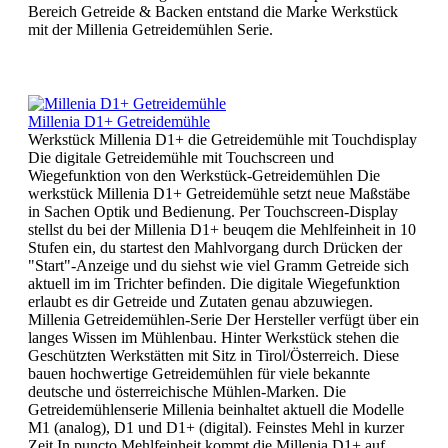
Bereich Getreide & Backen entstand die Marke Werkstück
mit der Millenia Getreidemühlen Serie.
Millenia D1+ Getreidemühle
Werkstück Millenia D1+ die Getreidemühle mit Touchdisplay
Die digitale Getreidemühle mit Touchscreen und
Wiegefunktion von den Werkstück-Getreidemühlen Die
werkstück Millenia D1+ Getreidemühle setzt neue Maßstäbe
in Sachen Optik und Bedienung. Per Touchscreen-Display
stellst du bei der Millenia D1+ beuqem die Mehlfeinheit in 10
Stufen ein, du startest den Mahlvorgang durch Drücken der
"Start"-Anzeige und du siehst wie viel Gramm Getreide sich
aktuell im im Trichter befinden. Die digitale Wiegefunktion
erlaubt es dir Getreide und Zutaten genau abzuwiegen.
Millenia Getreidemühlen-Serie Der Hersteller verfügt über ein
langes Wissen im Mühlenbau. Hinter Werkstück stehen die
Geschützten Werkstätten mit Sitz in Tirol/Österreich. Diese
bauen hochwertige Getreidemühlen für viele bekannte
deutsche und österreichische Mühlen-Marken. Die
Getreidemühlenserie Millenia beinhaltet aktuell die Modelle
M1 (analog), D1 und D1+ (digital). Feinstes Mehl in kurzer
Zeit In puncto Mehlfeinheit kommt die Millenia D1+ auf