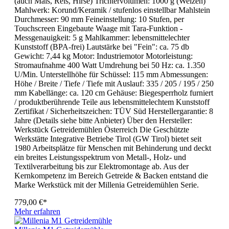
(auch Mais, Reis, Hirse) Trichtervolumen: 1000 g (Weizen)
Mahlwerk: Korund/Keramik / stufenlos einstellbar Mahlstein
Durchmesser: 90 mm Feineinstellung: 10 Stufen, per
Touchscreen Eingebaute Waage mit Tara-Funktion -
Messgenauigkeit: 5 g Mahlkammer: lebensmittelechter
Kunststoff (BPA-frei) Lautstärke bei "Fein": ca. 75 db
Gewicht: 7,44 kg Motor: Industriemotor Motorleistung:
Stromaufnahme 400 Watt Umdrehung bei 50 Hz: ca. 1.350
U/Min. Unterstellhöhe für Schüssel: 115 mm Abmessungen:
Höhe / Breite / Tiefe / Tiefe mit Auslauf: 335 / 205 / 195 / 250
mm Kabellänge: ca. 120 cm Gehäuse: Biegesperrholz furniert
/ produktberührende Teile aus lebensmittelechtem Kunststoff
Zertifikat / Sicherheitszeichen: TÜV Süd Herstellergarantie: 8
Jahre (Details siehe bitte Anbieter) Über den Hersteller:
Werkstück Getreidemühlen Österreich Die Geschützte
Werkstätte Integrative Betriebe Tirol (GW Tirol) bietet seit
1980 Arbeitsplätze für Menschen mit Behinderung und deckt
ein breites Leistungsspektrum von Metall-, Holz- und
Textilverarbeitung bis zur Elektromontage ab. Aus der
Kernkompetenz im Bereich Getreide & Backen entstand die
Marke Werkstück mit der Millenia Getreidemühlen Serie.
779,00 €*
Mehr erfahren