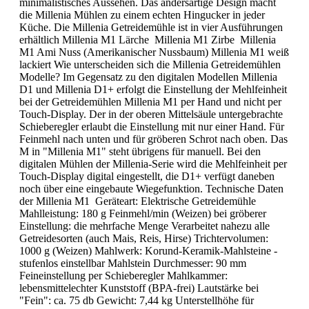
minimalistisches Aussehen. Das andersartige Design macht
die Millenia Mühlen zu einem echten Hingucker in jeder
Küche. Die Millenia Getreidemühle ist in vier Ausführungen
erhältlich Millenia M1 Lärche Millenia M1 Zirbe Millenia
M1 Ami Nuss (Amerikanischer Nussbaum) Millenia M1 weiß
lackiert Wie unterscheiden sich die Millenia Getreidemühlen
Modelle? Im Gegensatz zu den digitalen Modellen Millenia
D1 und Millenia D1+ erfolgt die Einstellung der Mehlfeinheit
bei der Getreidemühlen Millenia M1 per Hand und nicht per
Touch-Display. Der in der oberen Mittelsäule untergebrachte
Schieberegler erlaubt die Einstellung mit nur einer Hand. Für
Feinmehl nach unten und für gröberen Schrot nach oben. Das
M in "Millenia M1" steht übrigens für manuell. Bei den
digitalen Mühlen der Millenia-Serie wird die Mehlfeinheit per
Touch-Display digital eingestellt, die D1+ verfügt daneben
noch über eine eingebaute Wiegefunktion. Technische Daten
der Millenia M1 Geräteart: Elektrische Getreidemühle
Mahlleistung: 180 g Feinmehl/min (Weizen) bei gröberer
Einstellung: die mehrfache Menge Verarbeitet nahezu alle
Getreidesorten (auch Mais, Reis, Hirse) Trichtervolumen:
1000 g (Weizen) Mahlwerk: Korund-Keramik-Mahlsteine -
stufenlos einstellbar Mahlstein Durchmesser: 90 mm
Feineinstellung per Schieberegler Mahlkammer:
lebensmittelechter Kunststoff (BPA-frei) Lautstärke bei
"Fein": ca. 75 db Gewicht: 7,44 kg Unterstellhöhe für