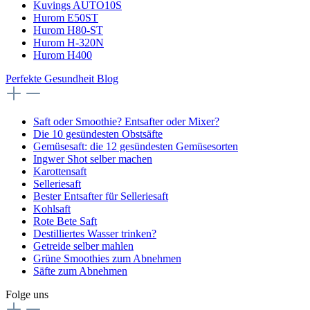
Kuvings AUTO10S
Hurom E50ST
Hurom H80-ST
Hurom H-320N
Hurom H400
Perfekte Gesundheit Blog
Saft oder Smoothie? Entsafter oder Mixer?
Die 10 gesündesten Obstsäfte
Gemüsesaft: die 12 gesündesten Gemüsesorten
Ingwer Shot selber machen
Karottensaft
Selleriesaft
Bester Entsafter für Selleriesaft
Kohlsaft
Rote Bete Saft
Destilliertes Wasser trinken?
Getreide selber mahlen
Grüne Smoothies zum Abnehmen
Säfte zum Abnehmen
Folge uns