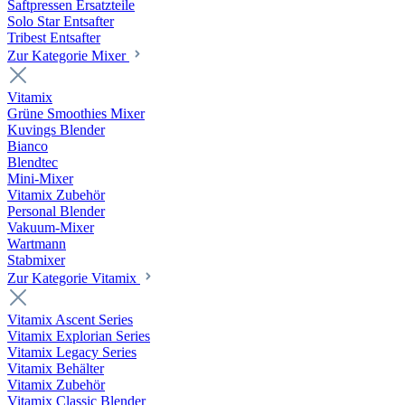
Saftpressen Ersatzteile
Solo Star Entsafter
Tribest Entsafter
Zur Kategorie Mixer
Vitamix
Grüne Smoothies Mixer
Kuvings Blender
Bianco
Blendtec
Mini-Mixer
Vitamix Zubehör
Personal Blender
Vakuum-Mixer
Wartmann
Stabmixer
Zur Kategorie Vitamix
Vitamix Ascent Series
Vitamix Explorian Series
Vitamix Legacy Series
Vitamix Behälter
Vitamix Zubehör
Vitamix Classic Blender