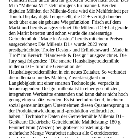
M in "Millenia M1" steht übrigens für manuell. Bei den
digitalen Mühlen der Millenia-Serie wird die Mehlfeinheit per
Touch-Display digital eingestellt, die D1+ verfügt daneben
noch über eine eingebaute Wiegefunktion. Frisch auf dem
Markt und bereits ausgezeichnet Die Millenia D1+ hat gerade
den Markt betreten und schon wurde die andersartige
Getreidemühle "Made in Austria" bereits mit einem Preisen
ausgezeichnet: Die Millenia D1+ wurde 2022 vom
prestigeträchtige Tiroler Design- und Erfinderaward „Made in
Tirol“ im Bereich "Handwerk & Design" ausgezeichnet. Die
Jury sagt folgendes: "Die smarte Haushaltsgetreidemühle
millenia D1+ führt die Generation der
Haushaltsgetreidemühlen in ein neues Zeitalter. So verbindet
die millenia schnelles Mahlen, Zuverlässigkeit und
Langlebigkeit mit einer smarten Technologie, verpackt in
herausragendem Design. millenia ist in einer geschützten,
integrativen Werkstätte entstanden und kann daher nicht hoch
genug eingeschätzt werden. Es ist beeindruckend, in einem
sozial gemeinnützigen Unternehmen diesen Quantensprung in
der Produktentwicklung und -produktion vollbracht zu
haben." Technische Daten der Getreidemühle Millenia D1+
Geräteart: Elektrische Getreidemühle Mahlleistung: 180 g
Feinmehl/min (Weizen) bei gröberer Einstellung: die
mehrfache Menge Verarbeitet nahezu alle Getreidesorten