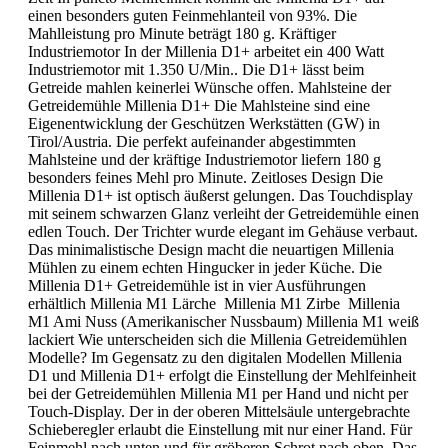
einen besonders guten Feinmehlanteil von 93%. Die
Mahlleistung pro Minute beträgt 180 g. Kräftiger
Industriemotor In der Millenia D1+ arbeitet ein 400 Watt
Industriemotor mit 1.350 U/Min.. Die D1+ lässt beim
Getreide mahlen keinerlei Wünsche offen. Mahlsteine der
Getreidemühle Millenia D1+ Die Mahlsteine sind eine
Eigenentwicklung der Geschützen Werkstätten (GW) in
Tirol/Austria. Die perfekt aufeinander abgestimmten
Mahlsteine und der kräftige Industriemotor liefern 180 g
besonders feines Mehl pro Minute. Zeitloses Design Die
Millenia D1+ ist optisch äußerst gelungen. Das Touchdisplay
mit seinem schwarzen Glanz verleiht der Getreidemühle einen
edlen Touch. Der Trichter wurde elegant im Gehäuse verbaut.
Das minimalistische Design macht die neuartigen Millenia
Mühlen zu einem echten Hingucker in jeder Küche. Die
Millenia D1+ Getreidemühle ist in vier Ausführungen
erhältlich Millenia M1 Lärche Millenia M1 Zirbe Millenia
M1 Ami Nuss (Amerikanischer Nussbaum) Millenia M1 weiß
lackiert Wie unterscheiden sich die Millenia Getreidemühlen
Modelle? Im Gegensatz zu den digitalen Modellen Millenia
D1 und Millenia D1+ erfolgt die Einstellung der Mehlfeinheit
bei der Getreidemühlen Millenia M1 per Hand und nicht per
Touch-Display. Der in der oberen Mittelsäule untergebrachte
Schieberegler erlaubt die Einstellung mit nur einer Hand. Für
Feinmehl nach unten und für gröberen Schrot nach oben. Das