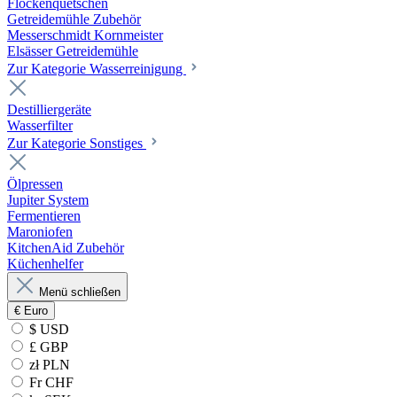
Flockenquetschen
Getreidemühle Zubehör
Messerschmidt Kornmeister
Elsässer Getreidemühle
Zur Kategorie Wasserreinigung
Destilliergeräte
Wasserfilter
Zur Kategorie Sonstiges
Ölpressen
Jupiter System
Fermentieren
Maroniofen
KitchenAid Zubehör
Küchenhelfer
Menü schließen
€
Euro
$ USD
£ GBP
zł PLN
Fr CHF