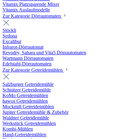
Vitamix Platzsparende Mixer
Vitamix Auslaufmodelle
Zur Kategorie Dörrautomaten
Stöckli
Sedona
Excalibur
Infrarot-Dörrautomat
Revodry, Sahara und Vita5 Dörrautomaten
Wartmann Dörrautomaten
Edelstahl-Dörrautomaten
Zur Kategorie Getreidemühlen
Salzburger Getreidemühle
Schnitzer Getreidemühle
KoMo Getreidemühlen
hawos Getreidemühlen
Mockmill Getreidemühlen
Jupiter Getreidemühle & Zubehör
Waldner Getreidemühle
Werkstück Getreidemühlen
Kombi-Mühlen
Hand-Getreidemühlen