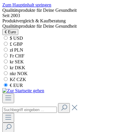
Zum Hauptinhalt springen
Qualitätsprodukte für Deine Gesundheit
Seit 2003
Produktvergleich & Kaufberatung
Qualitätsprodukte für Deine Gesundheit
€
Euro
$ USD
£ GBP
zł PLN
Fr CHF
kr SEK
kr DKK
nkr NOK
Kč CZK
€ EUR