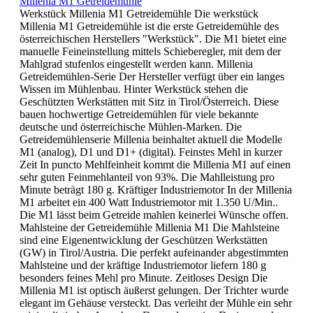
Millenia M1 Getreidemühle
Werkstück Millenia M1 Getreidemühle Die werkstück
Millenia M1 Getreidemühle ist die erste Getreidemühle des
österreichischen Herstellers "Werkstück". Die M1 bietet eine
manuelle Feineinstellung mittels Schieberegler, mit dem der
Mahlgrad stufenlos eingestellt werden kann. Millenia
Getreidemühlen-Serie Der Hersteller verfügt über ein langes
Wissen im Mühlenbau. Hinter Werkstück stehen die
Geschützten Werkstätten mit Sitz in Tirol/Österreich. Diese
bauen hochwertige Getreidemühlen für viele bekannte
deutsche und österreichische Mühlen-Marken. Die
Getreidemühlenserie Millenia beinhaltet aktuell die Modelle
M1 (analog), D1 und D1+ (digital). Feinstes Mehl in kurzer
Zeit In puncto Mehlfeinheit kommt die Millenia M1 auf einen
sehr guten Feinmehlanteil von 93%. Die Mahlleistung pro
Minute beträgt 180 g. Kräftiger Industriemotor In der Millenia
M1 arbeitet ein 400 Watt Industriemotor mit 1.350 U/Min..
Die M1 lässt beim Getreide mahlen keinerlei Wünsche offen.
Mahlsteine der Getreidemühle Millenia M1 Die Mahlsteine
sind eine Eigenentwicklung der Geschützen Werkstätten
(GW) in Tirol/Austria. Die perfekt aufeinander abgestimmten
Mahlsteine und der kräftige Industriemotor liefern 180 g
besonders feines Mehl pro Minute. Zeitloses Design Die
Millenia M1 ist optisch äußerst gelungen. Der Trichter wurde
elegant im Gehäuse versteckt. Das verleiht der Mühle ein sehr