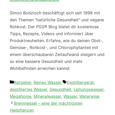
Simon Bodzioch beschäftigt sich seit 1998 mit
den Themen "natürliche Gesundheit" und vegane
Rohkost. Der PGS® Blog bietet dir kostenlose
Tipps, Rezepte, Videos und informiert über
Produktneuheiten. Erfahre, wie du deinen Obst-,
Gemüse-, Rohkost-, und Chlorophyllanteil mit
einem überschaubaren Zeitaufwand steigern und
so eine bessere Gesundheit und mehr
Wohlbefinden erreichen kannst.
Kategorien
Schlagwörter
Ratgeber
,
Reines Wasser
Destilliergerät
,
destilliertes Wasser
,
Gesundheit
,
Leitungswasser
,
Megahome
,
Mineralwasser
,
Wasser
,
Waterwise
Brennnessel – eine der mächtigsten
Heilpflanzen