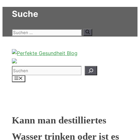
Zum
Suche
Inhalt
springen
Suchen
nach:
Suchen
Menü
Kann man destilliertes
Wasser trinken oder ist es