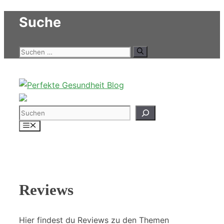
Zum
Suche
Inhalt
springen
Suchen
nach:
Suchen
Menü
Reviews
Hier findest du Reviews zu den Themen