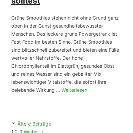
solltest
Grüne Smoothies stehen nicht ohne Grund ganz
oben in der Gunst gesundheitsbewusster
Menschen. Das leckere grüne Powergetränk ist
Fast Food im besten Sinne. Grüne Smoothies
sind blitzschnell zubereitet und bieten eine Fülle
wertvoller Nährstoffe. Der hohe
Chlorophyllanteil im Blattgrün, gesundes Obst
und reines Wasser sind ein geballter Mix
lebenswichtiger Vitalstoffe, die sofort ihre
belebende Wirkung …
Weiterlesen
Ältere Beiträge
Seite
Seite
Seite
1
2
3
Weiter
→