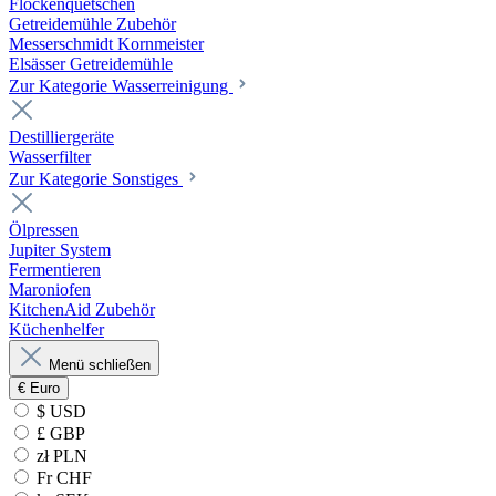
Flockenquetschen
Getreidemühle Zubehör
Messerschmidt Kornmeister
Elsässer Getreidemühle
Zur Kategorie Wasserreinigung
Destilliergeräte
Wasserfilter
Zur Kategorie Sonstiges
Ölpressen
Jupiter System
Fermentieren
Maroniofen
KitchenAid Zubehör
Küchenhelfer
Menü schließen
€
Euro
$ USD
£ GBP
zł PLN
Fr CHF