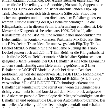
entfällt dadurch vollständig. Der Ascent-Behälter eignet sich vor
allem für die Herstellung von Smoothies, Nussmilch, Suppen oder
Dressings. Dank des dicht und sicher abschließenden Flip-Top
Trink-Deckels lassen sich frisch gemixte Säfte oder Smoothies
sicher transportiert und können direkt aus dem Behälter genossen
werden. Für die Nutzung der 0,6 l Behälter benötigen Sie die
Klingenbasis, die in diesem Set im Lieferumfang enthalten ist. Die
Messer der Klingenbasis bestehen aus 100% Edelstahl, alle
Kunststoffteile sind BPA frei und können daher unbedenklich mit
Lebensmitteln in Kontakt kommen. Praktische Mix&Go Behälter
aus BPA-freiem Tritan Ideal für unterwegs dank Flip-Top Trink-
Deckel Mix&Go Prinzip für eine bequeme Nutzung die Trink-
Deckel passen auch auf 225 ml Tritan-Behälter die Klingenbasis ist
auch für die 225 ml Behälter nutzbar Mixbehälter Spülmaschinen
geeignet 3 Jahre Garantie Der 0,6 l Behälter ist eine tolle Ergänzung
zu dem standardmäßig zum Lieferumfang gehörenden 2 Liter
Behälter der ASCENT Modelle. Auch bei diesem Behälter
profitieren Sie von der innovativen SELF-DETECT-Technologie.*
Hinweis: Klingenbasis ist auch für 225 ml Behälter (Art. 54220)
verwendbar. *Die SELF-DETECT-Technologie erkennt den
Behälter der genutzt wird und startet erst, wenn die Klingenbasis
richtig verschraubt ist und korrekt auf dem Motorblock aufgesetzt
ist. Außerdem passt die Technologie die Mixgeschwindigkeit an den
Behälter an und optimiert die Dauer der Automatik-Programme. Bei
manuellem Arbeiten greift die Technologie ebenfalls und schaltet