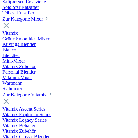
Saftpressen Ersatzteile
Solo Star Entsafter
Tribest Entsafter
Zur Kategorie Mixer
Vitamix
Grüne Smoothies Mixer
Kuvings Blender
Bianco
Blendtec
Mini-Mixer
Vitamix Zubehör
Personal Blender
Vakuum-Mixer
Wartmann
Stabmixer
Zur Kategorie Vitamix
Vitamix Ascent Series
Vitamix Explorian Series
Vitamix Legacy Series
Vitamix Behälter
Vitamix Zubehör
Vitamix Classic Blender