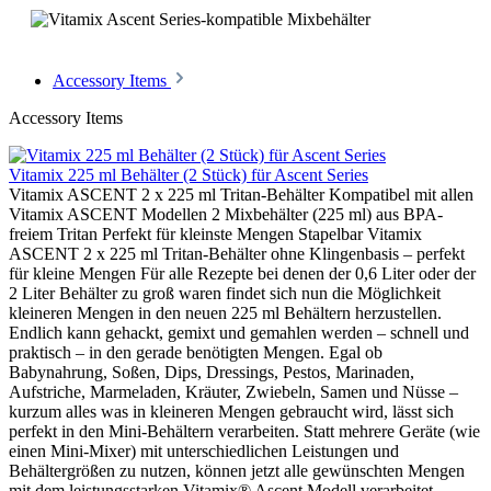
Accessory Items
Accessory Items
Vitamix 225 ml Behälter (2 Stück) für Ascent Series
Vitamix ASCENT 2 x 225 ml Tritan-Behälter Kompatibel mit allen
Vitamix ASCENT Modellen 2 Mixbehälter (225 ml) aus BPA-
freiem Tritan Perfekt für kleinste Mengen Stapelbar Vitamix
ASCENT 2 x 225 ml Tritan-Behälter ohne Klingenbasis – perfekt
für kleine Mengen Für alle Rezepte bei denen der 0,6 Liter oder der
2 Liter Behälter zu groß waren findet sich nun die Möglichkeit
kleineren Mengen in den neuen 225 ml Behältern herzustellen.
Endlich kann gehackt, gemixt und gemahlen werden – schnell und
praktisch – in den gerade benötigten Mengen. Egal ob
Babynahrung, Soßen, Dips, Dressings, Pestos, Marinaden,
Aufstriche, Marmeladen, Kräuter, Zwiebeln, Samen und Nüsse –
kurzum alles was in kleineren Mengen gebraucht wird, lässt sich
perfekt in den Mini-Behältern verarbeiten. Statt mehrere Geräte (wie
einen Mini-Mixer) mit unterschiedlichen Leistungen und
Behältergrößen zu nutzen, können jetzt alle gewünschten Mengen
mit dem leistungsstarken Vitamix® Ascent Modell verarbeitet