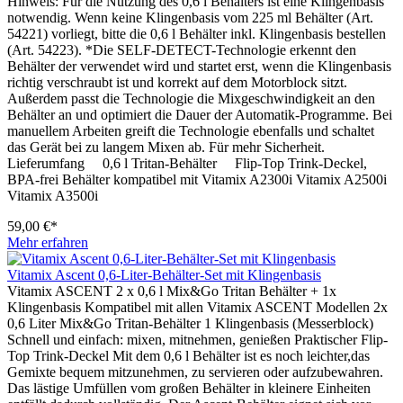
Hinweis: Für die Nutzung des 0,6 l Behälters ist eine Klingenbasis
notwendig. Wenn keine Klingenbasis vom 225 ml Behälter (Art.
54221) vorliegt, bitte die 0,6 l Behälter inkl. Klingenbasis bestellen
(Art. 54223). *Die SELF-DETECT-Technologie erkennt den
Behälter der verwendet wird und startet erst, wenn die Klingenbasis
richtig verschraubt ist und korrekt auf dem Motorblock sitzt.
Außerdem passt die Technologie die Mixgeschwindigkeit an den
Behälter an und optimiert die Dauer der Automatik-Programme. Bei
manuellem Arbeiten greift die Technologie ebenfalls und schaltet
das Gerät bei zu langem Mixen ab. Für mehr Sicherheit.
Lieferumfang 0,6 l Tritan-Behälter Flip-Top Trink-Deckel,
BPA-frei Behälter kompatibel mit Vitamix A2300i Vitamix A2500i
Vitamix A3500i
59,00 €*
Mehr erfahren
Vitamix Ascent 0,6-Liter-Behälter-Set mit Klingenbasis
Vitamix ASCENT 2 x 0,6 l Mix&Go Tritan Behälter + 1x
Klingenbasis Kompatibel mit allen Vitamix ASCENT Modellen 2x
0,6 Liter Mix&Go Tritan-Behälter 1 Klingenbasis (Messerblock)
Schnell und einfach: mixen, mitnehmen, genießen Praktischer Flip-
Top Trink-Deckel Mit dem 0,6 l Behälter ist es noch leichter,das
Gemixte bequem mitzunehmen, zu servieren oder aufzubewahren.
Das lästige Umfüllen vom großen Behälter in kleinere Einheiten