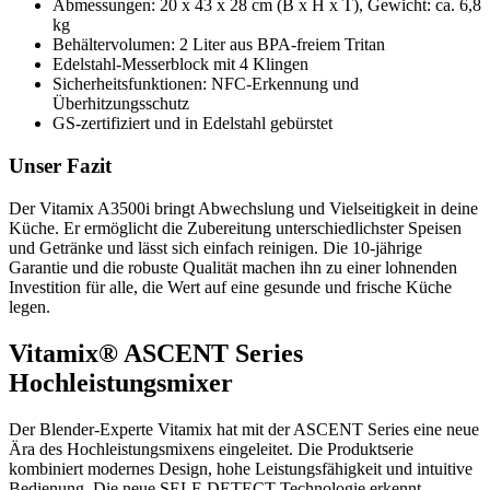
Abmessungen: 20 x 43 x 28 cm (B x H x T), Gewicht: ca. 6,8
kg
Behältervolumen: 2 Liter aus BPA-freiem Tritan
Edelstahl-Messerblock mit 4 Klingen
Sicherheitsfunktionen: NFC-Erkennung und
Überhitzungsschutz
GS-zertifiziert und in Edelstahl gebürstet
Unser Fazit
Der Vitamix A3500i bringt Abwechslung und Vielseitigkeit in deine
Küche. Er ermöglicht die Zubereitung unterschiedlichster Speisen
und Getränke und lässt sich einfach reinigen. Die 10-jährige
Garantie und die robuste Qualität machen ihn zu einer lohnenden
Investition für alle, die Wert auf eine gesunde und frische Küche
legen.
Vitamix® ASCENT Series
Hochleistungsmixer
Der Blender-Experte Vitamix hat mit der ASCENT Series eine neue
Ära des Hochleistungsmixens eingeleitet. Die Produktserie
kombiniert modernes Design, hohe Leistungsfähigkeit und intuitive
Bedienung. Die neue SELF-DETECT-Technologie erkennt