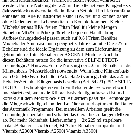
werden. Für die Nutzung der 225 ml Behälter ist eine Klingenbasis
(Messerblock) notwendig, die in diesem Set nicht im Lieferumfang
enthalten ist. Alle Kunststoffteile sind BPA frei und können daher
ohne Bedenken mit Lebensmitteln in Kontakt kommen. Kleine
Mixbehälter aus BPA-freiem Tritan Ideal für kleine Mengen
Stapelbar Mix&Go Prinzip für eine bequeme Handhabung
Aufbewahrungsdeckel passen auch auf 0,6 l Tritan-Behälter
Mixbehälter Spülmaschinen geeignet 3 Jahre Garantie Die 225 ml
Behälter sind die ideale Ergänzung zu dem zum Lieferumfang
gehörenden 2 Liter Behälter der ASCENT Modelle. Auch bei
diesen Behältern nutzen Sie die innovative SELF-DETECT-
Technologie.* Hinweis:Für die Nutzung der 225 ml Behälter ist die
Klingenbasis (Messerblock) notwendig. Wenn keine Klingenbasis
vom 0,6 l Mix&Go Behälter (Art. 54223) vorliegt, bitte das 225 ml
Behälter-Set inkl. Klingenbasis bestellen (Art. 54221). *Die SELF-
DETECT-Technologie erkennt den Behälter der verwendet wird
und startet erst, wenn die Klingenbasis richtig aufgesetzt ist und
korrekt auf dem Motorblock sitzt. Außerdem passt die Technologie
die Mixgeschwindigkeit an den Behälter an und optimiert die Dauer
der Automatik-Programme. Bei manuellem Arbeiten greift die
Technologie ebenfalls und schaltet das Gerät bei zu langem Mixen
ab. Für mehr Sicherheit. Lieferumfang 2x 225 ml stapelbare
Tritan-Behälter 2x Deckel, BPA-frei Behälter kompatibel mit
Vitamix A2300i Vitamix A2500i Vitamix A3500i