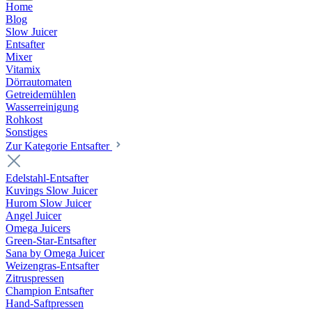
Home
Blog
Slow Juicer
Entsafter
Mixer
Vitamix
Dörrautomaten
Getreidemühlen
Wasserreinigung
Rohkost
Sonstiges
Zur Kategorie Entsafter
Edelstahl-Entsafter
Kuvings Slow Juicer
Hurom Slow Juicer
Angel Juicer
Omega Juicers
Green-Star-Entsafter
Sana by Omega Juicer
Weizengras-Entsafter
Zitruspressen
Champion Entsafter
Hand-Saftpressen