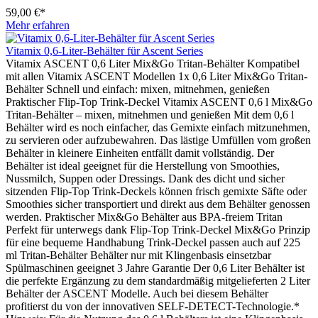
59,00 €*
Mehr erfahren
Vitamix 0,6-Liter-Behälter für Ascent Series
Vitamix ASCENT 0,6 Liter Mix&Go Tritan-Behälter Kompatibel
mit allen Vitamix ASCENT Modellen 1x 0,6 Liter Mix&Go Tritan-
Behälter Schnell und einfach: mixen, mitnehmen, genießen
Praktischer Flip-Top Trink-Deckel Vitamix ASCENT 0,6 l Mix&Go
Tritan-Behälter – mixen, mitnehmen und genießen Mit dem 0,6 l
Behälter wird es noch einfacher, das Gemixte einfach mitzunehmen,
zu servieren oder aufzubewahren. Das lästige Umfüllen vom großen
Behälter in kleinere Einheiten entfällt damit vollständig. Der
Behälter ist ideal geeignet für die Herstellung von Smoothies,
Nussmilch, Suppen oder Dressings. Dank des dicht und sicher
sitzenden Flip-Top Trink-Deckels können frisch gemixte Säfte oder
Smoothies sicher transportiert und direkt aus dem Behälter genossen
werden. Praktischer Mix&Go Behälter aus BPA-freiem Tritan
Perfekt für unterwegs dank Flip-Top Trink-Deckel Mix&Go Prinzip
für eine bequeme Handhabung Trink-Deckel passen auch auf 225
ml Tritan-Behälter Behälter nur mit Klingenbasis einsetzbar
Spülmaschinen geeignet 3 Jahre Garantie Der 0,6 Liter Behälter ist
die perfekte Ergänzung zu dem standardmäßig mitgelieferten 2 Liter
Behälter der ASCENT Modelle. Auch bei diesem Behälter
profitierst du von der innovativen SELF-DETECT-Technologie.*