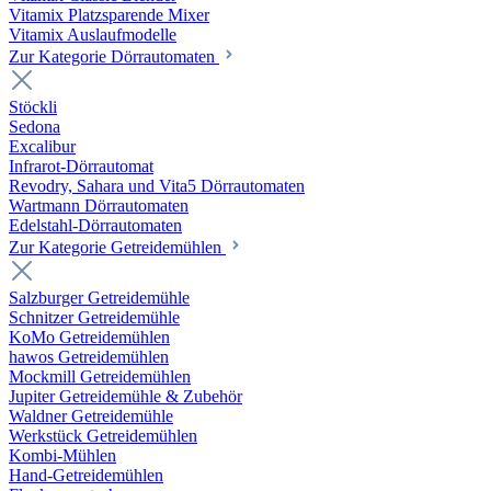
Vitamix Platzsparende Mixer
Vitamix Auslaufmodelle
Zur Kategorie Dörrautomaten
Stöckli
Sedona
Excalibur
Infrarot-Dörrautomat
Revodry, Sahara und Vita5 Dörrautomaten
Wartmann Dörrautomaten
Edelstahl-Dörrautomaten
Zur Kategorie Getreidemühlen
Salzburger Getreidemühle
Schnitzer Getreidemühle
KoMo Getreidemühlen
hawos Getreidemühlen
Mockmill Getreidemühlen
Jupiter Getreidemühle & Zubehör
Waldner Getreidemühle
Werkstück Getreidemühlen
Kombi-Mühlen
Hand-Getreidemühlen