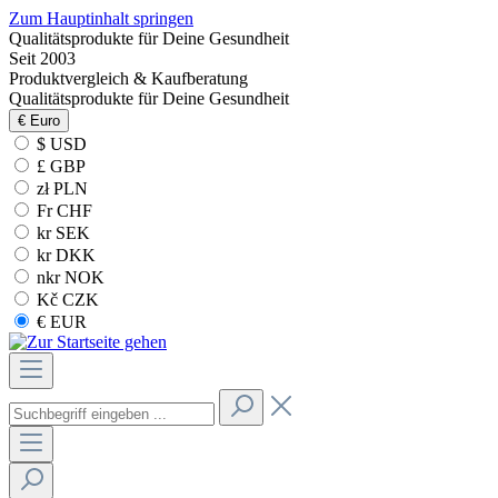
Zum Hauptinhalt springen
Qualitätsprodukte für Deine Gesundheit
Seit 2003
Produktvergleich & Kaufberatung
Qualitätsprodukte für Deine Gesundheit
€
Euro
$ USD
£ GBP
zł PLN
Fr CHF
kr SEK
kr DKK
nkr NOK
Kč CZK
€ EUR