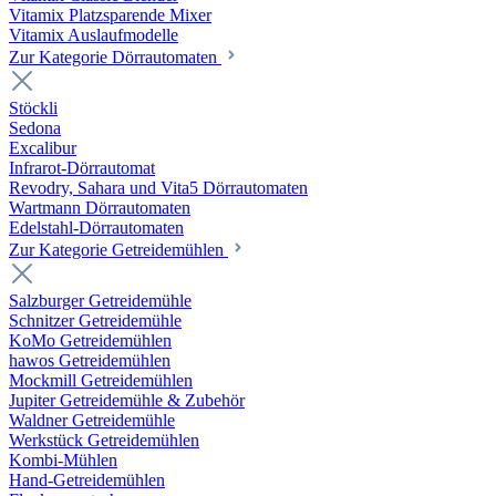
Vitamix Platzsparende Mixer
Vitamix Auslaufmodelle
Zur Kategorie Dörrautomaten
Stöckli
Sedona
Excalibur
Infrarot-Dörrautomat
Revodry, Sahara und Vita5 Dörrautomaten
Wartmann Dörrautomaten
Edelstahl-Dörrautomaten
Zur Kategorie Getreidemühlen
Salzburger Getreidemühle
Schnitzer Getreidemühle
KoMo Getreidemühlen
hawos Getreidemühlen
Mockmill Getreidemühlen
Jupiter Getreidemühle & Zubehör
Waldner Getreidemühle
Werkstück Getreidemühlen
Kombi-Mühlen
Hand-Getreidemühlen