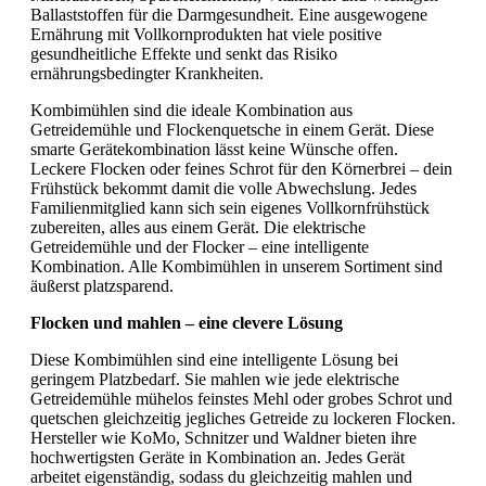
Ballaststoffen für die Darmgesundheit. Eine ausgewogene
Ernährung mit Vollkornprodukten hat viele positive
gesundheitliche Effekte und senkt das Risiko
ernährungsbedingter Krankheiten.
Kombimühlen sind die ideale Kombination aus
Getreidemühle und Flockenquetsche in einem Gerät. Diese
smarte Gerätekombination lässt keine Wünsche offen.
Leckere Flocken oder feines Schrot für den Körnerbrei – dein
Frühstück bekommt damit die volle Abwechslung. Jedes
Familienmitglied kann sich sein eigenes Vollkornfrühstück
zubereiten, alles aus einem Gerät. Die elektrische
Getreidemühle und der Flocker – eine intelligente
Kombination. Alle Kombimühlen in unserem Sortiment sind
äußerst platzsparend.
Flocken und mahlen – eine clevere Lösung
Diese Kombimühlen sind eine intelligente Lösung bei
geringem Platzbedarf. Sie mahlen wie jede elektrische
Getreidemühle mühelos feinstes Mehl oder grobes Schrot und
quetschen gleichzeitig jegliches Getreide zu lockeren Flocken.
Hersteller wie KoMo, Schnitzer und Waldner bieten ihre
hochwertigsten Geräte in Kombination an. Jedes Gerät
arbeitet eigenständig, sodass du gleichzeitig mahlen und