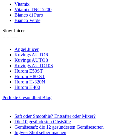
Vitamix
Vitamix TNC 5200
Bianco di Puro
Bianco Verde
Slow Juicer
Angel Juicer
Kuvings AUTO6
Kuvings AUTO8
Kuvings AUTO10S
Hurom E50ST
Hurom H80-ST
Hurom H-320N
Hurom H400
Perfekte Gesundheit Blog
Saft oder Smoothie? Entsafter oder Mixer?
Die 10 gesündesten Obstsäfte
Gemüsesaft: die 12 gesündesten Gemüsesorten
Ingwer Shot selber machen