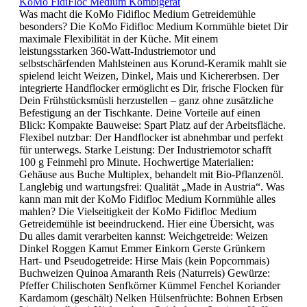
KoMo FidiFloc Medium Kombigerät
Was macht die KoMo Fidifloc Medium Getreidemühle
besonders? Die KoMo Fidifloc Medium Kornmühle bietet Dir
maximale Flexibilität in der Küche. Mit einem
leistungsstarken 360-Watt-Industriemotor und
selbstschärfenden Mahlsteinen aus Korund-Keramik mahlt sie
spielend leicht Weizen, Dinkel, Mais und Kichererbsen. Der
integrierte Handflocker ermöglicht es Dir, frische Flocken für
Dein Frühstücksmüsli herzustellen – ganz ohne zusätzliche
Befestigung an der Tischkante. Deine Vorteile auf einen
Blick: Kompakte Bauweise: Spart Platz auf der Arbeitsfläche.
Flexibel nutzbar: Der Handflocker ist abnehmbar und perfekt
für unterwegs. Starke Leistung: Der Industriemotor schafft
100 g Feinmehl pro Minute. Hochwertige Materialien:
Gehäuse aus Buche Multiplex, behandelt mit Bio-Pflanzenöl.
Langlebig und wartungsfrei: Qualität „Made in Austria“. Was
kann man mit der KoMo Fidifloc Medium Kornmühle alles
mahlen? Die Vielseitigkeit der KoMo Fidifloc Medium
Getreidemühle ist beeindruckend. Hier eine Übersicht, was
Du alles damit verarbeiten kannst: Weichgetreide: Weizen
Dinkel Roggen Kamut Emmer Einkorn Gerste Grünkern
Hart- und Pseudogetreide: Hirse Mais (kein Popcornmais)
Buchweizen Quinoa Amaranth Reis (Naturreis) Gewürze:
Pfeffer Chilischoten Senfkörner Kümmel Fenchel Koriander
Kardamom (geschält) Nelken Hülsenfrüchte: Bohnen Erbsen