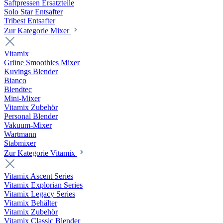
Saftpressen Ersatzteile
Solo Star Entsafter
Tribest Entsafter
Zur Kategorie Mixer
Vitamix
Grüne Smoothies Mixer
Kuvings Blender
Bianco
Blendtec
Mini-Mixer
Vitamix Zubehör
Personal Blender
Vakuum-Mixer
Wartmann
Stabmixer
Zur Kategorie Vitamix
Vitamix Ascent Series
Vitamix Explorian Series
Vitamix Legacy Series
Vitamix Behälter
Vitamix Zubehör
Vitamix Classic Blender