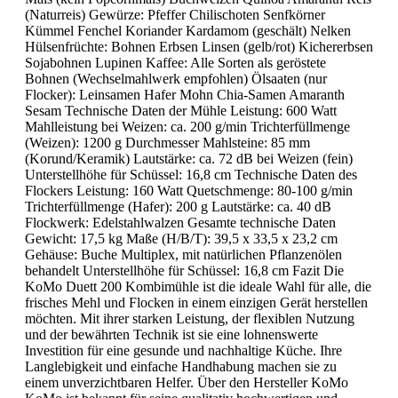
(Naturreis) Gewürze: Pfeffer Chilischoten Senfkörner
Kümmel Fenchel Koriander Kardamom (geschält) Nelken
Hülsenfrüchte: Bohnen Erbsen Linsen (gelb/rot) Kichererbsen
Sojabohnen Lupinen Kaffee: Alle Sorten als geröstete
Bohnen (Wechselmahlwerk empfohlen) Ölsaaten (nur
Flocker): Leinsamen Hafer Mohn Chia-Samen Amaranth
Sesam Technische Daten der Mühle Leistung: 600 Watt
Mahlleistung bei Weizen: ca. 200 g/min Trichterfüllmenge
(Weizen): 1200 g Durchmesser Mahlsteine: 85 mm
(Korund/Keramik) Lautstärke: ca. 72 dB bei Weizen (fein)
Unterstellhöhe für Schüssel: 16,8 cm Technische Daten des
Flockers Leistung: 160 Watt Quetschmenge: 80-100 g/min
Trichterfüllmenge (Hafer): 200 g Lautstärke: ca. 40 dB
Flockwerk: Edelstahlwalzen Gesamte technische Daten
Gewicht: 17,5 kg Maße (H/B/T): 39,5 x 33,5 x 23,2 cm
Gehäuse: Buche Multiplex, mit natürlichen Pflanzenölen
behandelt Unterstellhöhe für Schüssel: 16,8 cm Fazit Die
KoMo Duett 200 Kombimühle ist die ideale Wahl für alle, die
frisches Mehl und Flocken in einem einzigen Gerät herstellen
möchten. Mit ihrer starken Leistung, der flexiblen Nutzung
und der bewährten Technik ist sie eine lohnenswerte
Investition für eine gesunde und nachhaltige Küche. Ihre
Langlebigkeit und einfache Handhabung machen sie zu
einem unverzichtbaren Helfer. Über den Hersteller KoMo