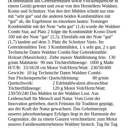
(Kombination aus Getreidemühlen sowie Flockenquetsche in
einem Gerät) getestet und zwar von den Herstellern Waldner,
Komo und Schnitzer. Von den drei Mühlen schnitt nur eine
mit “sehr gut” und die anderen beiden Kombimühlen mit
“gut” ab, die Ergebnisse im einzelnen lauten: Testsieger
Kombimühle mit der Note “sehr gut” (1,4) wurde die Waldner
Combi Star, auf Platz 2 folgte die Kombimühle Komo Duett
100 mit der Note “gut” (1,5). Ebenfalls mit der Note “gut”
(1,7) landete auf dem 3. Platz die Schnitzer Vario. Im
Getreidemühlen Test: 3 Kombimühlen, 1 x sehr gut, 2 x gut
Technische Daten Waldner Combi-Star Getreidemühle:
Holzart (Massivholz): Zirbe massiv Mahlleistung fein: 130
g/min Mahlstein: 90 mm Trichterfüllmenge: 1000 g Maße
H/T/B: 33/18/28 cm Motor Volt/Hertz/Watt: 230/50/400
Gewicht: 10 kg Technische Daten Waldner Combi-
Star Flockenquetsche: Quetschleistung: 80 g/min
Quetschwerk: 2 Edelstahlwalzen abwaschbar
Trichterfüllmenge: 120 g Motor Volt/Hertz/Watt:
230/50/240 Das Mahlen ist der Waldner Lust. Aus
Leidenschaft für Mensch und Natur. Vom Geist der
Innovation getrieben, durch Feinsinn für Tradition geprägt,
aus der Kraft der Natur gewachsen. Das Geheimrezept
unseres jahrzehntelangen Erfolges liegt in der Harmonie der
Gegensätze, die zu einem Ganzen verschmelzen: zum Motor
unseres Familienunternehmens Waldner biotech. Tag für Tag