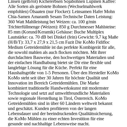
Linsen (gelb/rot) Kichererbsen Sojabohnen Lupinen Kaffee:
Alle Sorten als geröstete Bohnen (Wechselmahlwerk
empfohlen) Ölsaaten (nur Flocker): Leinsamen Hafer Mohn
Chia-Samen Amaranth Sesam Technische Daten Leistung:
360 Watt Mahlleistung bei Weizen: ca. 100 g/min
Trichterfüllmenge (Weizen): 850 g Durchmesser Mahlsteine:
85 mm (Korund/Keramik) Gehäuse: Buche Multiplex
Lautstärke: ca. 70 dB bei Dinkel (fein) Gewicht: 9,7 kg Maße
(H/B/T): 33,7 x 27,9 x 21,5 cm Fazit Die KoMo Fidifloc
Medium Getreidemühle ist das perfekte Kombigerät für alle,
die sowohl mahlen als auch flocken möchten. Mit ihrer
durchdachten Bauweise, den hochwertigen Materialien und
der einfachen Handhabung bietet sie Dir eine flexible und
langlebige Lösung für die Küche. Perfekt für eine
Haushaltsgröße von 1-5 Personen. Über den Hersteller KoMo
KoMo steht seit über 30 Jahren für höchste Qualität und
Innovation im Bereich Getreidemühlen. Die Marke
kombiniert traditionelle Handwerkskunst mit modernster
Technologie und setzt auf umweltfreundliche Materialien
sowie regionale Herstellung in Tirol, Österreich. KoMo
Getreidemühlen sind in über 60 Ländern weltweit bekannt
und geschätzt. Kunden profitieren von der langen
Lebensdauer und der beeindruckenden Qualitätssicherung,
die KoMo Mühlen zu einer echten Investition für eine
gesunde und nachhaltige Lebensweise macht.