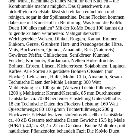
dein Müsli, nachmittags feines Mehl für den Kuchen – die
Kombimühle macht’s möglich. Das Quetschwerk aus
nickelfreiem Edelstahl lässt sich einfach entnehmen und
reinigen, sogar in der Spülmaschine. Deine Flocken kommen
dabei nie mit Kunststoff in Berührung. Was kann die KoMo
Duett 100 alles mahlen? Mit der KoMo Duett 100 kannst du
folgende Zutaten verarbeiten: Mahlgutübersicht:
Weichgetreide: Weizen, Dinkel, Roggen, Kamut, Emmer,
Einkorn, Gerste, Grünkern Hart- und Pseudogetreide: Hirse,
Mais, Buchweizen, Quinoa, Amaranth, Reis (Naturreis)
Gewürze: Pfeffer, Chilischoten, Senfkörner, Kümmel,
Fenchel, Koriander, Kardamom, Nelken Hülsenfrüchte:
Bohnen, Erbsen, Linsen, Kichererbsen, Sojabohnen, Lupinen
Kaffee: Alle Sorten als geröstete Bohnen Ölsaaten (nur
Flocker): Leinsamen, Hafer, Mohn, Chia, Amaranth, Sesam
Technische Daten der Mühle Leistung: 360 Watt
Mahlleistung: ca. 100 g/min (Weizen) Trichterfüllmenge:
1200 g Mahlsteine: Korund/Keramik, 85 mm Durchmesser
Lautstärke: ca. 70 dB bei feiner Einstellung Unterstellhöhe:
18 cm Technische Daten des Flockers Leistung: 160 Watt
Quetschmenge: 80-100 g/min Trichterfüllmenge: 200 g
Flockwerk: Edelstahlwalzen, stufenlos einstellbar Lautstärke:
ca. 40 dB Gesamte technische Daten Gewicht: 15,5 kg Maße
(H/B/T): 40,5 x 33,2 x 22 cm Gehäuse: Buche Multiplex, mit
natürlichen Pflanzenölen behandelt Fazit Die KoMo Duett