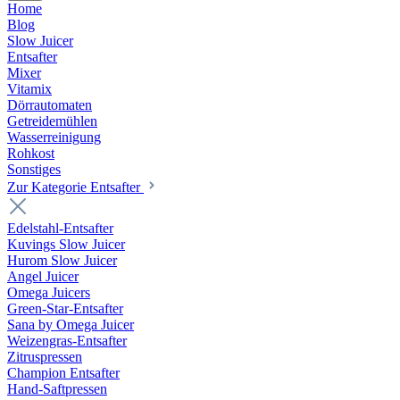
Home
Blog
Slow Juicer
Entsafter
Mixer
Vitamix
Dörrautomaten
Getreidemühlen
Wasserreinigung
Rohkost
Sonstiges
Zur Kategorie Entsafter
Edelstahl-Entsafter
Kuvings Slow Juicer
Hurom Slow Juicer
Angel Juicer
Omega Juicers
Green-Star-Entsafter
Sana by Omega Juicer
Weizengras-Entsafter
Zitruspressen
Champion Entsafter
Hand-Saftpressen