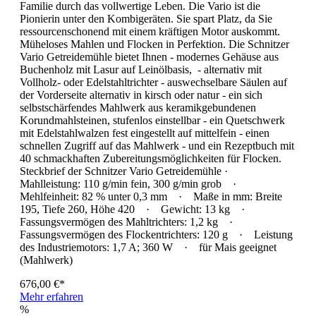
Familie durch das vollwertige Leben. Die Vario ist die
Pionierin unter den Kombigeräten. Sie spart Platz, da Sie
ressourcenschonend mit einem kräftigen Motor auskommt.
Müheloses Mahlen und Flocken in Perfektion. Die Schnitzer
Vario Getreidemühle bietet Ihnen - modernes Gehäuse aus
Buchenholz mit Lasur auf Leinölbasis, - alternativ mit
Vollholz- oder Edelstahltrichter - auswechselbare Säulen auf
der Vorderseite alternativ in kirsch oder natur - ein sich
selbstschärfendes Mahlwerk aus keramikgebundenen
Korundmahlsteinen, stufenlos einstellbar - ein Quetschwerk
mit Edelstahlwalzen fest eingestellt auf mittelfein - einen
schnellen Zugriff auf das Mahlwerk - und ein Rezeptbuch mit
40 schmackhaften Zubereitungsmöglichkeiten für Flocken.
Steckbrief der Schnitzer Vario Getreidemühle ·
Mahlleistung: 110 g/min fein, 300 g/min grob ·
Mehlfeinheit: 82 % unter 0,3 mm · Maße in mm: Breite
195, Tiefe 260, Höhe 420 · Gewicht: 13 kg ·
Fassungsvermögen des Mahltrichters: 1,2 kg ·
Fassungsvermögen des Flockentrichters: 120 g · Leistung
des Industriemotors: 1,7 A; 360 W · für Mais geeignet
(Mahlwerk)
676,00 €*
Mehr erfahren
%