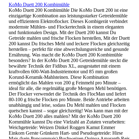
KoMo Duett 200 Kombimühle
KoMo Duett 200 Kombimühle Die KoMo Duett 200 ist eine
einzigartige Kombination aus leistungsstarker Getreidemühle
und effizientem Elektroflocker. Dieses Kombigerät verbindet
modernste Mühlen- und Flockertechnik in einem eleganten
und funktionalen Design. Mit der Duett 200 kannst Du
Getreide mahlen und frische Flocken herstellen, Mit der Duett
200 kannst Du frisches Mehl und leckere Flocken gleichzeitig
herstellen – perfekt für eine abwechslungsreiche und gesunde
Ernährung. Was macht die KoMo Duett 200 Kombimühle
besonders? In der KoMo Duett 200 Getreidemühle steckt die
bewährte Technik der Fidibus XL, ausgestattet mit einem
kraftvollen 600-Watt-Industriemotor und 85 mm großen
Korund-Keramik-Mahlsteinen. Diese Kombination
ermöglicht das Mahlen von 200 g Feinmehl pro Minute –
ideal für alle, die regelmäßig große Mengen Mehl benötigen.
Der Flocker verwendet die Technik des FlocMan und liefert
80-100 g frische Flocken pro Minute. Beide Antriebe arbeiten
unabhängig und leise, sodass Du Mehl mahlen und Flocken
quetschen kannst – sogar gleichzeitig! Was kann man mit der
KoMo Duett 200 alles mahlen? Mit der KoMo Duett 200
Kornmühle kannst Du eine Vielzahl an Zutaten verarbeiten:
Weichgetreide: Weizen Dinkel Roggen Kamut Emmer
Einkorn Gerste Grünkern Hart- und Pseudogetreide: Hirse
Mais (kein Popcornmais) Buchweizen Quinoa Amaranth Reis