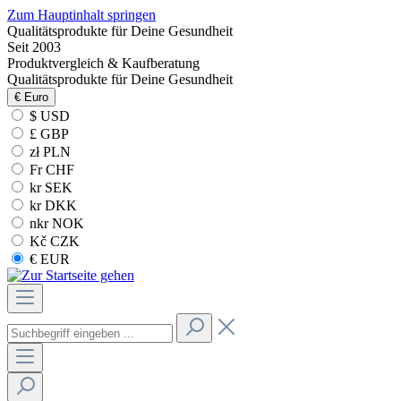
Zum Hauptinhalt springen
Qualitätsprodukte für Deine Gesundheit
Seit 2003
Produktvergleich & Kaufberatung
Qualitätsprodukte für Deine Gesundheit
€
Euro
$ USD
£ GBP
zł PLN
Fr CHF
kr SEK
kr DKK
nkr NOK
Kč CZK
€ EUR