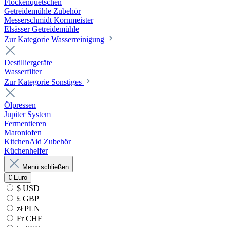
Flockenquetschen
Getreidemühle Zubehör
Messerschmidt Kornmeister
Elsässer Getreidemühle
Zur Kategorie Wasserreinigung
Destilliergeräte
Wasserfilter
Zur Kategorie Sonstiges
Ölpressen
Jupiter System
Fermentieren
Maroniofen
KitchenAid Zubehör
Küchenhelfer
Menü schließen
€
Euro
$ USD
£ GBP
zł PLN
Fr CHF