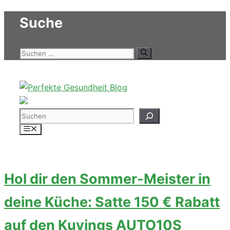
Zum
Suche
Inhalt
springen
Suchen
nach:
Suchen
Menü
Hol dir den Sommer-Meister in
deine Küche: Satte 150 € Rabatt
auf den Kuvings AUTO10S