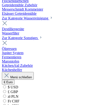
Flockenquetschen
Getreidemühle Zubehör
Messerschmidt Kornmeister
Elsässer Getreidemühle
Zur Kategorie Wasserreinigung
Destilliergeräte
Wasserfilter
Zur Kategorie Sonstiges
Ölpressen
Jupiter System
Fermentieren
Maroniofen
KitchenAid Zubehör
Küchenhelfer
Menü schließen
€
Euro
$ USD
£ GBP
zł PLN
Fr CHF