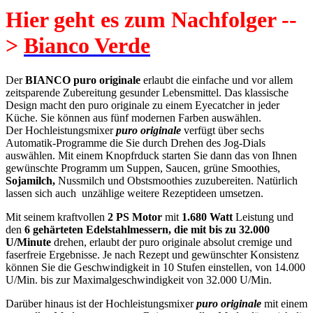
Hier geht es zum Nachfolger --
>
Bianco Verde
Der
BIANCO puro originale
erlaubt die einfache und vor allem
zeitsparende Zubereitung gesunder Lebensmittel. Das klassische
Design macht den puro originale zu einem Eyecatcher in jeder
Küche. Sie können aus fünf modernen Farben auswählen.
Der Hochleistungsmixer
puro originale
verfügt über sechs
Automatik-Programme die Sie durch Drehen des Jog-Dials
auswählen. Mit einem Knopfrduck starten Sie dann das von Ihnen
gewünschte Programm um Suppen, Saucen, grüne Smoothies,
Sojamilch,
Nussmilch und Obstsmoothies zuzubereiten. Natürlich
lassen sich auch unzählige weitere Rezeptideen umsetzen.
Mit seinem kraftvollen
2 PS Motor
mit
1.680 Watt
Leistung und
den
6 gehärteten Edelstahlmessern, die mit
bis zu 32.000
U/Minute
drehen, erlaubt der puro originale absolut cremige und
faserfreie Ergebnisse. Je nach Rezept und gewünschter Konsistenz
können Sie die Geschwindigkeit in 10 Stufen einstellen, von 14.000
U/Min. bis zur Maximalgeschwindigkeit von 32.000 U/Min.
Darüber hinaus ist der Hochleistungsmixer
puro originale
mit einem