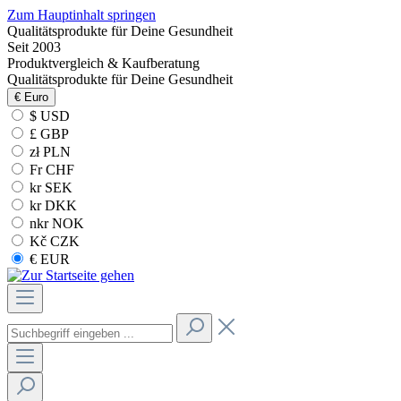
Zum Hauptinhalt springen
Qualitätsprodukte für Deine Gesundheit
Seit 2003
Produktvergleich & Kaufberatung
Qualitätsprodukte für Deine Gesundheit
€
Euro
$ USD
£ GBP
zł PLN
Fr CHF
kr SEK
kr DKK
nkr NOK
Kč CZK
€ EUR