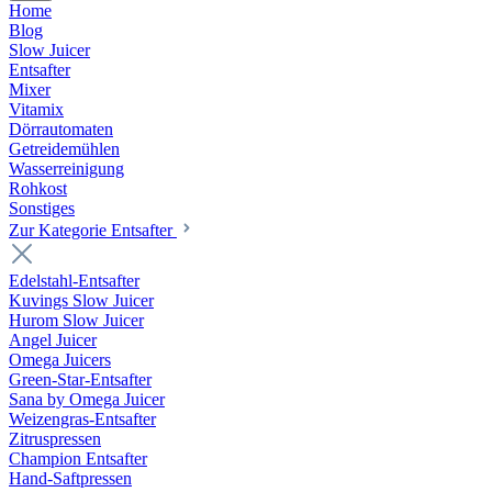
Home
Blog
Slow Juicer
Entsafter
Mixer
Vitamix
Dörrautomaten
Getreidemühlen
Wasserreinigung
Rohkost
Sonstiges
Zur Kategorie Entsafter
Edelstahl-Entsafter
Kuvings Slow Juicer
Hurom Slow Juicer
Angel Juicer
Omega Juicers
Green-Star-Entsafter
Sana by Omega Juicer
Weizengras-Entsafter
Zitruspressen
Champion Entsafter
Hand-Saftpressen