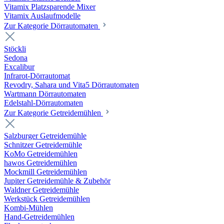
Vitamix Platzsparende Mixer
Vitamix Auslaufmodelle
Zur Kategorie Dörrautomaten
Stöckli
Sedona
Excalibur
Infrarot-Dörrautomat
Revodry, Sahara und Vita5 Dörrautomaten
Wartmann Dörrautomaten
Edelstahl-Dörrautomaten
Zur Kategorie Getreidemühlen
Salzburger Getreidemühle
Schnitzer Getreidemühle
KoMo Getreidemühlen
hawos Getreidemühlen
Mockmill Getreidemühlen
Jupiter Getreidemühle & Zubehör
Waldner Getreidemühle
Werkstück Getreidemühlen
Kombi-Mühlen
Hand-Getreidemühlen