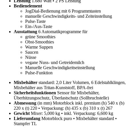
Leistung
1.680 Watt • 2 PS Leistung
Bedienelement
JogDial-Bedienung mit 6 Programmtasten
manuelle Geschwindigkeits- und Zeiteinstellung
Pulse-Taste
Ein-/Aus-Taste
Ausstattung
6 Automatikprogramme für
grüne Smoothies
Obst-Smoothies
Warme Suppen
Saucen
Nüsse
vegane Nuss- und Getreidemilch
Manuelle Geschwindigkeitseinstellung
Pulse-Funktion
Mixbehälter
standard: 2,0 Liter Volumen, 6 Edelstahlklingen,
Mixbehälter aus Tritan-Kunststoff, BPA-frei
Sicherheitsfunktionen
Sensor für Mixbehälter,
Überhitzungsschutz, Überlastschutz (Sollbruchstelle)
Abmessung
(in mm) Motorblock inkl. premium (h) 540 x (b)
220 x (t) 220 • Verpackung: (h) 435 x (b) 310 x (t) 267
Gewicht
Mixer: 5,000 kg • inkl. Verpackung: 6,600 kg
Lieferumfang
Motorblock puro • Mixbehälter standard •
Stampfer TL