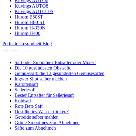
Kuvings AUTO6
Kuvings AUTO8
Kuvings AUTO10S
Hurom E50ST
Hurom H80-ST
Hurom H-320N
Hurom H400
Perfekte Gesundheit Blog
Saft oder Smoothie? Entsafter oder Mixer?
Die 10 gesündesten Obstsäfte
Gemüsesaft: die 12 gesündesten Gemüsesorten
Ingwer Shot selber machen
Karottensaft
Selleriesaft
Bester Entsafter für Selleriesaft
Kohlsaft
Rote Bete Saft
Destilliertes Wasser trinken?
Getreide selber mahlen
Grüne Smoothies zum Abnehmen
Säfte zum Abnehmen