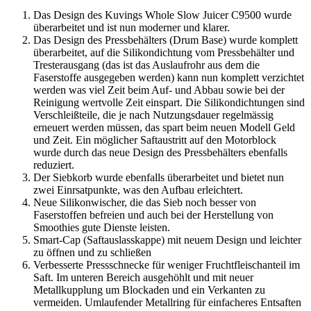
Das Design des Kuvings Whole Slow Juicer C9500 wurde
überarbeitet und ist nun moderner und klarer.
Das Design des Pressbehälters (Drum Base) wurde komplett
überarbeitet, auf die Silikondichtung vom Pressbehälter und
Tresterausgang (das ist das Auslaufrohr aus dem die
Faserstoffe ausgegeben werden) kann nun komplett verzichtet
werden was viel Zeit beim Auf- und Abbau sowie bei der
Reinigung wertvolle Zeit einspart. Die Silikondichtungen sind
Verschleißteile, die je nach Nutzungsdauer regelmässig
erneuert werden müssen, das spart beim neuen Modell Geld
und Zeit. Ein möglicher Saftaustritt auf den Motorblock
wurde durch das neue Design des Pressbehälters ebenfalls
reduziert.
Der Siebkorb wurde ebenfalls überarbeitet und bietet nun
zwei Einrsatpunkte, was den Aufbau erleichtert.
Neue Silikonwischer, die das Sieb noch besser von
Faserstoffen befreien und auch bei der Herstellung von
Smoothies gute Dienste leisten.
Smart-Cap (Saftauslasskappe) mit neuem Design und leichter
zu öffnen und zu schließen
Verbesserte Pressschnecke für weniger Fruchtfleischanteil im
Saft. Im unteren Bereich ausgehöhlt und mit neuer
Metallkupplung um Blockaden und ein Verkanten zu
vermeiden. Umlaufender Metallring für einfacheres Entsaften