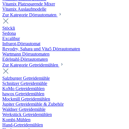
Vitamix Platzsparende Mixer
Vitamix Auslaufmodelle
Zur Kategorie Dörrautomaten
Stöckli
Sedona
Excalibur
Infrarot-Dörrautomat
Revodry, Sahara und Vita5 Dörrautomaten
Wartmann Dörrautomaten
Edelstahl-Dörrautomaten
Zur Kategorie Getreidemühlen
Salzburger Getreidemühle
Schnitzer Getreidemühle
KoMo Getreidemühlen
hawos Getreidemühlen
Mockmill Getreidemühlen
Jupiter Getreidemühle & Zubehör
Waldner Getreidemühle
Werkstück Getreidemühlen
Kombi-Mühlen
Hand-Getreidemühlen