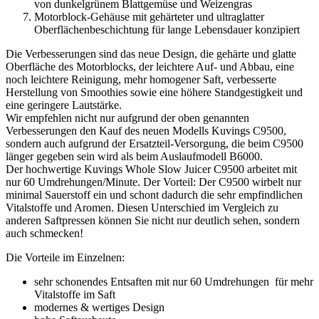
von dunkelgrünem Blattgemüse und Weizengras
Motorblock-Gehäuse mit gehärteter und ultraglatter
Oberflächenbeschichtung für lange Lebensdauer konzipiert
Die Verbesserungen sind das neue Design, die gehärte und glatte
Oberfläche des Motorblocks, der leichtere Auf- und Abbau, eine
noch leichtere Reinigung, mehr homogener Saft, verbesserte
Herstellung von Smoothies sowie eine höhere Standgestigkeit und
eine geringere Lautstärke.
Wir empfehlen nicht nur aufgrund der oben genannten
Verbesserungen den Kauf des neuen Modells Kuvings C9500,
sondern auch aufgrund der Ersatzteil-Versorgung, die beim C9500
länger gegeben sein wird als beim Auslaufmodell B6000.
Der hochwertige Kuvings Whole Slow Juicer C9500 arbeitet mit
nur 60 Umdrehungen/Minute. Der Vorteil: Der C9500 wirbelt nur
minimal Sauerstoff ein und schont dadurch die sehr empfindlichen
Vitalstoffe und Aromen. Diesen Unterschied im Vergleich zu
anderen Saftpressen können Sie nicht nur deutlich sehen, sondern
auch schmecken!
Die Vorteile im Einzelnen:
sehr schonendes Entsaften mit nur 60 Umdrehungen für mehr
Vitalstoffe im Saft
modernes & wertiges Design