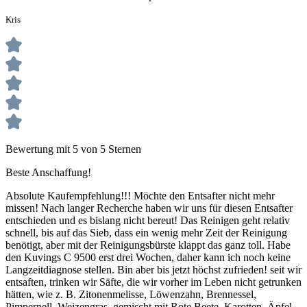
Kris
Bewertung mit 5 von 5 Sternen
Beste Anschaffung!
Absolute Kaufempfehlung!!! Möchte den Entsafter nicht mehr
missen! Nach langer Recherche haben wir uns für diesen Entsafter
entschieden und es bislang nicht bereut! Das Reinigen geht relativ
schnell, bis auf das Sieb, dass ein wenig mehr Zeit der Reinigung
benötigt, aber mit der Reinigungsbürste klappt das ganz toll. Habe
den Kuvings C 9500 erst drei Wochen, daher kann ich noch keine
Langzeitdiagnose stellen. Bin aber bis jetzt höchst zufrieden! seit wir
entsaften, trinken wir Säfte, die wir vorher im Leben nicht getrunken
hätten, wie z. B. Zitonenmelisse, Löwenzahn, Brennessel,
Pimpernell, Weizengras, gemischt mit Rote Beete, Karotten, Äpfel,