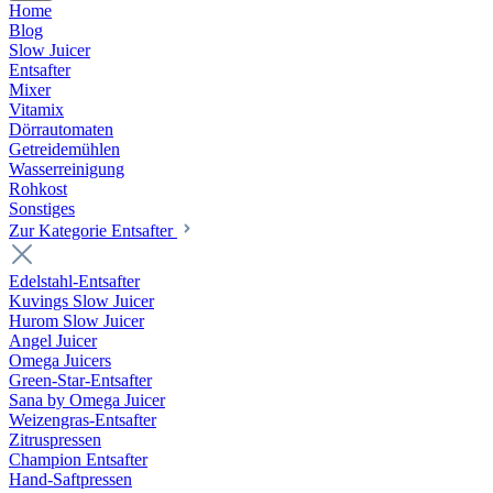
Home
Blog
Slow Juicer
Entsafter
Mixer
Vitamix
Dörrautomaten
Getreidemühlen
Wasserreinigung
Rohkost
Sonstiges
Zur Kategorie Entsafter
Edelstahl-Entsafter
Kuvings Slow Juicer
Hurom Slow Juicer
Angel Juicer
Omega Juicers
Green-Star-Entsafter
Sana by Omega Juicer
Weizengras-Entsafter
Zitruspressen
Champion Entsafter
Hand-Saftpressen