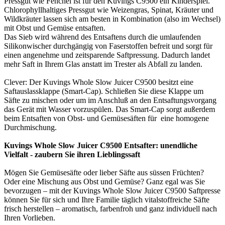
Pressgut wie Fenchel ist für den Kuvings C9500 ein Kinderspiel.
Chlorophyllhaltiges Pressgut wie Weizengras, Spinat, Kräuter und
Wildkräuter lassen sich am besten in Kombination (also im Wechsel)
mit Obst und Gemüse entsaften.
Das Sieb wird während des Entsaftens durch die umlaufenden
Silikonwischer durchgängig von Faserstoffen befreit und sorgt für
einen angenehme und zeitsparende Saftpressung. Dadurch landet
mehr Saft in Ihrem Glas anstatt im Trester als Abfall zu landen.
Clever: Der Kuvings Whole Slow Juicer C9500 besitzt eine
Saftauslassklappe (Smart-Cap). Schließen Sie diese Klappe um
Säfte zu mischen oder um im Anschluß an den Entsaftungsvorgang
das Gerät mit Wasser vorzuspülen. Das Smart-Cap sorgt außerdem
beim Entsaften von Obst- und Gemüsesäften für eine homogene
Durchmischung.
Kuvings Whole Slow Juicer C9500 Entsafter: unendliche
Vielfalt - zaubern Sie ihren Lieblingssaft
Mögen Sie Gemüsesäfte oder lieber Säfte aus süssen Früchten?
Oder eine Mischung aus Obst und Gemüse? Ganz egal was Sie
bevorzugen – mit der Kuvings Whole Slow Juicer C9500 Saftpresse
können Sie für sich und Ihre Familie täglich vitalstoffreiche Säfte
frisch herstellen – aromatisch, farbenfroh und ganz individuell nach
Ihren Vorlieben.