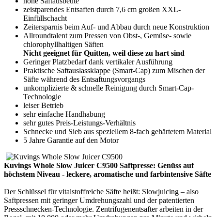
hohe Saftausbeute
zeistparendes Entsaften durch 7,6 cm großen XXL-
Einfüllschacht
Zeitersparnis beim Auf- und Abbau durch neue Konstruktion
Allroundtalent zum Pressen von Obst-, Gemüse- sowie
chlorophyllhaltigen Säften
Nicht geeignet für Quitten, weil diese zu hart sind
Geringer Platzbedarf dank vertikaler Ausführung
Praktische Saftauslassklappe (Smart-Cap) zum Mischen der
Säfte während des Entsaftungsvorgangs
unkomplizierte & schnelle Reinigung durch Smart-Cap-
Technologie
leiser Betrieb
sehr einfache Handhabung
sehr gutes Preis-Leistungs-Verhältnis
Schnecke und Sieb aus speziellem 8-fach gehärtetem Material
5 Jahre Garantie auf den Motor
Kuvings Whole Slow Juicer C9500 Saftpresse: Genüss auf
höchstem Niveau - leckere, aromatische und farbintensive Säfte
Der Schlüssel für vitalstoffreiche Säfte heißt: Slowjuicing – also
Saftpressen mit geringer Umdrehungszahl und der patentierten
Pressschnecken-Technologie. Zentrifugenentsafter arbeiten in der