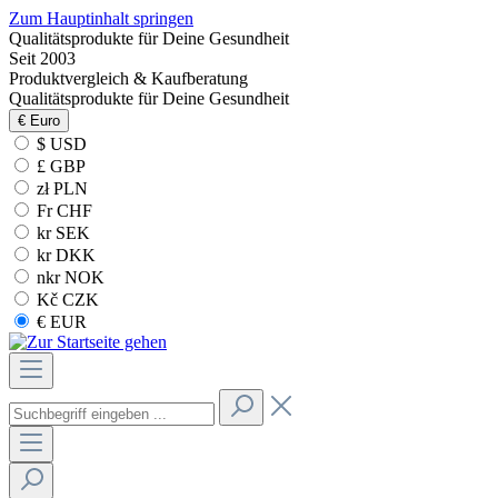
Zum Hauptinhalt springen
Qualitätsprodukte für Deine Gesundheit
Seit 2003
Produktvergleich & Kaufberatung
Qualitätsprodukte für Deine Gesundheit
€
Euro
$ USD
£ GBP
zł PLN
Fr CHF
kr SEK
kr DKK
nkr NOK
Kč CZK
€ EUR