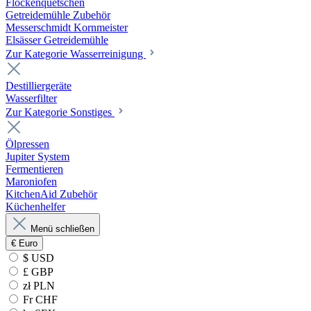
Flockenquetschen
Getreidemühle Zubehör
Messerschmidt Kornmeister
Elsässer Getreidemühle
Zur Kategorie Wasserreinigung
Destilliergeräte
Wasserfilter
Zur Kategorie Sonstiges
Ölpressen
Jupiter System
Fermentieren
Maroniofen
KitchenAid Zubehör
Küchenhelfer
Menü schließen
€
Euro
$ USD
£ GBP
zł PLN
Fr CHF