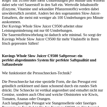
Regel mit 10.000 oder mehr Umdrehungen pro Minute und wirbeln
dabei sehr viel Sauerstoff in den Saft ein. Wertvolle Inhaltsstoffe
(Enzyme, Vitamine und sekundäre Pflanzenstoffe) werden dabei
unwiderruflich zerstört. Anders bei den sogenannten Slow-Juicer-
Entsaftern, die meist mit weniger als 100 Umdrehungen pro Minute
auskommen.
Der Kuvings Whole Slow Juicer C9500 arbeitet ohne
Leistungsminderung mit nur 60 Umdrehungen.
Die Sauerstoffeinwirbelung ist dadurch sehr minimal. So sorgt der
Kuvings Whole Slow Juicer C9500 für mehr Vitalstoffe in Ihren
frisch gepressten Säften!
Kuvings Whole Slow Juicer C9500 Saftpresse: ein
perfekt abgestimmtes System für perfekte Saftqualität und
Saftausbeute
Wie funktioniert die Pressschnecken-Technik?
Die Presschnecke hat eine spezielle Form, die das Pressgut erst
gründlich zerkleinert und dann schonend durch ein rundes Sieb
drückt. Die Schnecke ist vertikal angeordnet und entsaftet nicht nur
Gemüse, sondern auch Obst und weiche Obststorten wie Kiwis,
Tomaten, Ananas oder Orangen.
Auch langfaseriges Pressgut wie Stangensellerie oder faseriges