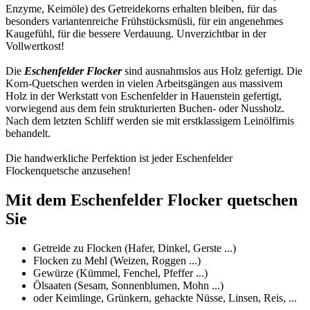
Enzyme, Keimöle) des Getreidekorns erhalten bleiben, für das
besonders variantenreiche Frühstücksmüsli, für ein angenehmes
Kaugefühl, für die bessere Verdauung. Unverzichtbar in der
Vollwertkost!
Die
Eschenfelder Flocker
sind ausnahmslos aus Holz gefertigt. Die
Korn-Quetschen werden in vielen Arbeitsgängen aus massivem
Holz in der Werkstatt von Eschenfelder in Hauenstein gefertigt,
vorwiegend aus dem fein strukturierten Buchen- oder Nussholz.
Nach dem letzten Schliff werden sie mit erstklassigem Leinölfirnis
behandelt.
Die handwerkliche Perfektion ist jeder Eschenfelder
Flockenquetsche anzusehen!
Mit dem Eschenfelder Flocker quetschen
Sie
Getreide zu Flocken (Hafer, Dinkel, Gerste ...)
Flocken zu Mehl (Weizen, Roggen ...)
Gewürze (Kümmel, Fenchel, Pfeffer ...)
Ölsaaten (Sesam, Sonnenblumen, Mohn ...)
oder Keimlinge, Grünkern, gehackte Nüsse, Linsen, Reis, ...