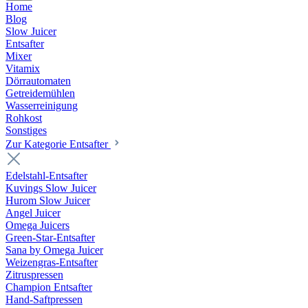
Home
Blog
Slow Juicer
Entsafter
Mixer
Vitamix
Dörrautomaten
Getreidemühlen
Wasserreinigung
Rohkost
Sonstiges
Zur Kategorie Entsafter
Edelstahl-Entsafter
Kuvings Slow Juicer
Hurom Slow Juicer
Angel Juicer
Omega Juicers
Green-Star-Entsafter
Sana by Omega Juicer
Weizengras-Entsafter
Zitruspressen
Champion Entsafter
Hand-Saftpressen