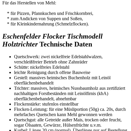
Für das Herstellen von Mehl:
* für Pizzen, Pfannkuchen und Frischkornbrei,
* zum Andicken von Suppen und Soßen,
* für Kleinkindernahrung (Schmelzflocken).
Eschenfelder Flocker Tischmodell
Holztrichter
Technische Daten
Quetschwerk: zwei nickelfreie Edelstahlwalzen,
verschleißfreier Betrieb ohne Zahnräder
Schütte: nickelfreies Edelstahl
leichte Reinigung durch offene Bauweise
Gestell: massives heimisches Buchenholz mit Leinöl
oberflächenbehandelt
Trichter: massives, heimisches Nussbaumholz aus zertifiziert
nachhaltigen Forstbeständen mit Leinölfirnis (kbA)
oberflächenbehandelt, abnehmbar
Flockenstärke: stufenlos einstellbar
Flocken-Leistung: für eine Müsliportion (50g) ca. 20s, durch
mehrfaches Quetschen kann Mehl gewonnen werden
Quetschgut: alle Getreide außer Mais, trocken oder feucht,
sogar Ölsaaten, Gewürze, Hülsenfrüchte u.v.m.
Kurbel: Länge 20 cm (normal), Überlänge nur auf Bestellung,