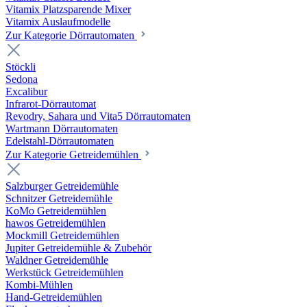
Vitamix Platzsparende Mixer
Vitamix Auslaufmodelle
Zur Kategorie Dörrautomaten
Stöckli
Sedona
Excalibur
Infrarot-Dörrautomat
Revodry, Sahara und Vita5 Dörrautomaten
Wartmann Dörrautomaten
Edelstahl-Dörrautomaten
Zur Kategorie Getreidemühlen
Salzburger Getreidemühle
Schnitzer Getreidemühle
KoMo Getreidemühlen
hawos Getreidemühlen
Mockmill Getreidemühlen
Jupiter Getreidemühle & Zubehör
Waldner Getreidemühle
Werkstück Getreidemühlen
Kombi-Mühlen
Hand-Getreidemühlen