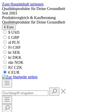
Zum Hauptinhalt springen
Qualitätsprodukte für Deine Gesundheit
Seit 2003
Produktvergleich & Kaufberatung
Qualitätsprodukte für Deine Gesundheit
€
Euro
$ USD
£ GBP
zł PLN
Fr CHF
kr SEK
kr DKK
nkr NOK
Kč CZK
€ EUR