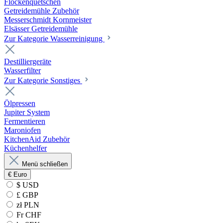
Flockenquetschen
Getreidemühle Zubehör
Messerschmidt Kornmeister
Elsässer Getreidemühle
Zur Kategorie Wasserreinigung
Destilliergeräte
Wasserfilter
Zur Kategorie Sonstiges
Ölpressen
Jupiter System
Fermentieren
Maroniofen
KitchenAid Zubehör
Küchenhelfer
Menü schließen
€
Euro
$ USD
£ GBP
zł PLN
Fr CHF