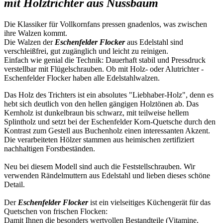
mit Holztrichter aus Nussbaum
Die Klassiker für Vollkornfans pressen gnadenlos, was zwischen
ihre Walzen kommt.
Die Walzen der
Eschenfelder Flocker
aus Edelstahl sind
verschleißfrei, gut zugänglich und leicht zu reinigen.
Einfach wie genial die Technik: Dauerhaft stabil und Pressdruck
verstellbar mit Flügelschrauben. Ob mit Holz- oder Alutrichter -
Eschenfelder Flocker haben alle Edelstahlwalzen.
Das Holz des Trichters ist ein absolutes "Liebhaber-Holz", denn es
hebt sich deutlich von den hellen gängigen Holztönen ab. Das
Kernholz ist dunkelbraun bis schwarz, mit teilweise hellem
Splintholz und setzt bei der Eschenfelder Korn-Quetsche durch den
Kontrast zum Gestell aus Buchenholz einen interessanten Akzent.
Die verarbeiteten Hölzer stammen aus heimischen zertifiziert
nachhaltigen Forstbeständen.
Neu bei diesem Modell sind auch die Feststellschrauben. Wir
verwenden Rändelmuttern aus Edelstahl und lieben dieses schöne
Detail.
Der
Eschenfelder Flocker
ist ein vielseitiges Küchengerät für das
Quetschen von frischen Flocken:
Damit Ihnen die besonders wertvollen Bestandteile (Vitamine,