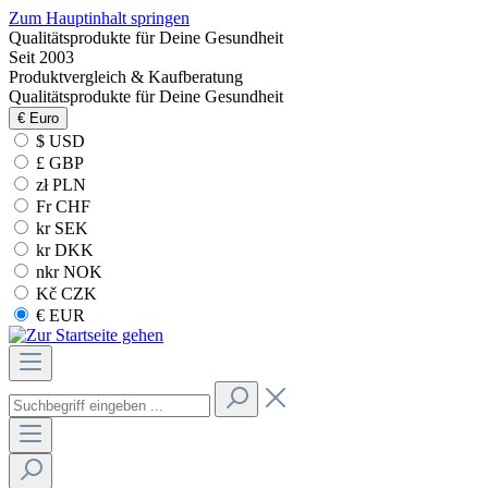
Zum Hauptinhalt springen
Qualitätsprodukte für Deine Gesundheit
Seit 2003
Produktvergleich & Kaufberatung
Qualitätsprodukte für Deine Gesundheit
€
Euro
$ USD
£ GBP
zł PLN
Fr CHF
kr SEK
kr DKK
nkr NOK
Kč CZK
€ EUR