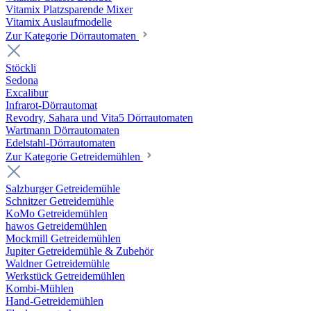
Vitamix Platzsparende Mixer
Vitamix Auslaufmodelle
Zur Kategorie Dörrautomaten
Stöckli
Sedona
Excalibur
Infrarot-Dörrautomat
Revodry, Sahara und Vita5 Dörrautomaten
Wartmann Dörrautomaten
Edelstahl-Dörrautomaten
Zur Kategorie Getreidemühlen
Salzburger Getreidemühle
Schnitzer Getreidemühle
KoMo Getreidemühlen
hawos Getreidemühlen
Mockmill Getreidemühlen
Jupiter Getreidemühle & Zubehör
Waldner Getreidemühle
Werkstück Getreidemühlen
Kombi-Mühlen
Hand-Getreidemühlen