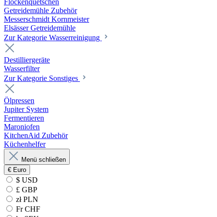
Flockenquetschen
Getreidemühle Zubehör
Messerschmidt Kornmeister
Elsässer Getreidemühle
Zur Kategorie Wasserreinigung
Destilliergeräte
Wasserfilter
Zur Kategorie Sonstiges
Ölpressen
Jupiter System
Fermentieren
Maroniofen
KitchenAid Zubehör
Küchenhelfer
Menü schließen
€
Euro
$ USD
£ GBP
zł PLN
Fr CHF