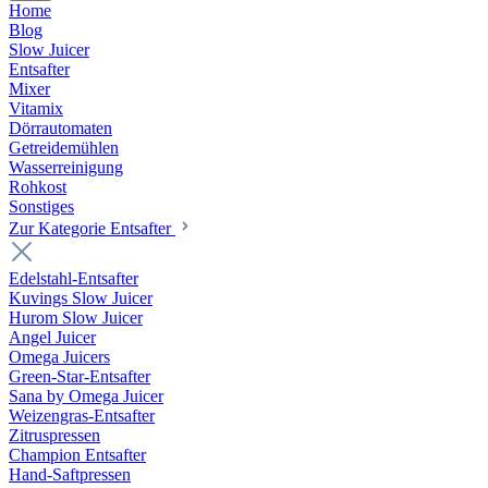
Home
Blog
Slow Juicer
Entsafter
Mixer
Vitamix
Dörrautomaten
Getreidemühlen
Wasserreinigung
Rohkost
Sonstiges
Zur Kategorie Entsafter
Edelstahl-Entsafter
Kuvings Slow Juicer
Hurom Slow Juicer
Angel Juicer
Omega Juicers
Green-Star-Entsafter
Sana by Omega Juicer
Weizengras-Entsafter
Zitruspressen
Champion Entsafter
Hand-Saftpressen