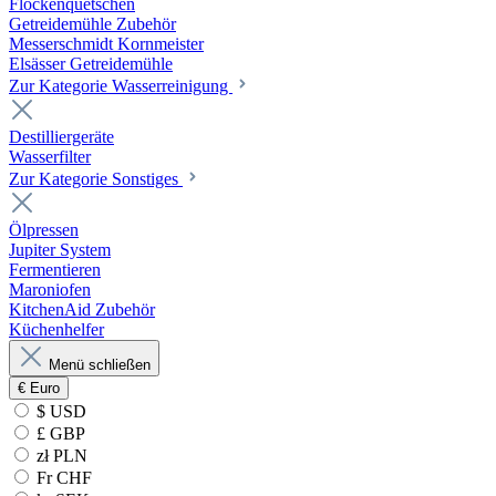
Flockenquetschen
Getreidemühle Zubehör
Messerschmidt Kornmeister
Elsässer Getreidemühle
Zur Kategorie Wasserreinigung
Destilliergeräte
Wasserfilter
Zur Kategorie Sonstiges
Ölpressen
Jupiter System
Fermentieren
Maroniofen
KitchenAid Zubehör
Küchenhelfer
Menü schließen
€
Euro
$ USD
£ GBP
zł PLN
Fr CHF