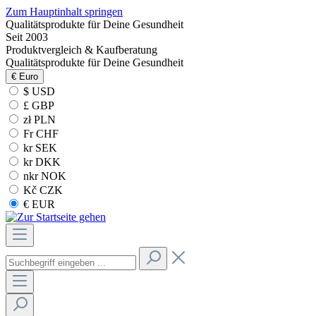
Zum Hauptinhalt springen
Qualitätsprodukte für Deine Gesundheit
Seit 2003
Produktvergleich & Kaufberatung
Qualitätsprodukte für Deine Gesundheit
€
Euro
$ USD
£ GBP
zł PLN
Fr CHF
kr SEK
kr DKK
nkr NOK
Kč CZK
€ EUR