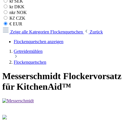
kr SEK
kr DKK
nkr NOK
Kč CZK
€ EUR
Zeige alle Kategorien
Flockenquetschen
Zurück
Flockenquetschen anzeigen
Getreidemühlen
Flockenquetschen
Messerschmidt Flockervorsatz
für KitchenAid™