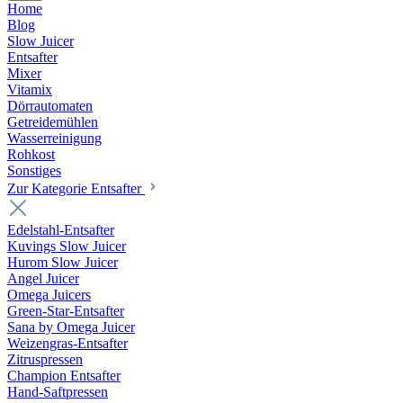
Home
Blog
Slow Juicer
Entsafter
Mixer
Vitamix
Dörrautomaten
Getreidemühlen
Wasserreinigung
Rohkost
Sonstiges
Zur Kategorie Entsafter
Edelstahl-Entsafter
Kuvings Slow Juicer
Hurom Slow Juicer
Angel Juicer
Omega Juicers
Green-Star-Entsafter
Sana by Omega Juicer
Weizengras-Entsafter
Zitruspressen
Champion Entsafter
Hand-Saftpressen