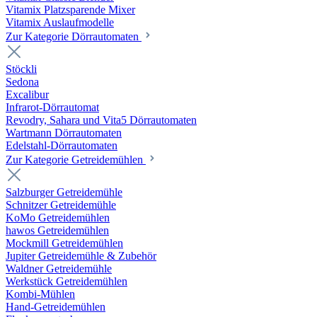
Vitamix Platzsparende Mixer
Vitamix Auslaufmodelle
Zur Kategorie Dörrautomaten
Stöckli
Sedona
Excalibur
Infrarot-Dörrautomat
Revodry, Sahara und Vita5 Dörrautomaten
Wartmann Dörrautomaten
Edelstahl-Dörrautomaten
Zur Kategorie Getreidemühlen
Salzburger Getreidemühle
Schnitzer Getreidemühle
KoMo Getreidemühlen
hawos Getreidemühlen
Mockmill Getreidemühlen
Jupiter Getreidemühle & Zubehör
Waldner Getreidemühle
Werkstück Getreidemühlen
Kombi-Mühlen
Hand-Getreidemühlen