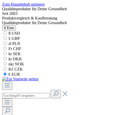
Zum Hauptinhalt springen
Qualitätsprodukte für Deine Gesundheit
Seit 2003
Produktvergleich & Kaufberatung
Qualitätsprodukte für Deine Gesundheit
€
Euro
$ USD
£ GBP
zł PLN
Fr CHF
kr SEK
kr DKK
nkr NOK
Kč CZK
€ EUR