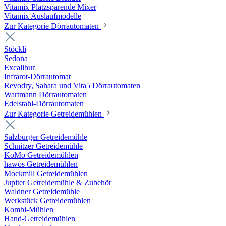
Vitamix Platzsparende Mixer
Vitamix Auslaufmodelle
Zur Kategorie Dörrautomaten
Stöckli
Sedona
Excalibur
Infrarot-Dörrautomat
Revodry, Sahara und Vita5 Dörrautomaten
Wartmann Dörrautomaten
Edelstahl-Dörrautomaten
Zur Kategorie Getreidemühlen
Salzburger Getreidemühle
Schnitzer Getreidemühle
KoMo Getreidemühlen
hawos Getreidemühlen
Mockmill Getreidemühlen
Jupiter Getreidemühle & Zubehör
Waldner Getreidemühle
Werkstück Getreidemühlen
Kombi-Mühlen
Hand-Getreidemühlen