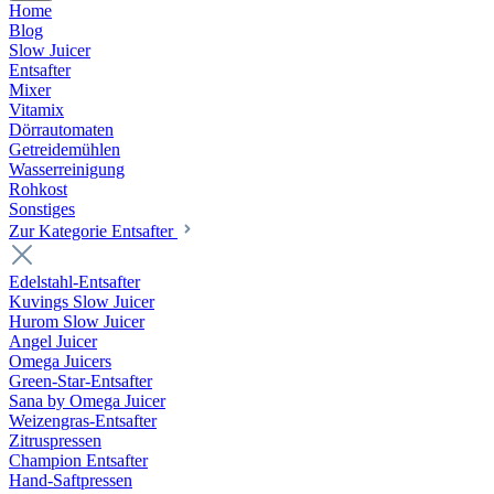
Home
Blog
Slow Juicer
Entsafter
Mixer
Vitamix
Dörrautomaten
Getreidemühlen
Wasserreinigung
Rohkost
Sonstiges
Zur Kategorie Entsafter
Edelstahl-Entsafter
Kuvings Slow Juicer
Hurom Slow Juicer
Angel Juicer
Omega Juicers
Green-Star-Entsafter
Sana by Omega Juicer
Weizengras-Entsafter
Zitruspressen
Champion Entsafter
Hand-Saftpressen