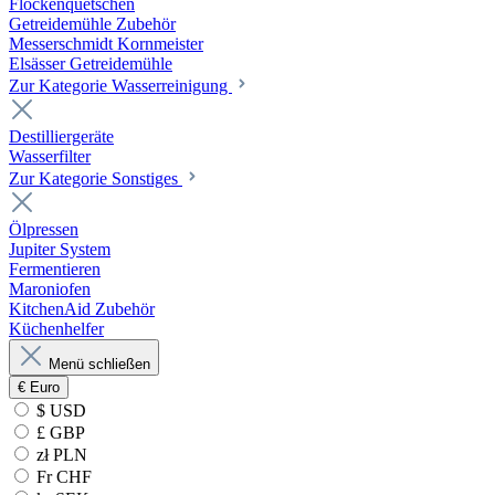
Flockenquetschen
Getreidemühle Zubehör
Messerschmidt Kornmeister
Elsässer Getreidemühle
Zur Kategorie Wasserreinigung
Destilliergeräte
Wasserfilter
Zur Kategorie Sonstiges
Ölpressen
Jupiter System
Fermentieren
Maroniofen
KitchenAid Zubehör
Küchenhelfer
Menü schließen
€
Euro
$ USD
£ GBP
zł PLN
Fr CHF