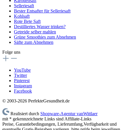
Karottensaft
Selleriesaft
Bester Entsafter für Selleriesaft
Kohlsaft
Rote Bete Saft
Destilliertes Wasser trinken?
Getreide selber mahlen
Grüne Smoothies zum Abnehmen
Säfte zum Abnehmen
Folge uns
YouTube
Twitter
Pinterest
Instagram
Facebook
© 2003-2026 PerfekteGesundheit.de
Realisiert durch
Shopware-Agentur vanWittlaer
mit * gekennzeichnete Links sind Affiliate-Links
Preise, Garantiebedingungen, Lieferumfang,Verfügbarkeit und
eventuelle Gratis-Beigaben variieren, bitte prüfe beim jeweiligen