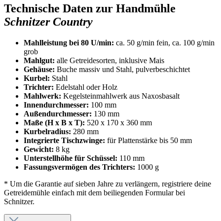
Technische Daten zur Handmühle
Schnitzer Country
Mahlleistung bei 80 U/min:
ca. 50 g/min fein, ca. 100 g/min
grob
Mahlgut:
alle Getreidesorten, inklusive Mais
Gehäuse:
Buche massiv und Stahl, pulverbeschichtet
Kurbel:
Stahl
Trichter:
Edelstahl oder Holz
Mahlwerk:
Kegelsteinmahlwerk aus Naxosbasalt
Innendurchmesser:
100 mm
Außendurchmesser:
130 mm
Maße (H x B x T):
520 x 170 x 360 mm
Kurbelradius:
280 mm
Integrierte Tischzwinge:
für Plattenstärke bis 50 mm
Gewicht:
8 kg
Unterstellhöhe für Schüssel:
110 mm
Fassungsvermögen des Trichters:
1000 g
* Um die Garantie auf sieben Jahre zu verlängern, registriere deine
Getreidemühle einfach mit dem beiliegenden Formular bei
Schnitzer.