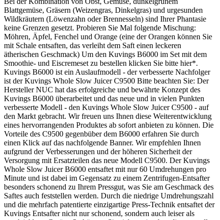
Bei der Kombination von Obst, Gemüse, dunkelgrünem
Blattgemüse, Gräsern (Weizengras, Dinkelgras) und urgesunden
Wildkräutern (Löwenzahn oder Brennesseln) sind Ihrer Phantasie
keine Grenzen gesetzt. Probieren Sie Mal folgende Mischung:
Möhren, Äpfel, Fenchel und Orange (eine der Orangen können Sie
mit Schale entsaften, das verleiht dem Saft einen leckeren
ätherischen Geschmack) Um den Kuvings B6000 im Set mit dem
Smoothie- und Eiscremeset zu bestellen klicken Sie bitte hier*.
Kuvings B6000 ist ein Auslaufmodell - der verbesserte Nachfolger
ist der Kuvings Whole Slow Juicer C9500 Bitte beachten Sie: Der
Hersteller NUC hat das erfolgreiche und bewährte Konzept des
Kuvings B6000 überarbeitet und das neue und in vielen Punkten
verbesserte Modell - den Kuvings Whole Slow Juicer C9500 - auf
den Markt gebracht. Wir freuen uns Ihnen diese Weiterentwicklung
eines hervorrangenden Produktes ab sofort anbieten zu können. Die
Vorteile des C9500 gegenbüber dem B6000 erfahren Sie durch
einen Klick auf das nachfolgende Banner. Wir empfehlen Ihnen
aufgrund der Verbesserungen und der höheren Sicherheit der
Versorgung mit Ersatzteilen das neue Modell C9500. Der Kuvings
Whole Slow Juicer B6000 entsaftet mit nur 60 Umdrehungen pro
Minute und ist dabei im Gegensatz zu einem Zentrifugen-Entsafter
besonders schonend zu Ihrem Pressgut, was Sie am Geschmack des
Saftes auch feststellen werden. Durch die niedrige Umdrehungszahl
und die mehrfach patentierte einzigartige Press-Technik entsaftet der
Kuvings Entsafter nicht nur schonend, sondern auch leiser als