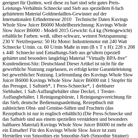
geeignet für Quitten, weil diese zu hart sind sehr gutes Preis-
Leistungs-Verhältnis Schnecke und Sieb aus speziellem 8-fach
gehärtetem Material Goldmedaillen-Gewinner auf der
Internationalen Erfindermesse 2010 Technische Daten Kuvings
Whole Slow Juicer B6000 Modellbezeichnung: Kuvings Whole
Slow Juicer B6000 - Modell 2015 Gewicht: 6,4 kg (Nettogewicht)
erhältliche Farben: weiß, silber-schwarz, weinrot Netzspannung:
230 V Netzfrequenz: 50 Hz Motor: Industriemotor mit 240 Watt
Schnecke U/min. ca. 60 U/min Maße in mm (B x T x H): 228 x 208
x 448 Schnecke und Entsaftungs-Sieb aus ge'ultem (speziell
gehärtet und besonders langlebig) Material "Virtually BPA-free"
Kundendienst-Sitz: Deutschland Dieser Artikel ist nicht für die
gewerbliche Nutzung zugelassen, es erfolgt keine Garantieleistung
bei gewerblicher Nutzung. Lieferumfang des Kuvings Whole Slow
Juicer B6000 Kuvings Whole Slow Juicer B6000 mit 1 Stopfer für
das Pressgut, 1 Saftsieb*, 1 Press-Schnecke*, 1 drehbarer
Siebhalter, 1 Saft-Auffangbehälter ohne Deckel, 1 Trester-
Auffangbehälter, 1 Reinigungsbürste, 1 Reinigungsvorrichtung für
das Sieb, deutsche Bedienungsanleitung, Rezeptbuch mit
zahlreichen Obst- und Gemüse-Säften und Fruchteis (das
Rezeptbuch ist nur in englisch erhältlich) (Die Press-Schnecke und
das Saftsieb sind aus einem speziellen verstärkten und besonders
haltbaren Material) Kuvings Whole Slow Juicer B6000 ist mehr als
ein Entsafter! Für den Kuvings Whole Slow Juicer ist zum
Herstellen von Smoothies ein Smoothie-Sieb (Smoothie Strainer)