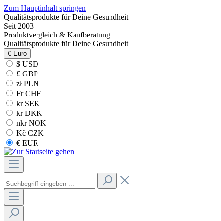
Zum Hauptinhalt springen
Qualitätsprodukte für Deine Gesundheit
Seit 2003
Produktvergleich & Kaufberatung
Qualitätsprodukte für Deine Gesundheit
€
Euro
$ USD
£ GBP
zł PLN
Fr CHF
kr SEK
kr DKK
nkr NOK
Kč CZK
€ EUR