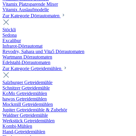
Vitamix Platzsparende Mixer
Vitamix Auslaufmodelle
Zur Kategorie Dörrautomaten
Stöckli
Sedona
Excalibur
Infrarot-Dörrautomat
Revodry, Sahara und Vita5 Dörrautomaten
Wartmann Dörrautomaten
Edelstahl-Dörrautomaten
Zur Kategorie Getreidemühlen
Salzburger Getreidemühle
Schnitzer Getreidemühle
KoMo Getreidemühlen
hawos Getreidemühlen
Mockmill Getreidemühlen
Jupiter Getreidemühle & Zubehör
Waldner Getreidemühle
Werkstück Getreidemühlen
Kombi-Mühlen
Hand-Getreidemühlen