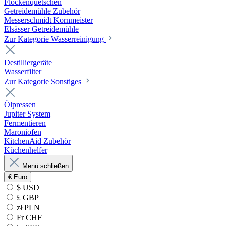
Flockenquetschen
Getreidemühle Zubehör
Messerschmidt Kornmeister
Elsässer Getreidemühle
Zur Kategorie Wasserreinigung
Destilliergeräte
Wasserfilter
Zur Kategorie Sonstiges
Ölpressen
Jupiter System
Fermentieren
Maroniofen
KitchenAid Zubehör
Küchenhelfer
Menü schließen
€
Euro
$ USD
£ GBP
zł PLN
Fr CHF