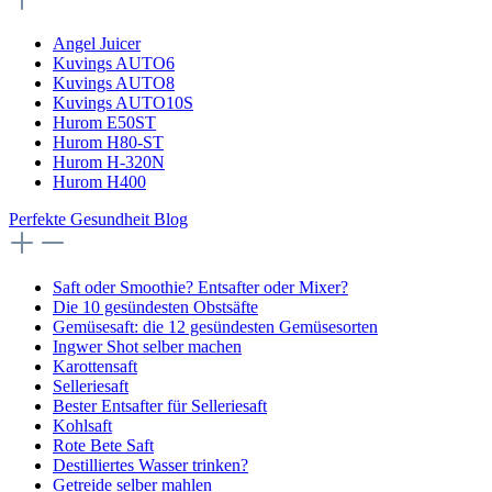
Angel Juicer
Kuvings AUTO6
Kuvings AUTO8
Kuvings AUTO10S
Hurom E50ST
Hurom H80-ST
Hurom H-320N
Hurom H400
Perfekte Gesundheit Blog
Saft oder Smoothie? Entsafter oder Mixer?
Die 10 gesündesten Obstsäfte
Gemüsesaft: die 12 gesündesten Gemüsesorten
Ingwer Shot selber machen
Karottensaft
Selleriesaft
Bester Entsafter für Selleriesaft
Kohlsaft
Rote Bete Saft
Destilliertes Wasser trinken?
Getreide selber mahlen