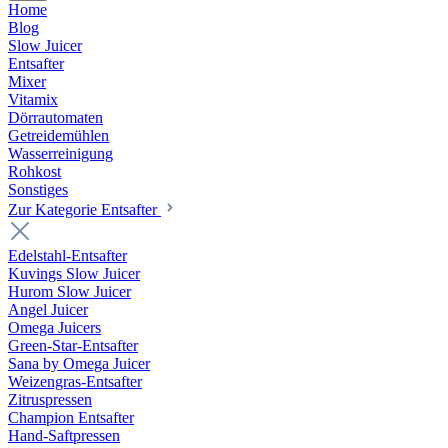
Home
Blog
Slow Juicer
Entsafter
Mixer
Vitamix
Dörrautomaten
Getreidemühlen
Wasserreinigung
Rohkost
Sonstiges
Zur Kategorie Entsafter
Edelstahl-Entsafter
Kuvings Slow Juicer
Hurom Slow Juicer
Angel Juicer
Omega Juicers
Green-Star-Entsafter
Sana by Omega Juicer
Weizengras-Entsafter
Zitruspressen
Champion Entsafter
Hand-Saftpressen