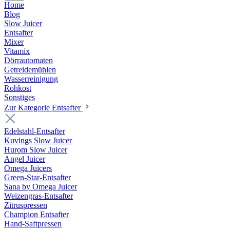
Home
Blog
Slow Juicer
Entsafter
Mixer
Vitamix
Dörrautomaten
Getreidemühlen
Wasserreinigung
Rohkost
Sonstiges
Zur Kategorie Entsafter
Edelstahl-Entsafter
Kuvings Slow Juicer
Hurom Slow Juicer
Angel Juicer
Omega Juicers
Green-Star-Entsafter
Sana by Omega Juicer
Weizengras-Entsafter
Zitruspressen
Champion Entsafter
Hand-Saftpressen