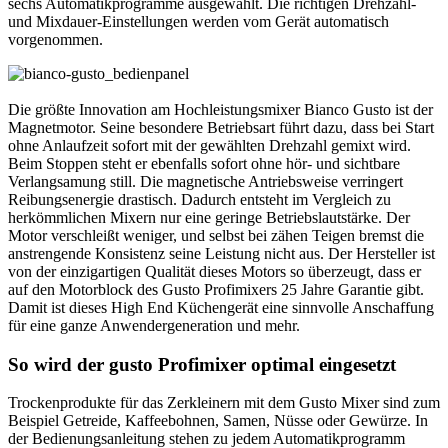
sechs Automatikprogramme ausgewählt. Die richtigen Drehzahl-
und Mixdauer-Einstellungen werden vom Gerät automatisch
vorgenommen.
Die größte Innovation am Hochleistungsmixer Bianco Gusto ist der
Magnetmotor. Seine besondere Betriebsart führt dazu, dass bei Start
ohne Anlaufzeit sofort mit der gewählten Drehzahl gemixt wird.
Beim Stoppen steht er ebenfalls sofort ohne hör- und sichtbare
Verlangsamung still. Die magnetische Antriebsweise verringert
Reibungsenergie drastisch. Dadurch entsteht im Vergleich zu
herkömmlichen Mixern nur eine geringe Betriebslautstärke. Der
Motor verschleißt weniger, und selbst bei zähen Teigen bremst die
anstrengende Konsistenz seine Leistung nicht aus. Der Hersteller ist
von der einzigartigen Qualität dieses Motors so überzeugt, dass er
auf den Motorblock des Gusto Profimixers 25 Jahre Garantie gibt.
Damit ist dieses High End Küchengerät eine sinnvolle Anschaffung
für eine ganze Anwendergeneration und mehr.
So wird der gusto Profimixer optimal eingesetzt
Trockenprodukte für das Zerkleinern mit dem Gusto Mixer sind zum
Beispiel Getreide, Kaffeebohnen, Samen, Nüsse oder Gewürze. In
der Bedienungsanleitung stehen zu jedem Automatikprogramm