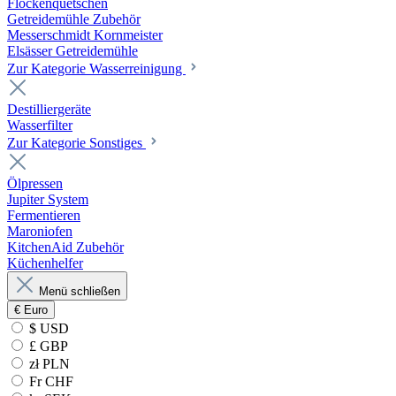
Flockenquetschen
Getreidemühle Zubehör
Messerschmidt Kornmeister
Elsässer Getreidemühle
Zur Kategorie Wasserreinigung
Destilliergeräte
Wasserfilter
Zur Kategorie Sonstiges
Ölpressen
Jupiter System
Fermentieren
Maroniofen
KitchenAid Zubehör
Küchenhelfer
Menü schließen
€
Euro
$ USD
£ GBP
zł PLN
Fr CHF