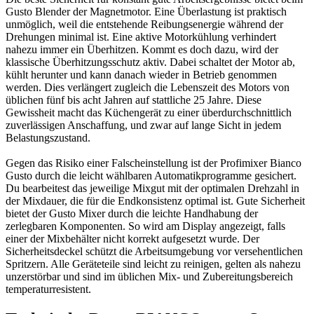
Gusto Blender der Magnetmotor. Eine Überlastung ist praktisch
unmöglich, weil die entstehende Reibungsenergie während der
Drehungen minimal ist. Eine aktive Motorkühlung verhindert
nahezu immer ein Überhitzen. Kommt es doch dazu, wird der
klassische Überhitzungsschutz aktiv. Dabei schaltet der Motor ab,
kühlt herunter und kann danach wieder in Betrieb genommen
werden. Dies verlängert zugleich die Lebenszeit des Motors von
üblichen fünf bis acht Jahren auf stattliche 25 Jahre. Diese
Gewissheit macht das Küchengerät zu einer überdurchschnittlich
zuverlässigen Anschaffung, und zwar auf lange Sicht in jedem
Belastungszustand.
Gegen das Risiko einer Falscheinstellung ist der Profimixer Bianco
Gusto durch die leicht wählbaren Automatikprogramme gesichert.
Du bearbeitest das jeweilige Mixgut mit der optimalen Drehzahl in
der Mixdauer, die für die Endkonsistenz optimal ist. Gute Sicherheit
bietet der Gusto Mixer durch die leichte Handhabung der
zerlegbaren Komponenten. So wird am Display angezeigt, falls
einer der Mixbehälter nicht korrekt aufgesetzt wurde. Der
Sicherheitsdeckel schützt die Arbeitsumgebung vor versehentlichen
Spritzern. Alle Geräteteile sind leicht zu reinigen, gelten als nahezu
unzerstörbar und sind im üblichen Mix- und Zubereitungsbereich
temperaturresistent.