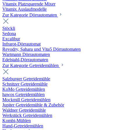
Vitamix Platzsparende Mixer
Vitamix Auslaufmodelle
Zur Kategorie Dörrautomaten
Stöckli
Sedona
Excalibur
Infrarot-Dörrautomat
Revodry, Sahara und Vita5 Dörrautomaten
Wartmann Dörrautomaten
Edelstahl-Dörrautomaten
Zur Kategorie Getreidemühlen
Salzburger Getreidemühle
Schnitzer Getreidemühle
KoMo Getreidemühlen
hawos Getreidemühlen
Mockmill Getreidemühlen
Jupiter Getreidemühle & Zubehör
Waldner Getreidemühle
Werkstück Getreidemühlen
Kombi-Mühlen
Hand-Getreidemühlen