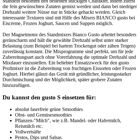
Mandeln bekommt den beliebten stückigen Charakter, indem zuerst
die fein gewünschten Zutaten gemixt werden und dann bei niedriger
Drehzahl weitere Nüsse nur in Stücke gehackt werden. Gleich
interessante Texturen sind mit Hilfe des Mixers BIANCO gusto bei
Eiscreme, Frozen Joghurt, Saucen und Suppen möglich.
Der Magnetmotor des Standmixers Bianco Gusto arbeitet besonders
geräuscharm und hält die gewählte Drehzahl selbst unter starker
Belastung (zum Beispiel bei hartem Trockengut oder zähen Teigen)
zuverlässig konstant. Die Mixprogramme sind perfekt, um für jede
Zubereitungsart auch ohne Vorerfahrung die optimale Drehzahl und
Mixdauer einzustellen. Ein beliebter Einsatzzweck für den gusto
Profimixer ist die Zubereitung von fruchtigen Eissorten oder Frozen
Joghurt. Hierbei glänzt das Gerät mit gründlicher, leistungsstarker
Durchmischung und der Möglichkeit, später grobere Zutaten
hinzuzufügen.
Du kannst den gusto S einsetzen für:
absolut faserfreie grüne Smoothies
Obst- und Gemüsesmoothies
Pflanzen-"Milch", wie z.B. Mandel- oder Hafermilch,
Reismilch etc.
Vollwertsäfte
Pestos, Dips und Salsas