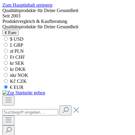
Zum Hauptinhalt springen
Qualitätsprodukte für Deine Gesundheit
Seit 2003
Produktvergleich & Kaufberatung
Qualitätsprodukte für Deine Gesundheit
€
Euro
$ USD
£ GBP
zł PLN
Fr CHF
kr SEK
kr DKK
nkr NOK
Kč CZK
€ EUR