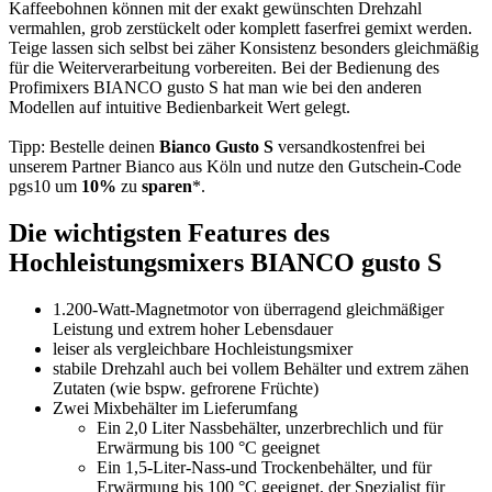
Kaffeebohnen können mit der exakt gewünschten Drehzahl
vermahlen, grob zerstückelt oder komplett faserfrei gemixt werden.
Teige lassen sich selbst bei zäher Konsistenz besonders gleichmäßig
für die Weiterverarbeitung vorbereiten. Bei der Bedienung des
Profimixers BIANCO gusto S hat man wie bei den anderen
Modellen auf intuitive Bedienbarkeit Wert gelegt.
Tipp: Bestelle deinen
Bianco Gusto S
versandkostenfrei bei
unserem Partner Bianco aus Köln und nutze den Gutschein-Code
pgs10 um
10%
zu
sparen
*.
Die wichtigsten Features des
Hochleistungsmixers BIANCO gusto S
1.200-Watt-Magnetmotor von überragend gleichmäßiger
Leistung und extrem hoher Lebensdauer
leiser als vergleichbare Hochleistungsmixer
stabile Drehzahl auch bei vollem Behälter und extrem zähen
Zutaten (wie bspw. gefrorene Früchte)
Zwei Mixbehälter im Lieferumfang
Ein 2,0 Liter Nassbehälter, unzerbrechlich und für
Erwärmung bis 100 °C geeignet
Ein 1,5-Liter-Nass-und Trockenbehälter, und für
Erwärmung bis 100 °C geeignet, der Spezialist für