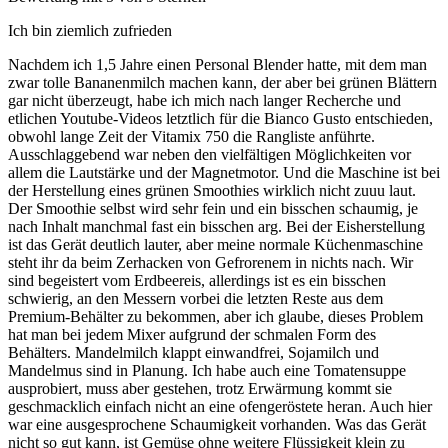
Ich bin ziemlich zufrieden
Nachdem ich 1,5 Jahre einen Personal Blender hatte, mit dem man
zwar tolle Bananenmilch machen kann, der aber bei grünen Blättern
gar nicht überzeugt, habe ich mich nach langer Recherche und
etlichen Youtube-Videos letztlich für die Bianco Gusto entschieden,
obwohl lange Zeit der Vitamix 750 die Rangliste anführte.
Ausschlaggebend war neben den vielfältigen Möglichkeiten vor
allem die Lautstärke und der Magnetmotor. Und die Maschine ist bei
der Herstellung eines grünen Smoothies wirklich nicht zuuu laut.
Der Smoothie selbst wird sehr fein und ein bisschen schaumig, je
nach Inhalt manchmal fast ein bisschen arg. Bei der Eisherstellung
ist das Gerät deutlich lauter, aber meine normale Küchenmaschine
steht ihr da beim Zerhacken von Gefrorenem in nichts nach. Wir
sind begeistert vom Erdbeereis, allerdings ist es ein bisschen
schwierig, an den Messern vorbei die letzten Reste aus dem
Premium-Behälter zu bekommen, aber ich glaube, dieses Problem
hat man bei jedem Mixer aufgrund der schmalen Form des
Behälters. Mandelmilch klappt einwandfrei, Sojamilch und
Mandelmus sind in Planung. Ich habe auch eine Tomatensuppe
ausprobiert, muss aber gestehen, trotz Erwärmung kommt sie
geschmacklich einfach nicht an eine ofengeröstete heran. Auch hier
war eine ausgesprochene Schaumigkeit vorhanden. Was das Gerät
nicht so gut kann, ist Gemüse ohne weitere Flüssigkeit klein zu