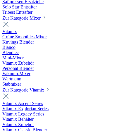
Saftpressen Ersatzteile
Solo Star Entsafter
Tribest Entsafter
Zur Kategorie Mixer
Vitamix
Grüne Smoothies Mixer
Kuvings Blender
Bianco
Blendtec
Mini-Mixer
Vitamix Zubehör
Personal Blender
Vakuum-Mixer
Wartmann
Stabmixer
Zur Kategorie Vitamix
Vitamix Ascent Series
Vitamix Explorian Series
Vitamix Legacy Series
Vitamix Behälter
Vitamix Zubehör
Vitamix Classic Blender