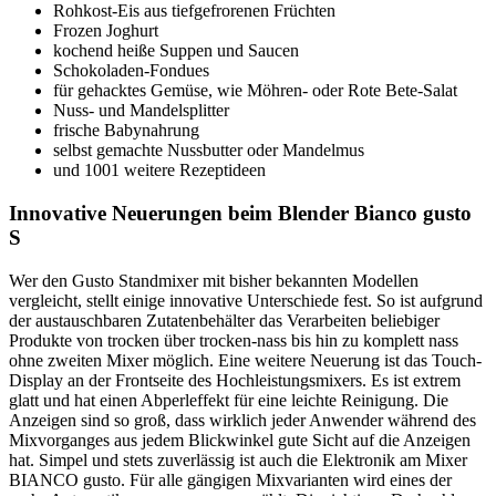
Rohkost-Eis aus tiefgefrorenen Früchten
Frozen Joghurt
kochend heiße Suppen und Saucen
Schokoladen-Fondues
für gehacktes Gemüse, wie Möhren- oder Rote Bete-Salat
Nuss- und Mandelsplitter
frische Babynahrung
selbst gemachte Nussbutter oder Mandelmus
und 1001 weitere Rezeptideen
Innovative Neuerungen beim Blender Bianco gusto
S
Wer den Gusto Standmixer mit bisher bekannten Modellen
vergleicht, stellt einige innovative Unterschiede fest. So ist aufgrund
der austauschbaren Zutatenbehälter das Verarbeiten beliebiger
Produkte von trocken über trocken-nass bis hin zu komplett nass
ohne zweiten Mixer möglich. Eine weitere Neuerung ist das Touch-
Display an der Frontseite des Hochleistungsmixers. Es ist extrem
glatt und hat einen Abperleffekt für eine leichte Reinigung. Die
Anzeigen sind so groß, dass wirklich jeder Anwender während des
Mixvorganges aus jedem Blickwinkel gute Sicht auf die Anzeigen
hat. Simpel und stets zuverlässig ist auch die Elektronik am Mixer
BIANCO gusto. Für alle gängigen Mixvarianten wird eines der