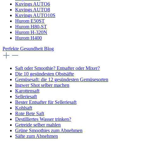
Kuvings AUTO6
Kuvings AUTO8
Kuvings AUTO10S
Hurom E50ST
Hurom H80-ST
Hurom H-320N
Hurom H400
Perfekte Gesundheit Blog
Saft oder Smoothie? Entsafter oder Mixer?
Die 10 gesündesten Obstsäfte
Gemüsesaft: die 12 gesündesten Gemüsesorten
Ingwer Shot selber machen
Karottensaft
Selleriesaft
Bester Entsafter für Selleriesaft
Kohlsaft
Rote Bete Saft
Destilliertes Wasser trinken?
Getreide selber mahlen
Grüne Smoothies zum Abnehmen
Säfte zum Abnehmen