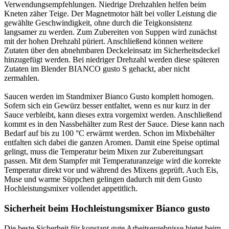
Verwendungsempfehlungen. Niedrige Drehzahlen helfen beim
Kneten zäher Teige. Der Magnetmotor hält bei voller Leistung die
gewählte Geschwindigkeit, ohne durch die Teigkonsistenz
langsamer zu werden. Zum Zubereiten von Suppen wird zunächst
mit der hohen Drehzahl püriert. Anschließend können weitere
Zutaten über den abnehmbaren Deckeleinsatz im Sicherheitsdeckel
hinzugefügt werden. Bei niedriger Drehzahl werden diese späteren
Zutaten im Blender BIANCO gusto S gehackt, aber nicht
zermahlen.
Saucen werden im Standmixer Bianco Gusto komplett homogen.
Sofern sich ein Gewürz besser entfaltet, wenn es nur kurz in der
Sauce verbleibt, kann dieses extra vorgemixt werden. Anschließend
kommt es in den Nassbehälter zum Rest der Sauce. Diese kann nach
Bedarf auf bis zu 100 °C erwärmt werden. Schon im Mixbehälter
entfalten sich dabei die ganzen Aromen. Damit eine Speise optimal
gelingt, muss die Temperatur beim Mixen zur Zubereitungsart
passen. Mit dem Stampfer mit Temperaturanzeige wird die korrekte
Temperatur direkt vor und während des Mixens geprüft. Auch Eis,
Muse und warme Süppchen gelingen dadurch mit dem Gusto
Hochleistungsmixer vollendet appetitlich.
Sicherheit beim Hochleistungsmixer Bianco gusto
Die beste Sicherheit für konstant gute Arbeitsergebnisse bietet beim