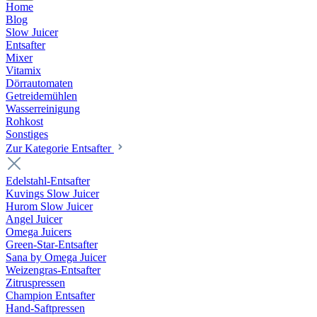
Home
Blog
Slow Juicer
Entsafter
Mixer
Vitamix
Dörrautomaten
Getreidemühlen
Wasserreinigung
Rohkost
Sonstiges
Zur Kategorie Entsafter
Edelstahl-Entsafter
Kuvings Slow Juicer
Hurom Slow Juicer
Angel Juicer
Omega Juicers
Green-Star-Entsafter
Sana by Omega Juicer
Weizengras-Entsafter
Zitruspressen
Champion Entsafter
Hand-Saftpressen