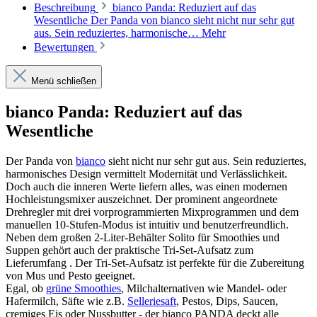
Beschreibung
bianco Panda: Reduziert auf das
Wesentliche Der Panda von bianco sieht nicht nur sehr gut
aus. Sein reduziertes, harmonische…
Mehr
Bewertungen
Menü schließen
bianco Panda: Reduziert auf das
Wesentliche
Der Panda von
bianco
sieht nicht nur sehr gut aus. Sein reduziertes,
harmonisches Design vermittelt Modernität und Verlässlichkeit.
Doch auch die inneren Werte liefern alles, was einen modernen
Hochleistungsmixer auszeichnet. Der prominent angeordnete
Drehregler mit drei vorprogrammierten Mixprogrammen und dem
manuellen 10-Stufen-Modus ist intuitiv und benutzerfreundlich.
Neben dem großen 2-Liter-Behälter Solito für Smoothies und
Suppen gehört auch der praktische Tri-Set-Aufsatz zum
Lieferumfang . Der Tri-Set-Aufsatz ist perfekte für die Zubereitung
von Mus und Pesto geeignet.
Egal, ob
grüne Smoothies
, Milchalternativen wie Mandel- oder
Hafermilch, Säfte wie z.B.
Selleriesaft
, Pestos, Dips, Saucen,
cremiges Eis oder Nussbutter - der bianco PANDA deckt alle