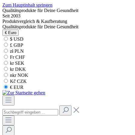
Zum Hauptinhalt springen
Qualitätsprodukte für Deine Gesundheit
Seit 2003
Produktvergleich & Kaufberatung
Qualitätsprodukte für Deine Gesundheit
€
Euro
$ USD
£ GBP
zł PLN
Fr CHF
kr SEK
kr DKK
nkr NOK
Kč CZK
€ EUR