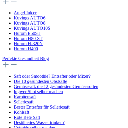
Angel Juicer
Kuvings AUTO6
Kuvings AUTO8
Kuvings AUTO10S
Hurom E50ST
Hurom H80-ST
Hurom H-320N
Hurom H400
Perfekte Gesundheit Blog
Saft oder Smoothie? Entsafter oder Mixer?
Die 10 gesündesten Obstsäfte
Gemüsesaft: die 12 gesündesten Gemüsesorten
Ingwer Shot selber machen
Karottensaft
Selleriesaft
Bester Entsafter für Selleriesaft
Kohlsaft
Rote Bete Saft
Destilliertes Wasser trinken?
Getreide selber mahlen