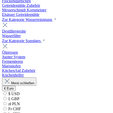
Flockenquetschen
Getreidemühle Zubehör
Messerschmidt Kornmeister
Elsässer Getreidemühle
Zur Kategorie Wasserreinigung
Destilliergeräte
Wasserfilter
Zur Kategorie Sonstiges
Ölpressen
Jupiter System
Fermentieren
Maroniofen
KitchenAid Zubehör
Küchenhelfer
Menü schließen
€
Euro
$ USD
£ GBP
zł PLN
Fr CHF