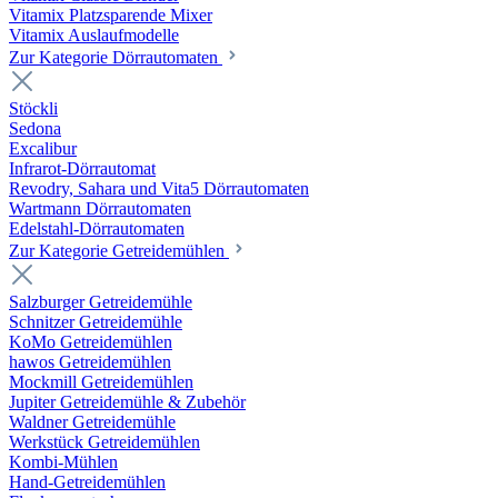
Vitamix Platzsparende Mixer
Vitamix Auslaufmodelle
Zur Kategorie Dörrautomaten
Stöckli
Sedona
Excalibur
Infrarot-Dörrautomat
Revodry, Sahara und Vita5 Dörrautomaten
Wartmann Dörrautomaten
Edelstahl-Dörrautomaten
Zur Kategorie Getreidemühlen
Salzburger Getreidemühle
Schnitzer Getreidemühle
KoMo Getreidemühlen
hawos Getreidemühlen
Mockmill Getreidemühlen
Jupiter Getreidemühle & Zubehör
Waldner Getreidemühle
Werkstück Getreidemühlen
Kombi-Mühlen
Hand-Getreidemühlen