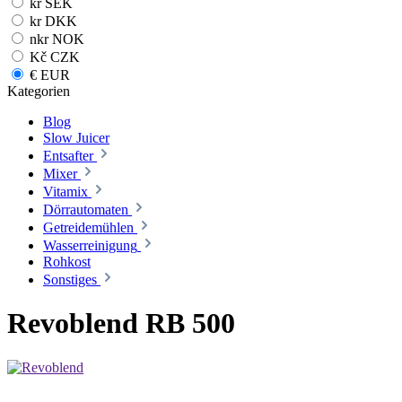
kr SEK
kr DKK
nkr NOK
Kč CZK
€ EUR
Kategorien
Blog
Slow Juicer
Entsafter
Mixer
Vitamix
Dörrautomaten
Getreidemühlen
Wasserreinigung
Rohkost
Sonstiges
Revoblend RB 500