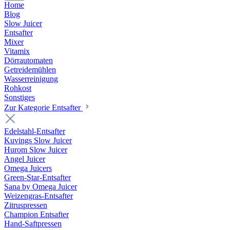
Home
Blog
Slow Juicer
Entsafter
Mixer
Vitamix
Dörrautomaten
Getreidemühlen
Wasserreinigung
Rohkost
Sonstiges
Zur Kategorie Entsafter
Edelstahl-Entsafter
Kuvings Slow Juicer
Hurom Slow Juicer
Angel Juicer
Omega Juicers
Green-Star-Entsafter
Sana by Omega Juicer
Weizengras-Entsafter
Zitruspressen
Champion Entsafter
Hand-Saftpressen