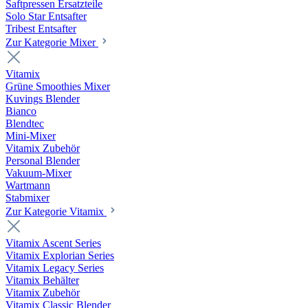
Saftpressen Ersatzteile
Solo Star Entsafter
Tribest Entsafter
Zur Kategorie Mixer
Vitamix
Grüne Smoothies Mixer
Kuvings Blender
Bianco
Blendtec
Mini-Mixer
Vitamix Zubehör
Personal Blender
Vakuum-Mixer
Wartmann
Stabmixer
Zur Kategorie Vitamix
Vitamix Ascent Series
Vitamix Explorian Series
Vitamix Legacy Series
Vitamix Behälter
Vitamix Zubehör
Vitamix Classic Blender