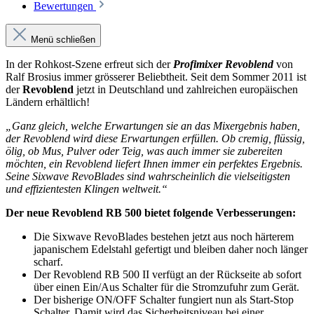
Bewertungen
Menü schließen
In der Rohkost-Szene erfreut sich der
Profimixer Revoblend
von
Ralf Brosius immer grösserer Beliebtheit. Seit dem Sommer 2011 ist
der
Revoblend
jetzt in Deutschland und zahlreichen europäischen
Ländern erhältlich!
„Ganz gleich, welche Erwartungen sie an das Mixergebnis haben,
der Revoblend wird diese Erwartungen erfüllen. Ob cremig, flüssig,
ölig, ob Mus, Pulver oder Teig, was auch immer sie zubereiten
möchten, ein Revoblend liefert Ihnen immer ein perfektes Ergebnis.
Seine Sixwave RevoBlades sind wahrscheinlich die vielseitigsten
und effizientesten Klingen weltweit.“
Der neue Revoblend RB 500 bietet folgende Verbesserungen
:
Die Sixwave RevoBlades bestehen jetzt aus noch härterem
japanischem Edelstahl gefertigt und bleiben daher noch länger
scharf.
Der Revoblend RB 500 II verfügt an der Rückseite ab sofort
über einen Ein/Aus Schalter für die Stromzufuhr zum Gerät.
Der bisherige ON/OFF Schalter fungiert nun als Start-Stop
Schalter. Damit wird das Sicherheitsniveau bei einer