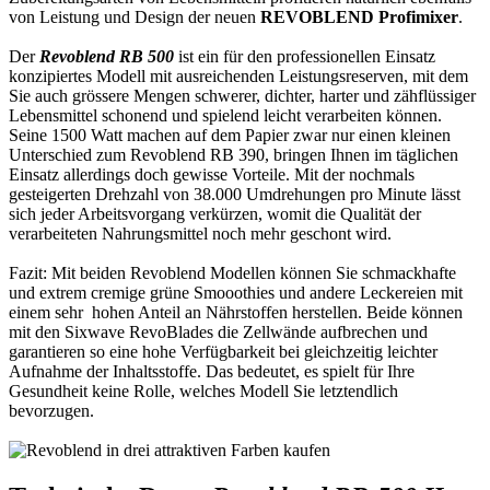
von Leistung und Design der neuen
REVOBLEND Profimixer
.
Der
Revoblend RB 500
ist ein für den professionellen Einsatz
konzipiertes Modell mit ausreichenden Leistungsreserven, mit dem
Sie auch grössere Mengen schwerer, dichter, harter und zähflüssiger
Lebensmittel schonend und spielend leicht verarbeiten können.
Seine 1500 Watt machen auf dem Papier zwar nur einen kleinen
Unterschied zum Revoblend RB 390, bringen Ihnen im täglichen
Einsatz allerdings doch gewisse Vorteile. Mit der nochmals
gesteigerten Drehzahl von 38.000 Umdrehungen pro Minute lässt
sich jeder Arbeitsvorgang verkürzen, womit die Qualität der
verarbeiteten Nahrungsmittel noch mehr geschont wird.
Fazit: Mit beiden Revoblend Modellen können Sie schmackhafte
und extrem cremige grüne Smooothies und andere Leckereien mit
einem sehr hohen Anteil an Nährstoffen herstellen. Beide können
mit den Sixwave RevoBlades die Zellwände aufbrechen und
garantieren so eine hohe Verfügbarkeit bei gleichzeitig leichter
Aufnahme der Inhaltsstoffe. Das bedeutet, es spielt für Ihre
Gesundheit keine Rolle, welches Modell Sie letztendlich
bevorzugen.