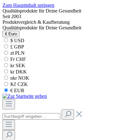
Zum Hauptinhalt springen
Qualitätsprodukte für Deine Gesundheit
Seit 2003
Produktvergleich & Kaufberatung
Qualitätsprodukte für Deine Gesundheit
€
Euro
$ USD
£ GBP
zł PLN
Fr CHF
kr SEK
kr DKK
nkr NOK
Kč CZK
€ EUR