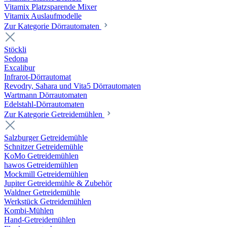
Vitamix Platzsparende Mixer
Vitamix Auslaufmodelle
Zur Kategorie Dörrautomaten
Stöckli
Sedona
Excalibur
Infrarot-Dörrautomat
Revodry, Sahara und Vita5 Dörrautomaten
Wartmann Dörrautomaten
Edelstahl-Dörrautomaten
Zur Kategorie Getreidemühlen
Salzburger Getreidemühle
Schnitzer Getreidemühle
KoMo Getreidemühlen
hawos Getreidemühlen
Mockmill Getreidemühlen
Jupiter Getreidemühle & Zubehör
Waldner Getreidemühle
Werkstück Getreidemühlen
Kombi-Mühlen
Hand-Getreidemühlen