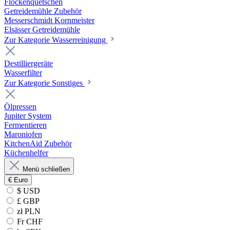
Flockenquetschen
Getreidemühle Zubehör
Messerschmidt Kornmeister
Elsässer Getreidemühle
Zur Kategorie Wasserreinigung
Destilliergeräte
Wasserfilter
Zur Kategorie Sonstiges
Ölpressen
Jupiter System
Fermentieren
Maroniofen
KitchenAid Zubehör
Küchenhelfer
Menü schließen
€
Euro
$ USD
£ GBP
zł PLN
Fr CHF