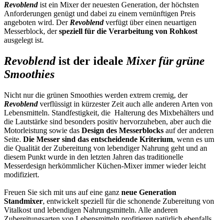
Revoblend
ist ein Mixer der neuesten Generation, der höchsten
Anforderungen genügt und dabei zu einem vernünftigen Preis
angeboten wird. Der
Revoblend
verfügt über einen neuartigen
Messerblock, der
speziell für die Verarbeitung von Rohkost
ausgelegt ist.
Revoblend
ist der ideale
Mixer für grüne
Smoothies
Nicht nur die grünen Smoothies werden extrem cremig, der
Revoblend
verflüssigt in kürzester Zeit auch alle anderen Arten von
Lebensmitteln. Standfestigkeit, die Halterung des Mixbehälters und
die Lautstärke sind besonders positiv hervorzuheben, aber auch die
Motorleistung sowie das
Design des Messerblocks
auf der anderen
Seite.
Die Messer sind das entscheidende Kriterium
, wenn es um
die Qualität der Zubereitung von lebendiger Nahrung geht und an
diesem Punkt wurde in den letzten Jahren das traditionelle
Messerdesign herkömmlicher Küchen-Mixer immer wieder leicht
modifiziert.
Freuen Sie sich mit uns auf eine ganz
neue Generation
Standmixer
, entwickelt speziell für die schonende Zubereitung von
Vitalkost und lebendigen Nahrungsmitteln. Alle anderen
Zubereitungsarten von Lebensmitteln profitieren natürlich ebenfalls