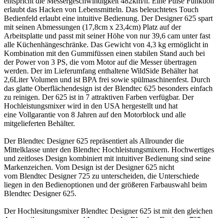
entspricht die Messergeschwindigkeit 482km/h. Eine Pulse Funktion
erlaubt das Hacken von Lebensmitteln. Das beleuchtetes Touch
Bedienfeld erlaubt eine intuitive Bedienung. Der Designer 625 spart
mit seinen Abmessungen (17,8cm x 23,4cm) Platz auf der
Arbeitsplatte und passt mit seiner Höhe von nur 39,6 cam unter fast
alle Küchenhängeschränke. Das Gewicht von 4,3 kg ermöglicht in
Kombination mit den Gummifüssen einen stabilen Stand auch bei
der Power von 3 PS, die vom Motor auf die Messer übertragen
werden. Der im Lieferumfang enthaltene WildSide Behälter hat
2,6Liter Volumen und ist BPA frei sowie spülmaschinenfest. Durch
das glatte Oberflächendesign ist der Blendtec 625 besonders einfach
zu reinigen. Der 625 ist in 7 attraktiven Farben verfügbar. Der
Hochleistungsmixer wird in den USA hergestellt und hat
eine Vollgarantie von 8 Jahren auf den Motorblock und alle
mitgelieferten Behälter.
Der Blendtec Designer 625 repräsentiert als Allrounder die
Mittelklasse unter den Blendtec Hochleistungsmixern. Hochwertiges
und zeitloses Design kombiniert mit intuitiver Bedienung sind seine
Markenzeichen. Vom Design ist der Designer 625 nicht
vom Blendtec Designer 725 zu unterscheiden, die Unterschiede
liegen in den Bedienoptionen und der größeren Farbauswahl beim
Blendtec Designer 625.
Der Hochlesitungsmixer Blendtec Designer 625 ist mit den gleichen