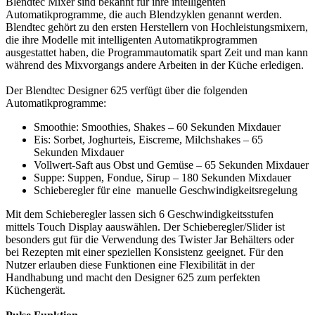
Blendtec Mixer sind bekannt für ihre intelligenten
Automatikprogramme, die auch Blendzyklen genannt werden.
Blendtec gehört zu den ersten Herstellern von Hochleistungsmixern,
die ihre Modelle mit intelligenten Automatikprogrammen
ausgestattet haben, die Programmautomatik spart Zeit und man kann
während des Mixvorgangs andere Arbeiten in der Küche erledigen.
Der Blendtec Designer 625 verfügt über die folgenden
Automatikprogramme:
Smoothie: Smoothies, Shakes – 60 Sekunden Mixdauer
Eis: Sorbet, Joghurteis, Eiscreme, Milchshakes – 65
Sekunden Mixdauer
Vollwert-Saft aus Obst und Gemüse – 65 Sekunden Mixdauer
Suppe: Suppen, Fondue, Sirup – 180 Sekunden Mixdauer
Schieberegler für eine manuelle Geschwindigkeitsregelung
Mit dem Schieberegler lassen sich 6 Geschwindigkeitsstufen
mittels Touch Display aauswählen. Der Schieberegler/Slider ist
besonders gut für die Verwendung des Twister Jar Behälters oder
bei Rezepten mit einer speziellen Konsistenz geeignet. Für den
Nutzer erlauben diese Funktionen eine Flexibilität in der
Handhabung und macht den Designer 625 zum perfekten
Küchengerät.