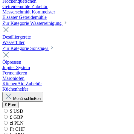
Flockenquetschen
Getreidemühle Zubehör
Messerschmidt Kornmeister
Elsässer Getreidemühle
Zur Kategorie Wasserreinigung
Destilliergeräte
Wasserfilter
Zur Kategorie Sonstiges
Ölpressen
Jupiter System
Fermentieren
Maroniofen
KitchenAid Zubehör
Küchenhelfer
Menü schließen
€
Euro
$ USD
£ GBP
zł PLN
Fr CHF