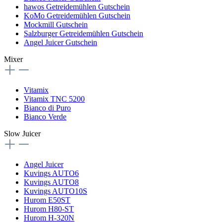
hawos Getreidemühlen Gutschein
KoMo Getreidemühlen Gutschein
Mockmill Gutschein
Salzburger Getreidemühlen Gutschein
Angel Juicer Gutschein
Mixer
Vitamix
Vitamix TNC 5200
Bianco di Puro
Bianco Verde
Slow Juicer
Angel Juicer
Kuvings AUTO6
Kuvings AUTO8
Kuvings AUTO10S
Hurom E50ST
Hurom H80-ST
Hurom H-320N