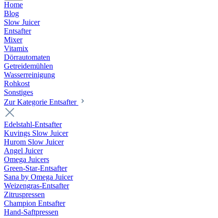
Home
Blog
Slow Juicer
Entsafter
Mixer
Vitamix
Dörrautomaten
Getreidemühlen
Wasserreinigung
Rohkost
Sonstiges
Zur Kategorie Entsafter
Edelstahl-Entsafter
Kuvings Slow Juicer
Hurom Slow Juicer
Angel Juicer
Omega Juicers
Green-Star-Entsafter
Sana by Omega Juicer
Weizengras-Entsafter
Zitruspressen
Champion Entsafter
Hand-Saftpressen