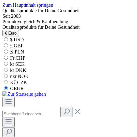
Zum Hauptinhalt springen
Qualitätsprodukte für Deine Gesundheit
Seit 2003
Produktvergleich & Kaufberatung
Qualitätsprodukte für Deine Gesundheit
€
Euro
$ USD
£ GBP
zł PLN
Fr CHF
kr SEK
kr DKK
nkr NOK
Kč CZK
€ EUR