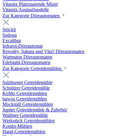
Vitamix Platzsparende Mixer
Vitamix Auslaufmodelle
Zur Kategorie Dörrautomaten
Stöckli
Sedona
Excalibur
Infrarot-Dörrautomat
Revodry, Sahara und Vita5 Dörrautomaten
Wartmann Dörrautomaten
Edelstahl-Dörrautomaten
Zur Kategorie Getreidemühlen
Salzburger Getreidemühle
Schnitzer Getreidemühle
KoMo Getreidemühlen
hawos Getreidemühlen
Mockmill Getreidemühlen
Jupiter Getreidemühle & Zubehör
Waldner Getreidemühle
Werkstück Getreidemühlen
Kombi-Mühlen
Hand-Getreidemühlen