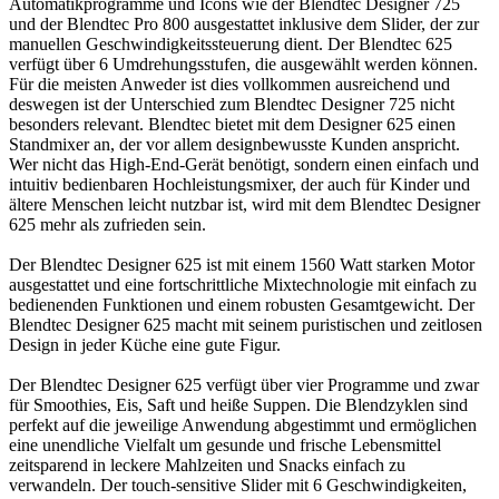
Automatikprogramme und Icons wie der Blendtec Designer 725
und der Blendtec Pro 800 ausgestattet inklusive dem Slider, der zur
manuellen Geschwindigkeitssteuerung dient. Der Blendtec 625
verfügt über 6 Umdrehungsstufen, die ausgewählt werden können.
Für die meisten Anweder ist dies vollkommen ausreichend und
deswegen ist der Unterschied zum Blendtec Designer 725 nicht
besonders relevant. Blendtec bietet mit dem Designer 625 einen
Standmixer an, der vor allem designbewusste Kunden anspricht.
Wer nicht das High-End-Gerät benötigt, sondern einen einfach und
intuitiv bedienbaren Hochleistungsmixer, der auch für Kinder und
ältere Menschen leicht nutzbar ist, wird mit dem Blendtec Designer
625 mehr als zufrieden sein.
Der Blendtec Designer 625 ist mit einem 1560 Watt starken Motor
ausgestattet und eine fortschrittliche Mixtechnologie mit einfach zu
bedienenden Funktionen und einem robusten Gesamtgewicht. Der
Blendtec Designer 625 macht mit seinem puristischen und zeitlosen
Design in jeder Küche eine gute Figur.
Der Blendtec Designer 625 verfügt über vier Programme und zwar
für Smoothies, Eis, Saft und heiße Suppen. Die Blendzyklen sind
perfekt auf die jeweilige Anwendung abgestimmt und ermöglichen
eine unendliche Vielfalt um gesunde und frische Lebensmittel
zeitsparend in leckere Mahlzeiten und Snacks einfach zu
verwandeln. Der touch-sensitive Slider mit 6 Geschwindigkeiten,