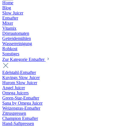
Home
Blog
Slow Juicer
Entsafter
Mixer
Vitamix
Dörrautomaten
Getreidemühlen
Wasserreinigung
Rohkost
Sonstiges
Zur Kategorie Entsafter
Edelstahl-Entsafter
Kuvings Slow Juicer
Hurom Slow Juicer
Angel Juicer
Omega Juicers
Green-Star-Entsafter
Sana by Omega Juicer
Weizengras-Entsafter
Zitruspressen
Champion Entsafter
Hand-Saftpressen