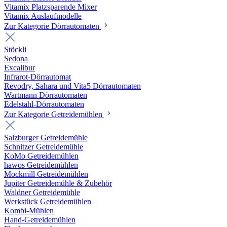
Vitamix Platzsparende Mixer
Vitamix Auslaufmodelle
Zur Kategorie Dörrautomaten
Stöckli
Sedona
Excalibur
Infrarot-Dörrautomat
Revodry, Sahara und Vita5 Dörrautomaten
Wartmann Dörrautomaten
Edelstahl-Dörrautomaten
Zur Kategorie Getreidemühlen
Salzburger Getreidemühle
Schnitzer Getreidemühle
KoMo Getreidemühlen
hawos Getreidemühlen
Mockmill Getreidemühlen
Jupiter Getreidemühle & Zubehör
Waldner Getreidemühle
Werkstück Getreidemühlen
Kombi-Mühlen
Hand-Getreidemühlen