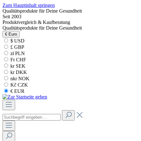
Zum Hauptinhalt springen
Qualitätsprodukte für Deine Gesundheit
Seit 2003
Produktvergleich & Kaufberatung
Qualitätsprodukte für Deine Gesundheit
€
Euro
$ USD
£ GBP
zł PLN
Fr CHF
kr SEK
kr DKK
nkr NOK
Kč CZK
€ EUR