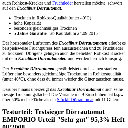
auch Rohkost-Kräcker und
Fruchtleder
herstellen möchte, schwört
auf den
Excalibur
Dörrautomat
.
Trocknen in Rohkost-Qualität (unter 40°C)
hohe Kapazität
besonders gleichmäßiges Trocknen
5 Jahre Garantie
- ab Kaufdatum 24.09.2015
Der horizontaler Luftstrom des
Excalibur Dörrautomaten
erlaubt es
beispielsweise Fruchtpürees fein auszustreichen und zu Fruchtleder
zu trocknen. Übrigens gelingen auch die beliebten Rohkost-Kräcker
mit dem
Excalibur Dörrautomaten
und werden herrlich knusprig.
Der
Excalibur Dörrautomat
gewährleistet durch seinen starken
Lüfter eine besonders gleichmäßige Trocknung in Rohkostqualität
(unter 40°C), ohne dass du immer wieder die Gitter tauschen musst.
Darüber hinaus überzeugt das
Excalibur Dörrautomat
durch seine
riesige Trocknungsfläche ! Die Variante mit 9 Einschüben hat bspw.
über 50% mehr Fläche als ein
Stöckli Dörrautomat
mit 11 Gittern.
Testurteil: Testsieger Dörrautomat
EMPORIO Urteil "Sehr gut" 95,3% Heft
08/2008