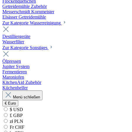
Flockenquetschen
Getreidemühle Zubehör
Messerschmidt Kornmeister
Elsässer Getreidemühle
Zur Kategorie Wasserreinigung
Destilliergeräte
Wasserfilter
Zur Kategorie Sonstiges
Ölpressen
Jupiter System
Fermentieren
Maroniofen
KitchenAid Zubehör
Küchenhelfer
Menü schließen
€
Euro
$ USD
£ GBP
zł PLN
Fr CHF