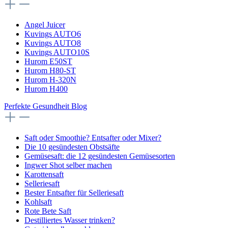
Angel Juicer
Kuvings AUTO6
Kuvings AUTO8
Kuvings AUTO10S
Hurom E50ST
Hurom H80-ST
Hurom H-320N
Hurom H400
Perfekte Gesundheit Blog
Saft oder Smoothie? Entsafter oder Mixer?
Die 10 gesündesten Obstsäfte
Gemüsesaft: die 12 gesündesten Gemüsesorten
Ingwer Shot selber machen
Karottensaft
Selleriesaft
Bester Entsafter für Selleriesaft
Kohlsaft
Rote Bete Saft
Destilliertes Wasser trinken?