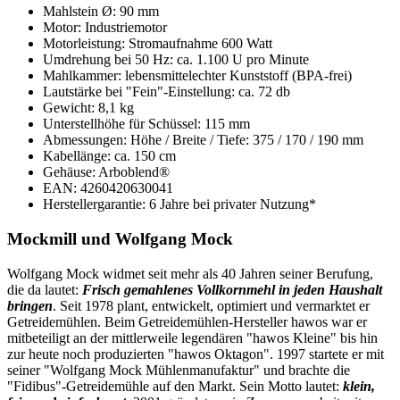
Mahlstein Ø: 90 mm
Motor: Industriemotor
Motorleistung: Stromaufnahme 600 Watt
Umdrehung bei 50 Hz: ca. 1.100 U pro Minute
Mahlkammer: lebensmittelechter Kunststoff (BPA-frei)
Lautstärke bei "Fein"-Einstellung: ca. 72 db
Gewicht: 8,1 kg
Unterstellhöhe für Schüssel: 115 mm
Abmessungen: Höhe / Breite / Tiefe: 375 / 170 / 190 mm
Kabellänge: ca. 150 cm
Gehäuse: Arboblend®
EAN: 4260420630041
Herstellergarantie: 6 Jahre bei privater Nutzung*
Mockmill und Wolfgang Mock
Wolfgang Mock widmet seit mehr als 40 Jahren seiner Berufung,
die da lautet:
Frisch gemahlenes Vollkornmehl in jeden Haushalt
bringen
. Seit 1978 plant, entwickelt, optimiert und vermarktet er
Getreidemühlen. Beim Getreidemühlen-Hersteller hawos war er
mitbeteiligt an der mittlerweile legendären "hawos Kleine" bis hin
zur heute noch produzierten "hawos Oktagon". 1997 startete er mit
seiner "Wolfgang Mock Mühlenmanufaktur" und brachte die
"Fidibus"-Getreidemühle auf den Markt. Sein Motto lautet:
klein,