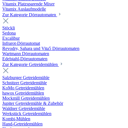
Vitamix Platzsparende Mixer
Vitamix Auslaufmodelle
Zur Kategorie Dörrautomaten
Stöckli
Sedona
Excalibur
Infrarot-Dörrautomat
Revodry, Sahara und Vita5 Dörrautomaten
Wartmann Dörrautomaten
Edelstahl-Dörrautomaten
Zur Kategorie Getreidemühlen
Salzburger Getreidemühle
Schnitzer Getreidemühle
KoMo Getreidemühlen
hawos Getreidemühlen
Mockmill Getreidemühlen
Jupiter Getreidemühle & Zubehör
Waldner Getreidemühle
Werkstück Getreidemühlen
Kombi-Mühlen
Hand-Getreidemühlen