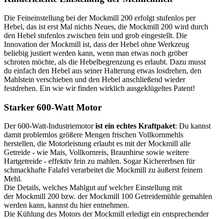
Die Feineinstellung bei der Mockmill 200 erfolgt stufenlos per
Hebel, das ist erst Mal nichts Neues, die Mockmill 200 wird durch
den Hebel stufenlos zwischen fein und grob eingestellt. Die
Innovation der Mockmill ist, dass der Hebel ohne Werkzeug
beliebig justiert werden kann, wenn man etwas noch gröber
schroten möchte, als die Hebelbegrenzung es erlaubt. Dazu musst
du einfach den Hebel aus seiner Halterung etwas losdrehen, den
Mahlstein verschieben und den Hebel anschließend wieder
festdrehen. Ein wie wir finden wirklich ausgeklügeltes Patent!
Starker 600-Watt Motor
Der 600-Watt-Industriemotor
ist ein echtes Kraftpaket
: Du kannst
damit problemlos größere Mengen frischen Vollkornmehls
herstellen, die Motorleistung erlaubt es mit der Mockmill alle
Getreide - wie Mais, Vollkornreis, Braunhirse sowie weitere
Hartgetreide - effektiv fein zu mahlen. Sogar Kichererbsen für
schmackhafte Falafel verarbeitet die Mockmill zu äußerst feinem
Mehl.
Die Details, welches Mahlgut auf welcher Einstellung mit
der Mockmill 200 bzw. der Mockmill 100 Getreidemühle gemahlen
werden kann, kannst du hier entnehmen.
Die Kühlung des Motors der Mockmill erledigt ein entsprechender