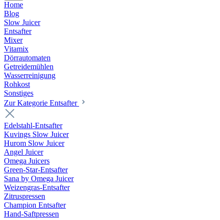
Home
Blog
Slow Juicer
Entsafter
Mixer
Vitamix
Dörrautomaten
Getreidemühlen
Wasserreinigung
Rohkost
Sonstiges
Zur Kategorie Entsafter
Edelstahl-Entsafter
Kuvings Slow Juicer
Hurom Slow Juicer
Angel Juicer
Omega Juicers
Green-Star-Entsafter
Sana by Omega Juicer
Weizengras-Entsafter
Zitruspressen
Champion Entsafter
Hand-Saftpressen