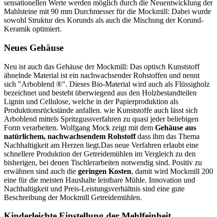
sensationellen Werte werden möglich durch die Neuentwicklung der
Mahlsteine mit 90 mm Durchmesser für die Mockmill: Dabei wurde
sowohl Struktur des Korunds als auch die Mischung der Korund-
Keramik optimiert.
Neues Gehäuse
Neu ist auch das Gehäuse der Mockmill: Das optisch Kunststoff
ähnelnde Material ist ein nachwachsender Rohstoffen und nennt
sich "Arboblend ®". Dieses Bio-Material wird auch als Flüssigholz
bezeichnet und besteht überwiegend aus den Holzbestandteilen
Lignin und Cellulose, welche in der Papierproduktion als
Produktionsrückstände anfallen. wie Kunststoffe auch lässt sich
Arboblend mittels Spritzgussverfahren zu quasi jeder beliebigen
Form verarbeiten. Wolfgang Mock zeigt mit dem
Gehäuse aus
natürlichem, nachwachsendem Rohstoff
dass ihm das Thema
Nachhaltigkeit am Herzen liegt.Das neue Verfahren erlaubt eine
schnellere Produktion der Getreidemühlen im Vergleich zu den
bisherigen, bei denen Tischlerarbeiten notwendig sind. Positiv zu
erwähnen sind auch die
geringen Kosten
, damit wird Mockmill 200
eine für die meisten Haushalte leistbare Mühle. Innovation und
Nachhaltigkeit und Preis-Leistungsverhältnis sind eine gute
Beschreibung der Mockmill Getreidemühlen.
Kinderleichte Einstellung der Mehlfeinheit