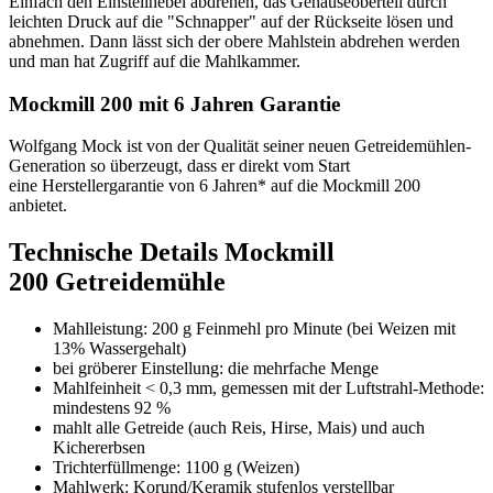
Einfach den Einstellhebel abdrehen, das Gehäuseoberteil durch
leichten Druck auf die "Schnapper" auf der Rückseite lösen und
abnehmen. Dann lässt sich der obere Mahlstein abdrehen werden
und man hat Zugriff auf die Mahlkammer.
Mockmill 200 mit 6 Jahren Garantie
Wolfgang Mock ist von der Qualität seiner neuen Getreidemühlen-
Generation so überzeugt, dass er direkt vom Start
eine Herstellergarantie von 6 Jahren* auf die Mockmill 200
anbietet.
Technische Details Mockmill
200 Getreidemühle
Mahlleistung: 200 g Feinmehl pro Minute (bei Weizen mit
13% Wassergehalt)
bei gröberer Einstellung: die mehrfache Menge
Mahlfeinheit < 0,3 mm, gemessen mit der Luftstrahl-Methode:
mindestens 92 %
mahlt alle Getreide (auch Reis, Hirse, Mais) und auch
Kichererbsen
Trichterfüllmenge: 1100 g (Weizen)
Mahlwerk: Korund/Keramik stufenlos verstellbar