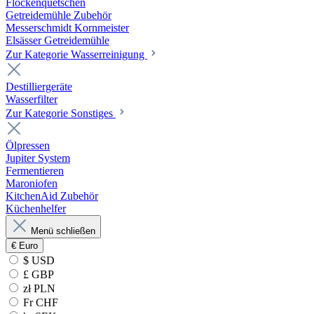
Flockenquetschen
Getreidemühle Zubehör
Messerschmidt Kornmeister
Elsässer Getreidemühle
Zur Kategorie Wasserreinigung
Destilliergeräte
Wasserfilter
Zur Kategorie Sonstiges
Ölpressen
Jupiter System
Fermentieren
Maroniofen
KitchenAid Zubehör
Küchenhelfer
Menü schließen
€
Euro
$ USD
£ GBP
zł PLN
Fr CHF