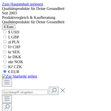
Zum Hauptinhalt springen
Qualitätsprodukte für Deine Gesundheit
Seit 2003
Produktvergleich & Kaufberatung
Qualitätsprodukte für Deine Gesundheit
€
Euro
$ USD
£ GBP
zł PLN
Fr CHF
kr SEK
kr DKK
nkr NOK
Kč CZK
€ EUR