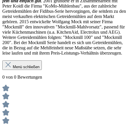
fein und einfach gut
. 2001 gründete er in Zusammenarbeit mit
Peter Koidl die Firma "KoMo-Mühlenbau", aus der zahlreiche
Getreidemühlen der Fidibus-Serie hervorgingen, die seitdem zu den
meist verkauften elektrischen Getreidemühlen auf dem Markt
gehören. 2015 entwickelte Wolfgang Mock mit seiner Firma
"Mockmill" den innovativen "Mockmill-Mahlvorsatz", passend für
viele Küchenmaschinen (u.a. KitchenAid, Electrolux und AEG).
Weitere Getreidemühlen folgten: "Mockmill 100" und "Mockmill
200". Bei der Mockmill Serie handelt es sich um Getreidemühlen,
die in Bezug auf die Mehlfeinheit neue Maßstäbe setzen, die sehr
leise laufen und mit ihrem Preis-Leistungs-Verhältnis überzeugen.
Menü schließen
0 von 0 Bewertungen