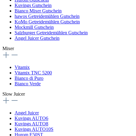
Kuvings Gutschein
Bianco Mixer Gutschein
hawos Getreidemühlen Gutschein
KoMo Getreidemühlen Gutschein
Mockmill Gutschein
Salzburger Getreidemühlen Gutschein
Angel Juicer Gutschein
Mixer
Vitamix
Vitamix TNC 5200
Bianco di Puro
Bianco Verde
Slow Juicer
Angel Juicer
Kuvings AUTO6
Kuvings AUTO8
Kuvings AUTO10S
Hurom E50ST