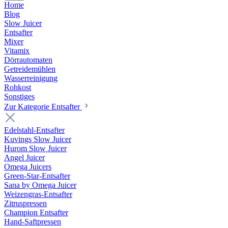
Home
Blog
Slow Juicer
Entsafter
Mixer
Vitamix
Dörrautomaten
Getreidemühlen
Wasserreinigung
Rohkost
Sonstiges
Zur Kategorie Entsafter
Edelstahl-Entsafter
Kuvings Slow Juicer
Hurom Slow Juicer
Angel Juicer
Omega Juicers
Green-Star-Entsafter
Sana by Omega Juicer
Weizengras-Entsafter
Zitruspressen
Champion Entsafter
Hand-Saftpressen