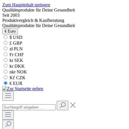
Zum Hauptinhalt springen
Qualitätsprodukte für Deine Gesundheit
Seit 2003
Produktvergleich & Kaufberatung
Qualitätsprodukte für Deine Gesundheit
€
Euro
$ USD
£ GBP
zł PLN
Fr CHF
kr SEK
kr DKK
nkr NOK
Kč CZK
€ EUR