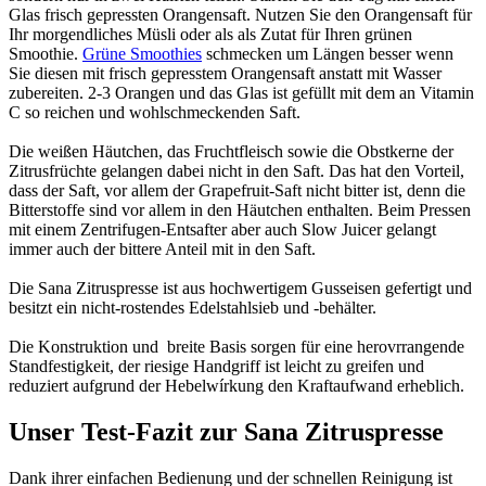
Glas frisch gepressten Orangensaft. Nutzen Sie den Orangensaft für
Ihr morgendliches Müsli oder als als Zutat für Ihren grünen
Smoothie.
Grüne Smoothies
schmecken um Längen besser wenn
Sie diesen mit frisch gepresstem Orangensaft anstatt mit Wasser
zubereiten. 2-3 Orangen und das Glas ist gefüllt mit dem an Vitamin
C so reichen und wohlschmeckenden Saft.
Die weißen Häutchen, das Fruchtfleisch sowie die Obstkerne der
Zitrusfrüchte gelangen dabei nicht in den Saft. Das hat den Vorteil,
dass der Saft, vor allem der Grapefruit-Saft nicht bitter ist, denn die
Bitterstoffe sind vor allem in den Häutchen enthalten. Beim Pressen
mit einem Zentrifugen-Entsafter aber auch Slow Juicer gelangt
immer auch der bittere Anteil mit in den Saft.
Die Sana Zitruspresse ist aus hochwertigem Gusseisen gefertigt und
besitzt ein nicht-rostendes Edelstahlsieb und -behälter.
Die Konstruktion und breite Basis sorgen für eine herovrrangende
Standfestigkeit, der riesige Handgriff ist leicht zu greifen und
reduziert aufgrund der Hebelwírkung den Kraftaufwand erheblich.
Unser Test-Fazit zur Sana Zitruspresse
Dank ihrer einfachen Bedienung und der schnellen Reinigung ist