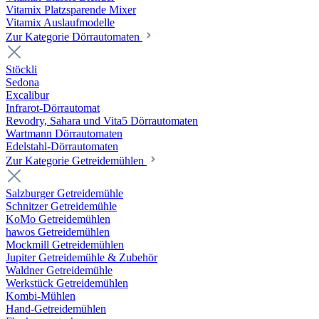
Vitamix Platzsparende Mixer
Vitamix Auslaufmodelle
Zur Kategorie Dörrautomaten
Stöckli
Sedona
Excalibur
Infrarot-Dörrautomat
Revodry, Sahara und Vita5 Dörrautomaten
Wartmann Dörrautomaten
Edelstahl-Dörrautomaten
Zur Kategorie Getreidemühlen
Salzburger Getreidemühle
Schnitzer Getreidemühle
KoMo Getreidemühlen
hawos Getreidemühlen
Mockmill Getreidemühlen
Jupiter Getreidemühle & Zubehör
Waldner Getreidemühle
Werkstück Getreidemühlen
Kombi-Mühlen
Hand-Getreidemühlen