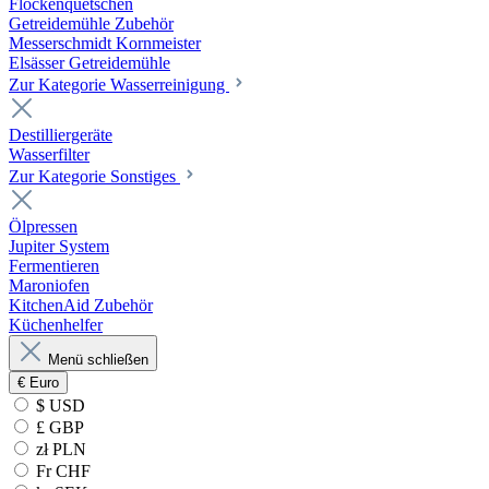
Flockenquetschen
Getreidemühle Zubehör
Messerschmidt Kornmeister
Elsässer Getreidemühle
Zur Kategorie Wasserreinigung
Destilliergeräte
Wasserfilter
Zur Kategorie Sonstiges
Ölpressen
Jupiter System
Fermentieren
Maroniofen
KitchenAid Zubehör
Küchenhelfer
Menü schließen
€
Euro
$ USD
£ GBP
zł PLN
Fr CHF