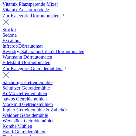
Vitamix Platzsparende Mixer
Vitamix Auslaufmodelle
Zur Kategorie Dörrautomaten
Stöckli
Sedona
Excalibur
Infrarot-Dörrautomat
Revodry, Sahara und Vita5 Dörrautomaten
Wartmann Dörrautomaten
Edelstahl-Dörrautomaten
Zur Kategorie Getreidemühlen
Salzburger Getreidemühle
Schnitzer Getreidemühle
KoMo Getreidemühlen
hawos Getreidemühlen
Mockmill Getreidemühlen
Jupiter Getreidemühle & Zubehör
Waldner Getreidemühle
Werkstück Getreidemühlen
Kombi-Mühlen
Hand-Getreidemühlen