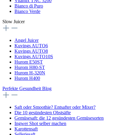
Vitamix TNC 5200
Bianco di Puro
Bianco Verde
Slow Juicer
Angel Juicer
Kuvings AUTO6
Kuvings AUTO8
Kuvings AUTO10S
Hurom E50ST
Hurom H80-ST
Hurom H-320N
Hurom H400
Perfekte Gesundheit Blog
Saft oder Smoothie? Entsafter oder Mixer?
Die 10 gesündesten Obstsäfte
Gemüsesaft: die 12 gesündesten Gemüsesorten
Ingwer Shot selber machen
Karottensaft
Selleriesaft