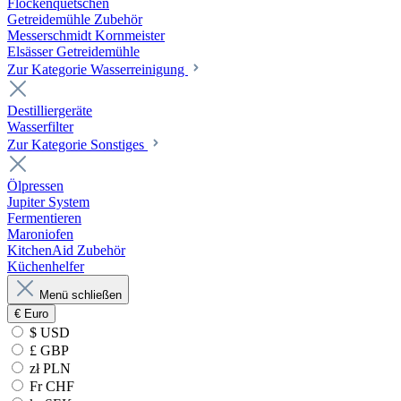
Flockenquetschen
Getreidemühle Zubehör
Messerschmidt Kornmeister
Elsässer Getreidemühle
Zur Kategorie Wasserreinigung
Destilliergeräte
Wasserfilter
Zur Kategorie Sonstiges
Ölpressen
Jupiter System
Fermentieren
Maroniofen
KitchenAid Zubehör
Küchenhelfer
Menü schließen
€
Euro
$ USD
£ GBP
zł PLN
Fr CHF