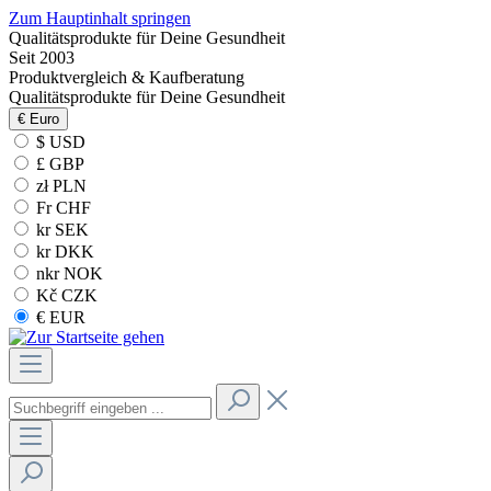
Zum Hauptinhalt springen
Qualitätsprodukte für Deine Gesundheit
Seit 2003
Produktvergleich & Kaufberatung
Qualitätsprodukte für Deine Gesundheit
€
Euro
$ USD
£ GBP
zł PLN
Fr CHF
kr SEK
kr DKK
nkr NOK
Kč CZK
€ EUR