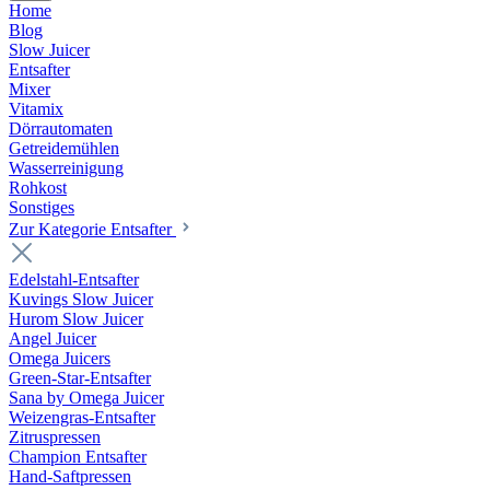
Home
Blog
Slow Juicer
Entsafter
Mixer
Vitamix
Dörrautomaten
Getreidemühlen
Wasserreinigung
Rohkost
Sonstiges
Zur Kategorie Entsafter
Edelstahl-Entsafter
Kuvings Slow Juicer
Hurom Slow Juicer
Angel Juicer
Omega Juicers
Green-Star-Entsafter
Sana by Omega Juicer
Weizengras-Entsafter
Zitruspressen
Champion Entsafter
Hand-Saftpressen