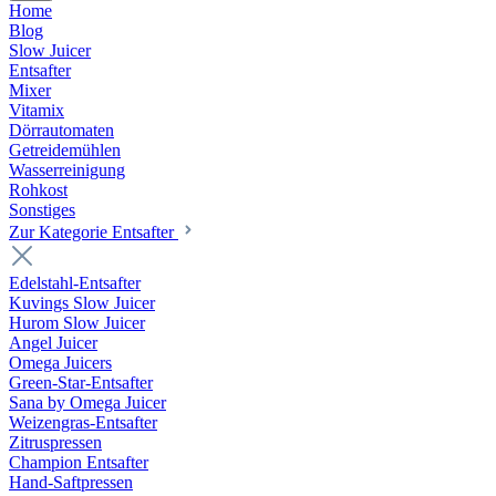
Home
Blog
Slow Juicer
Entsafter
Mixer
Vitamix
Dörrautomaten
Getreidemühlen
Wasserreinigung
Rohkost
Sonstiges
Zur Kategorie Entsafter
Edelstahl-Entsafter
Kuvings Slow Juicer
Hurom Slow Juicer
Angel Juicer
Omega Juicers
Green-Star-Entsafter
Sana by Omega Juicer
Weizengras-Entsafter
Zitruspressen
Champion Entsafter
Hand-Saftpressen