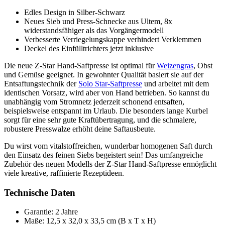
Edles Design in Silber-Schwarz
Neues Sieb und Press-Schnecke aus Ultem, 8x
widerstandsfähiger als das Vorgängermodell
Verbesserte Verriegelungskappe verhindert Verklemmen
Deckel des Einfülltrichters jetzt inklusive
Die neue Z-Star Hand-Saftpresse ist optimal für
Weizengras
, Obst
und Gemüse geeignet. In gewohnter Qualität basiert sie auf der
Entsaftungstechnik der
Solo Star-Saftpresse
und arbeitet mit dem
identischen Vorsatz, wird aber von Hand betrieben. So kannst du
unabhängig vom Stromnetz jederzeit schonend entsaften,
beispielsweise entspannt im Urlaub. Die besonders lange Kurbel
sorgt für eine sehr gute Kraftübertragung, und die schmalere,
robustere Presswalze erhöht deine Saftausbeute.
Du wirst vom vitalstoffreichen, wunderbar homogenen Saft durch
den Einsatz des feinen Siebs begeistert sein! Das umfangreiche
Zubehör des neuen Modells der Z-Star Hand-Saftpresse ermöglicht
viele kreative, raffinierte Rezeptideen.
Technische Daten
Garantie: 2 Jahre
Maße: 12,5 x 32,0 x 33,5 cm (B x T x H)