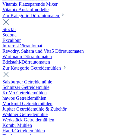
Vitamix Platzsparende Mixer
Vitamix Auslaufmodelle
Zur Kategorie Dörrautomaten
Stöckli
Sedona
Excalibur
Infrarot-Dörrautomat
Revodry, Sahara und Vita5 Dörrautomaten
Wartmann Dörrautomaten
Edelstahl-Dörrautomaten
Zur Kategorie Getreidemühlen
Salzburger Getreidemühle
Schnitzer Getreidemühle
KoMo Getreidemühlen
hawos Getreidemühlen
Mockmill Getreidemühlen
Jupiter Getreidemühle & Zubehör
Waldner Getreidemühle
Werkstück Getreidemühlen
Kombi-Mühlen
Hand-Getreidemühlen