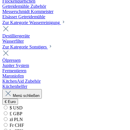
Flockenquetschen
Getreidemühle Zubehör
Messerschmidt Kornmeister
Elsässer Getreidemühle
Zur Kategorie Wasserreinigung
Destilliergeräte
Wasserfilter
Zur Kategorie Sonstiges
Ölpressen
Jupiter System
Fermentieren
Maroniofen
KitchenAid Zubehör
Küchenhelfer
Menü schließen
€
Euro
$ USD
£ GBP
zł PLN
Fr CHF