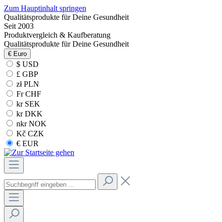
Zum Hauptinhalt springen
Qualitätsprodukte für Deine Gesundheit
Seit 2003
Produktvergleich & Kaufberatung
Qualitätsprodukte für Deine Gesundheit
€
Euro
$ USD
£ GBP
zł PLN
Fr CHF
kr SEK
kr DKK
nkr NOK
Kč CZK
€ EUR