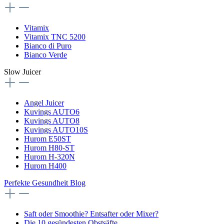
Vitamix
Vitamix TNC 5200
Bianco di Puro
Bianco Verde
Slow Juicer
Angel Juicer
Kuvings AUTO6
Kuvings AUTO8
Kuvings AUTO10S
Hurom E50ST
Hurom H80-ST
Hurom H-320N
Hurom H400
Perfekte Gesundheit Blog
Saft oder Smoothie? Entsafter oder Mixer?
Die 10 gesündesten Obstsäfte