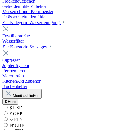
Flockenquetschen
Getreidemühle Zubehör
Messerschmidt Kornmeister
Elsässer Getreidemühle
Zur Kategorie Wasserreinigung
Destilliergeräte
Wasserfilter
Zur Kategorie Sonstiges
Ölpressen
Jupiter System
Fermentieren
Maroniofen
KitchenAid Zubehör
Küchenhelfer
Menü schließen
€
Euro
$ USD
£ GBP
zł PLN
Fr CHF