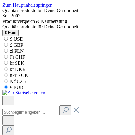
Zum Hauptinhalt springen
Qualitätsprodukte für Deine Gesundheit
Seit 2003
Produktvergleich & Kaufberatung
Qualitätsprodukte für Deine Gesundheit
€
Euro
$ USD
£ GBP
zł PLN
Fr CHF
kr SEK
kr DKK
nkr NOK
Kč CZK
€ EUR