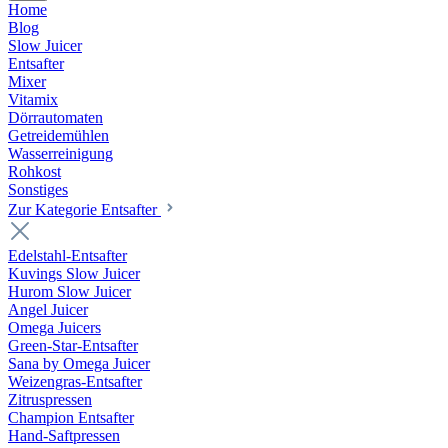
Home
Blog
Slow Juicer
Entsafter
Mixer
Vitamix
Dörrautomaten
Getreidemühlen
Wasserreinigung
Rohkost
Sonstiges
Zur Kategorie Entsafter
Edelstahl-Entsafter
Kuvings Slow Juicer
Hurom Slow Juicer
Angel Juicer
Omega Juicers
Green-Star-Entsafter
Sana by Omega Juicer
Weizengras-Entsafter
Zitruspressen
Champion Entsafter
Hand-Saftpressen