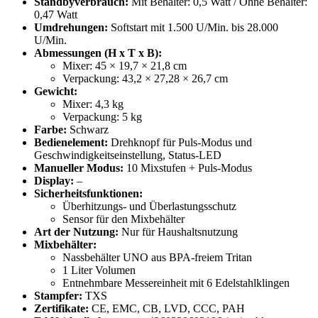
Standbyverbrauch:
Mit Behälter: 0,5 Watt / Ohne Behälter:
0,47 Watt
Umdrehungen:
Softstart mit 1.500 U/Min. bis 28.000
U/Min.
Abmessungen (H x T x B):
Mixer: 45 × 19,7 × 21,8 cm
Verpackung: 43,2 × 27,28 × 26,7 cm
Gewicht:
Mixer: 4,3 kg
Verpackung: 5 kg
Farbe:
Schwarz
Bedienelement:
Drehknopf für Puls-Modus und
Geschwindigkeitseinstellung, Status-LED
Manueller Modus:
10 Mixstufen + Puls-Modus
Display:
–
Sicherheitsfunktionen:
Überhitzungs- und Überlastungsschutz
Sensor für den Mixbehälter
Art der Nutzung:
Nur für Haushaltsnutzung
Mixbehälter:
Nassbehälter UNO aus BPA-freiem Tritan
1 Liter Volumen
Entnehmbare Messereinheit mit 6 Edelstahlklingen
Stampfer:
TXS
Zertifikate:
CE, EMC, CB, LVD, CCC, PAH