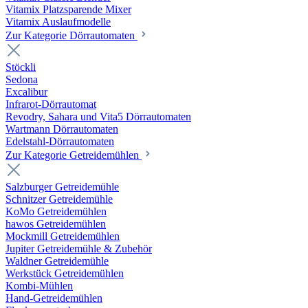
Vitamix Platzsparende Mixer
Vitamix Auslaufmodelle
Zur Kategorie Dörrautomaten
Stöckli
Sedona
Excalibur
Infrarot-Dörrautomat
Revodry, Sahara und Vita5 Dörrautomaten
Wartmann Dörrautomaten
Edelstahl-Dörrautomaten
Zur Kategorie Getreidemühlen
Salzburger Getreidemühle
Schnitzer Getreidemühle
KoMo Getreidemühlen
hawos Getreidemühlen
Mockmill Getreidemühlen
Jupiter Getreidemühle & Zubehör
Waldner Getreidemühle
Werkstück Getreidemühlen
Kombi-Mühlen
Hand-Getreidemühlen