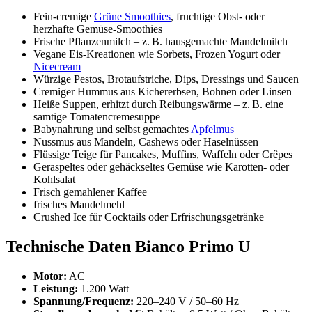
Fein-cremige
Grüne Smoothies
, fruchtige Obst- oder
herzhafte Gemüse-Smoothies
Frische Pflanzenmilch – z. B. hausgemachte Mandelmilch
Vegane Eis-Kreationen wie Sorbets, Frozen Yogurt oder
Nicecream
Würzige Pestos, Brotaufstriche, Dips, Dressings und Saucen
Cremiger Hummus aus Kichererbsen, Bohnen oder Linsen
Heiße Suppen, erhitzt durch Reibungswärme – z. B. eine
samtige Tomatencremesuppe
Babynahrung und selbst gemachtes
Apfelmus
Nussmus aus Mandeln, Cashews oder Haselnüssen
Flüssige Teige für Pancakes, Muffins, Waffeln oder Crêpes
Geraspeltes oder gehäckseltes Gemüse wie Karotten- oder
Kohlsalat
Frisch gemahlener Kaffee
frisches Mandelmehl
Crushed Ice für Cocktails oder Erfrischungsgetränke
Technische Daten Bianco Primo U
Motor:
AC
Leistung:
1.200 Watt
Spannung/Frequenz:
220–240 V / 50–60 Hz