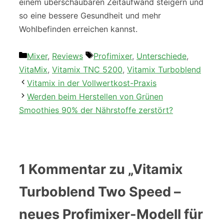
einem überschaubaren Zeitaufwand steigern und
so eine bessere Gesundheit und mehr
Wohlbefinden erreichen kannst.
Kategorien
Schlagwörter
Mixer
,
Reviews
Profimixer
,
Unterschiede
,
VitaMix
,
Vitamix TNC 5200
,
Vitamix Turboblend
Vitamix in der Vollwertkost-Praxis
Werden beim Herstellen von Grünen
Smoothies 90% der Nährstoffe zerstört?
1 Kommentar zu „Vitamix
Turboblend Two Speed –
neues Profimixer-Modell für