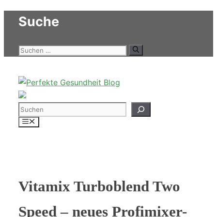
Zum
Suche
Inhalt
springen
Suchen
nach:
Suchen
Menü
Vitamix Turboblend Two
Speed – neues Profimixer-