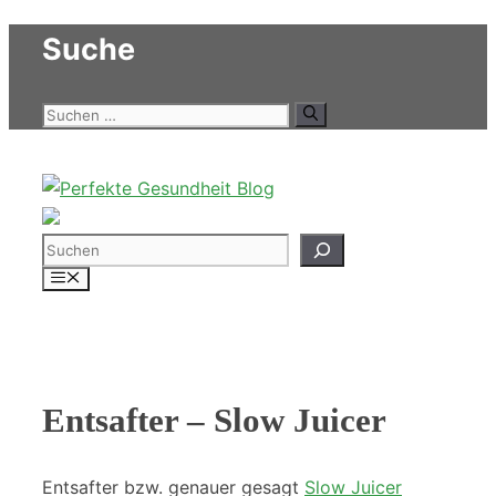
Zum
Suche
Inhalt
springen
Suchen
nach:
Suchen
Menü
Entsafter – Slow Juicer
Entsafter bzw. genauer gesagt
Slow Juicer