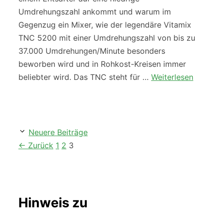
Umdrehungszahl ankommt und warum im
Gegenzug ein Mixer, wie der legendäre Vitamix
TNC 5200 mit einer Umdrehungszahl von bis zu
37.000 Umdrehungen/Minute besonders
beworben wird und in Rohkost-Kreisen immer
beliebter wird. Das TNC steht für …
Weiterlesen
Neuere Beiträge
Seite
Seite
Seite
←
Zurück
1
2
3
Hinweis zu