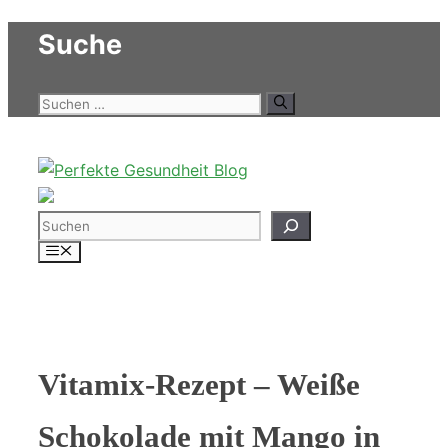
Zum
Suche
Inhalt
springen
Suchen
nach:
Suchen
Menü
Vitamix-Rezept – Weiße
Schokolade mit Mango in